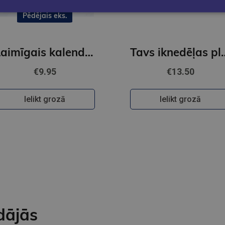
Pēdējais eks.
Laimīgais kalendāra plānotājs 2026 Divi veidi
Tavs iknedēļas plā
€9.95
€13.50
Ielikt grozā
Ielikt grozā
dājās