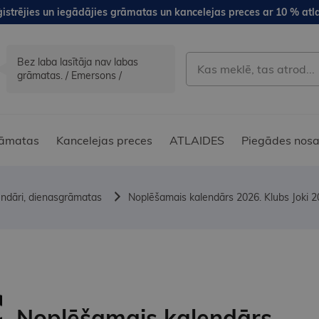
istrējies un iegādājies grāmatas un kancelejas preces ar 10 % atla
Bez laba lasītāja nav labas
grāmatas. / Emersons /
āmatas
Kancelejas preces
ATLAIDES
Piegādes nosa
endāri, dienasgrāmatas
Noplēšamais kalendārs 2026. Klubs Joki
Noplēšamais kalendārs