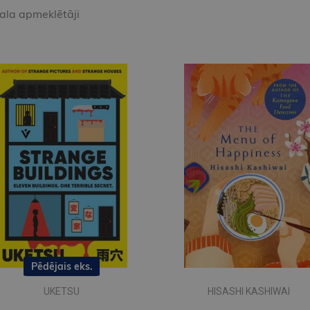
kala apmeklētāji
Pēdējais eks.
UKETSU
HISASHI KASHIWAI