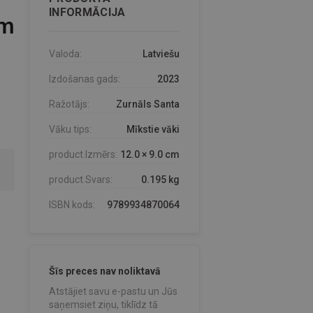
INFORMĀCIJA
am
Valoda:
Latviešu
Izdošanas gads:
2023
Ražotājs:
Zurnāls Santa
Vāku tips:
Mīkstie vāki
product.Izmērs:
12.0 × 9.0 cm
product.Svars:
0.195 kg
ISBN kods:
9789934870064
Šīs preces nav noliktavā
Atstājiet savu e-pastu un Jūs
saņemsiet ziņu, tiklīdz tā