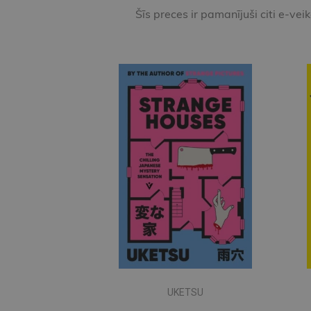
Šīs preces ir pamanījuši citi e-vei
UKETSU