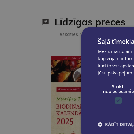
Līdzīgas preces
Ieskaties, varbūt noder
Šajā tīmekļa
Mēs izmantojam sī
kopīgojam informā
kuri to var apvien
jūsu pakalpojum
Strikti
nepieciešamie
RĀDĪT DETAĻ