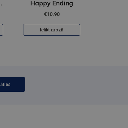
 Happiness
Happy Ending
€10.90
Ielikt grozā
āties