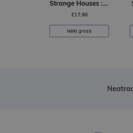
Strange Houses : The Chilling Japanese Mystery Sensation
€17.90
Ielikt grozā
Neatrad