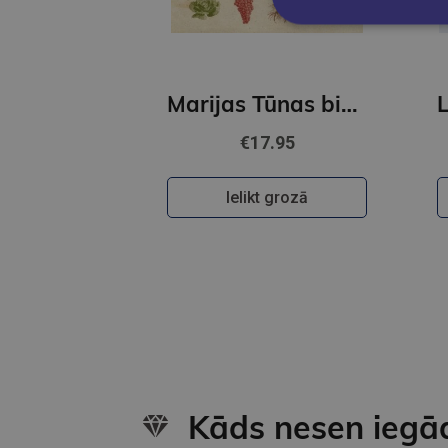
Marijas Tūnas biodinamiskais kalendārijs 2025
€17.95
Ielikt grozā
Kāds nesen iegā