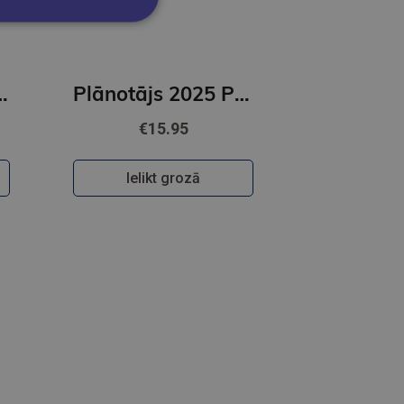
notājs labākai dzīvei
Plānotājs 2025 Plānotājs ( kalendārs) ģimenei ar uzlīmēm
€15.95
Ielikt grozā