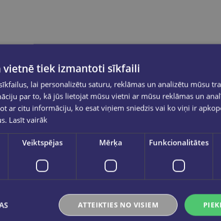
 vietnē tiek izmantoti sīkfaili
kfailus, lai personalizētu saturu, reklāmas un analizētu mūsu tra
ciju par to, kā jūs lietojat mūsu vietni ar mūsu reklāmas un anal
ot ar citu informāciju, ko esat viņiem sniedzis vai ko viņi ir apko
us.
Lasīt vairāk
Veiktspējas
Mērķa
Funkcionalitātes
AS
ATTEIKTIES NO VISIEM
PIEK