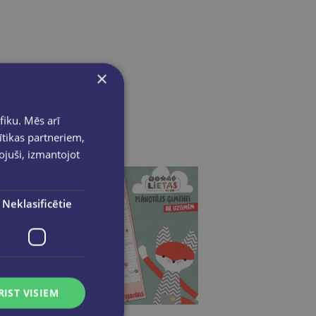
×
fiku. Mēs arī
ītikas partneriem,
pojuši, izmantojot
Neklasificētie
RIST VISIEM