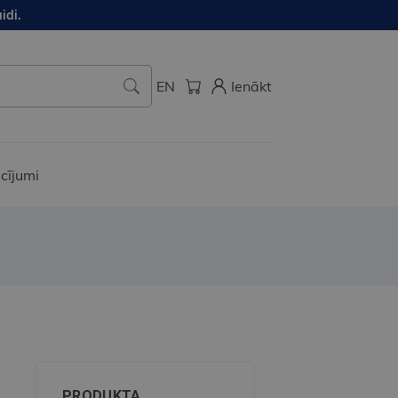
idi.
EN
Ienākt
cījumi
PRODUKTA