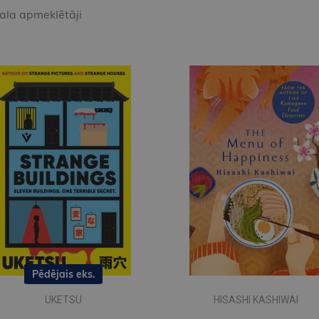
kala apmeklētāji
Pēdējais eks.
UKETSU
HISASHI KASHIWAI