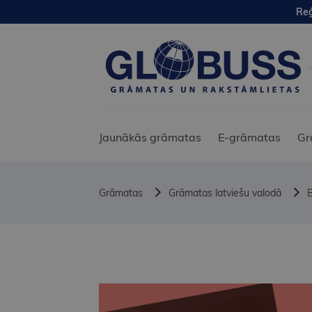
Reģ
Jaunākās grāmatas
E-grāmatas
Gr
Grāmatas
Grāmatas latviešu valodā
B