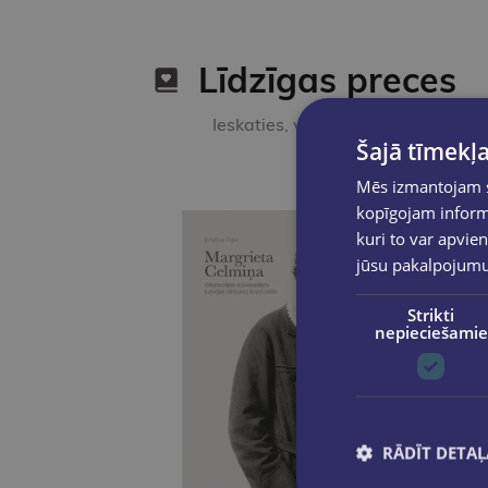
Līdzīgas preces
Ieskaties, varbūt noder
Šajā tīmekļa
Mēs izmantojam sī
kopīgojam informā
kuri to var apvien
jūsu pakalpojum
Strikti
nepieciešamie
RĀDĪT DETAĻ