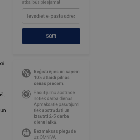
atkal būs pieejama!
Sūtīt
ai
Reģistrējies un saņem
10% atlaidi pilnas
cenas precēm.
Pasūtījumu apstrāde
š,
notiek darba dienās.
Apmaksātie pasūtījumi
 un
tiek
apstrādāti un
izsūtīti 2-5 darba
dienu laikā.
Bezmaksas piegāde
uz OMNIVA