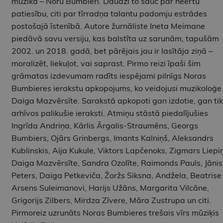
mūzikā – Noru Bumbieri. Daudzi to sauc par neērtu
patiesību, citi par tīrradņa talantu padomju estrādes
postošajā īstenībā. Autore žurnāliste Ineta Meimane
piedāvā savu versiju, kas balstīta uz sarunām, tapušām
2002. un 2018. gadā, bet pārējais jau ir lasītāja ziņā –
moralizēt, liekuļot, vai saprast. Pirmo reizi īpaši šim
grāmatas izdevumam radīts iespējami pilnīgs Noras
Bumbieres ierakstu apkopojums, ko veidojusi muzikoloģe
Daiga Mazvērsīte. Sarakstā apkopoti gan izdotie, gan tik
arhīvos palikušie ieraksti. Atmiņu stāstā piedalījušies
Ingrīda Andriņa, Kārlis Ārgalis-Straumēns, Georgs
Bumbiers, Ojārs Grinbergs, Imants Kalniņš, Aleksandrs
Kublinskis, Aija Kukule, Viktors Lapčenoks, Zigmars Liepiņ
Daiga Mazvērsīte, Sandra Ozolīte, Raimonds Pauls, Jānis
Peters, Daiga Petkeviča, Žoržs Siksna, Andžela, Beatrise
Arsens Suleimanovi, Harijs Užāns, Margarita Vilcāne,
Grigorijs Zilbers, Mirdza Zīvere, Māra Zustrupa un citi.
Pirmoreiz uzrunāts Noras Bumbieres trešais vīrs mūziķis