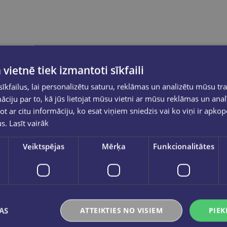
 vietnē tiek izmantoti sīkfaili
kfailus, lai personalizētu saturu, reklāmas un analizētu mūsu tra
ciju par to, kā jūs lietojat mūsu vietni ar mūsu reklāmas un anal
ot ar citu informāciju, ko esat viņiem sniedzis vai ko viņi ir apko
us.
Lasīt vairāk
Veiktspējas
Mērķa
Funkcionalitātes
AS
ATTEIKTIES NO VISIEM
PIEK