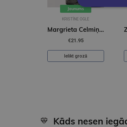
Jaunums
KRISTĪNE OGLE
Margrieta Celmiņa. Gleznotājas dzīvesstāsts Latvijas vēstures krustcelēs
€21.95
Ielikt grozā
Kāds nesen iegā