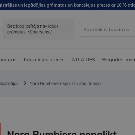
istrējies un iegādājies grāmatas un kancelejas preces ar 10 % atla
Bez laba lasītāja nav labas
grāmatas. / Emersons /
āmatas
Kancelejas preces
ATLAIDES
Piegādes nosa
iogrāfijas
Nora Bumbiere nepalikt vienai tumsā
Nora Bumbiere nepalikt