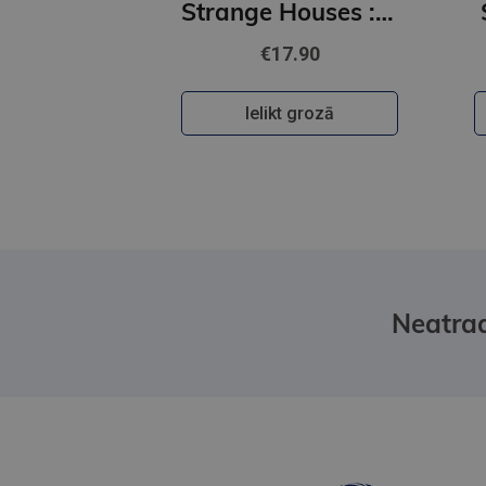
Strange Houses : The Chilling Japanese Mystery Sensation
€17.90
Ielikt grozā
Neatrad