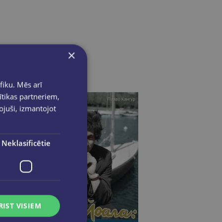
×
fiku. Mēs arī
ītikas partneriem,
pojuši, izmantojot
Neklasificētie
RIST VISIEM