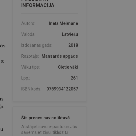
INFORMĀCIJA
Autors:
Ineta Meimane
Valoda:
Latviešu
nās
Izdošanas gads:
2018
Ražotājs:
Mansards apgāds
s:
Vāku tips:
Cietie vāki
Lpp.:
261
ISBN kods:
9789934122057
ā
as
i.
Šīs preces nav noliktavā
Atstājiet savu e-pastu un Jūs
šu
saņemsiet ziņu, tiklīdz tā