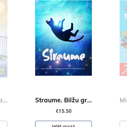
Trīs izbēgušas kapibaras
Straume. Bilžu grāmata
€15.50
Ielikt grozā