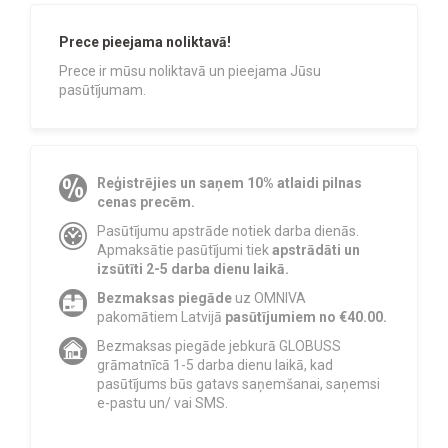
Prece pieejama noliktavā!
Prece ir mūsu noliktavā un pieejama Jūsu
pasūtījumam.
Reģistrējies un saņem 10% atlaidi pilnas
cenas precēm.
Pasūtījumu apstrāde notiek darba dienās.
Apmaksātie pasūtījumi tiek
apstrādāti un
izsūtīti 2-5 darba dienu laikā.
Bezmaksas piegāde
uz OMNIVA
pakomātiem Latvijā
pasūtījumiem no €40.00.
Bezmaksas piegāde jebkurā GLOBUSS
grāmatnīcā 1-5 darba dienu laikā, kad
pasūtījums būs gatavs saņemšanai, saņemsi
e-pastu un/ vai SMS.