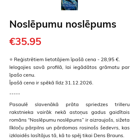
Noslēpumu noslēpums
€35.95
⭐ Reģistrētiem lietotājiem īpašā cena - 28,95 €.
Ielogojies savā profilā, lai iegādātos grāmatu par
īpašo cenu.
Īpašā cena ir spēkā līdz 31.12.2026.
-----
Pasaulē slavenākā prāta spriedzes trilleru
rakstnieka vairāk nekā astoņus gadus gaidītais
romāns “Noslēpumu noslēpums” ir aizraujošs, sižeta
līkloču pārpilns un pārdomas rosinošs šedevrs, kas
izklaidēs lasītājus tā, kā to spēj tikai Dens Brauns.