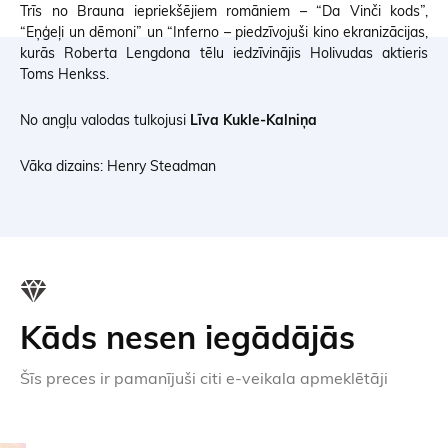
Trīs no Brauna iepriekšējiem romāniem – “Da Vinči kods”,
“Eņģeļi un dēmoni” un “Inferno – piedzīvojuši kino ekranizācijas,
kurās Roberta Lengdona tēlu iedzīvinājis Holivudas aktieris
Toms Henkss.
No angļu valodas tulkojusi
Līva Kukle-Kalniņa
Vāka dizains: Henry Steadman
Kāds nesen iegādājās
Šīs preces ir pamanījuši citi e-veikala apmeklētāji