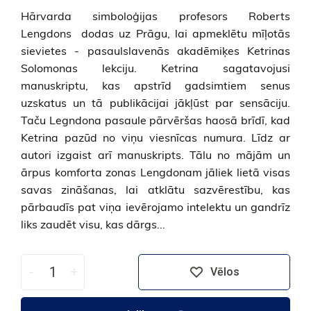
Hārvarda simboloģijas profesors Roberts
Lengdons dodas uz Prāgu, lai apmeklētu mīļotās
sievietes - pasaulslavenās akadēmiķes Ketrinas
Solomonas lekciju. Ketrina sagatavojusi
manuskriptu, kas apstrīd gadsimtiem senus
uzskatus un tā publikācijai jākļūst par sensāciju.
Taču Legndona pasaule pārvēršas haosā brīdī, kad
Ketrina pazūd no viņu viesnīcas numura. Līdz ar
autori izgaist arī manuskripts. Tālu no mājām un
ārpus komforta zonas Lengdonam jāliek lietā visas
savas zināšanas, lai atklātu sazvērestību, kas
pārbaudīs pat viņa ievērojamo intelektu un gandrīz
liks zaudēt visu, kas dārgs...
-
+
Vēlos