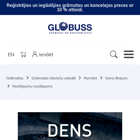
Reģistrējies un iegādājies grāmatas un kancelejas preces ar
10 % atlaidi.
EN
Ienākt
Grāmatas
Grāmatas latviešu valodā
Romāni
Dens Brauns
Noslēpumu noslēpums