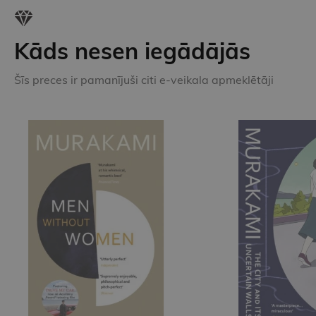
Kāds nesen iegādājās
Šīs preces ir pamanījuši citi e-veikala apmeklētāji