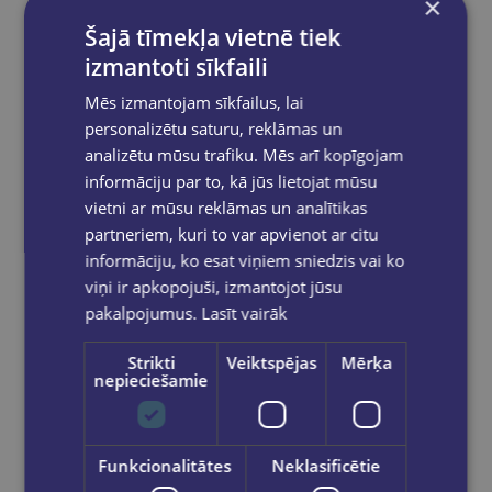
×
Sūtīt
Šajā tīmekļa vietnē tiek
izmantoti sīkfaili
Mēs izmantojam sīkfailus, lai
personalizētu saturu, reklāmas un
Reģistrējies un saņem 10% atlaidi pilnas
analizētu mūsu trafiku. Mēs arī kopīgojam
cenas precēm.
informāciju par to, kā jūs lietojat mūsu
Pasūtījumu apstrāde notiek darba dienās.
vietni ar mūsu reklāmas un analītikas
Apmaksātie pasūtījumi tiek
apstrādāti un
partneriem, kuri to var apvienot ar citu
izsūtīti 2-5 darba dienu laikā.
informāciju, ko esat viņiem sniedzis vai ko
Bezmaksas piegāde
uz OMNIVA
viņi ir apkopojuši, izmantojot jūsu
pakomātiem Latvijā
pasūtījumiem no €40.00.
pakalpojumus.
Lasīt vairāk
Bezmaksas piegāde jebkurā GLOBUSS
grāmatnīcā 1-5 darba dienu laikā, kad
Strikti
Veiktspējas
Mērķa
pasūtījums būs gatavs saņemšanai, saņemsi
nepieciešamie
e-pastu un/ vai SMS.
Funkcionalitātes
Neklasificētie