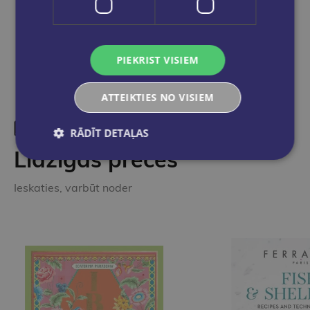
Dalies sociālajos tīklos:
PIEKRIST VISIEM
ATTEIKTIES NO VISIEM
RĀDĪT DETAĻAS
Līdzīgas preces
Ieskaties, varbūt noder