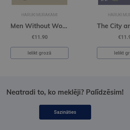
HARUKI MURAKAMI
Men Without Women
The City and Its Uncertain Walls (paperback, s)
€11.90
Ielikt grozā
Neatradi to, ko meklēji? Palīdzēsim!
Sazināties