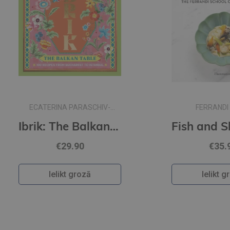
-
FERRANDI PARIS
Ibrik: The Balkan Table: 100 recipes from Bucharest to Istanbul
Fish and Shellfish: Recipes and Techniques from the Ferrandi School of Culinary Arts
€35.90
Ielikt grozā