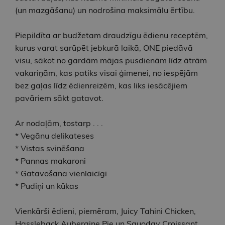
(un mazgāšanu) un nodrošina maksimālu ērtību.
Piepildīta ar budžetam draudzīgu ēdienu receptēm,
kurus varat sarūpēt jebkurā laikā, ONE piedāvā
visu, sākot no gardām mājas pusdienām līdz ātrām
vakariņām, kas patiks visai ģimenei, no iespējām
bez gaļas līdz ēdienreizēm, kas liks iesācējiem
pavāriem sākt gatavot.
Ar nodaļām, tostarp . . .
* Vegānu delikateses
* Vistas svinēšana
* Pannas makaroni
* Gatavošana vienlaicīgi
* Pudiņi un kūkas
Vienkārši ēdieni, piemēram, Juicy Tahini Chicken,
Hassleback Aubergine Pie un Squodgy Croissant