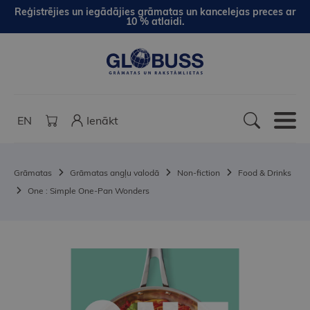
Reģistrējies un iegādājies grāmatas un kancelejas preces ar
10 % atlaidi.
EN
Ienākt
Grāmatas
Grāmatas angļu valodā
Non-fiction
Food & Drinks
One : Simple One-Pan Wonders