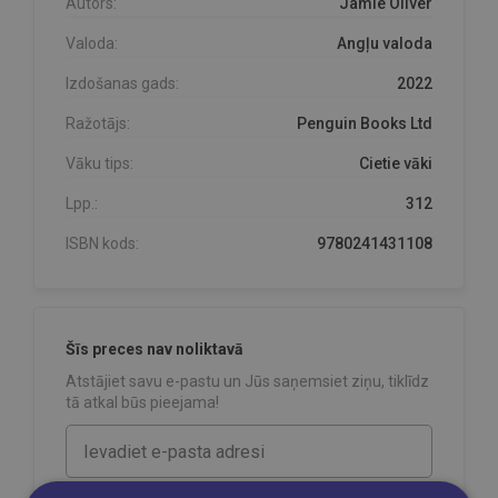
Autors:
Jamie Oliver
Valoda:
Angļu valoda
Izdošanas gads:
2022
Ražotājs:
Penguin Books Ltd
Vāku tips:
Cietie vāki
Lpp.:
312
ISBN kods:
9780241431108
Šīs preces nav noliktavā
Atstājiet savu e-pastu un Jūs saņemsiet ziņu, tiklīdz
tā atkal būs pieejama!