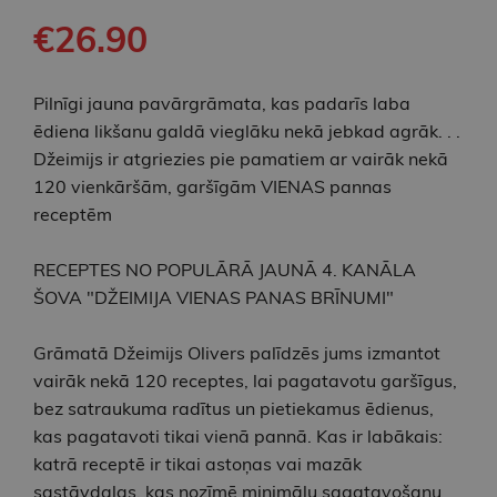
€26.90
Pilnīgi jauna pavārgrāmata, kas padarīs laba
ēdiena likšanu galdā vieglāku nekā jebkad agrāk. . .
Džeimijs ir atgriezies pie pamatiem ar vairāk nekā
120 vienkāršām, garšīgām VIENAS pannas
receptēm
RECEPTES NO POPULĀRĀ JAUNĀ 4. KANĀLA
ŠOVA "DŽEIMIJA VIENAS PANAS BRĪNUMI"
Grāmatā Džeimijs Olivers palīdzēs jums izmantot
vairāk nekā 120 receptes, lai pagatavotu garšīgus,
bez satraukuma radītus un pietiekamus ēdienus,
kas pagatavoti tikai vienā pannā. Kas ir labākais:
katrā receptē ir tikai astoņas vai mazāk
sastāvdaļas, kas nozīmē minimālu sagatavošanu