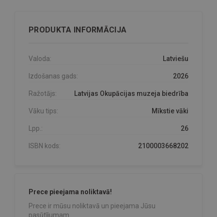
PRODUKTA INFORMĀCIJA
Valoda:
Latviešu
Izdošanas gads:
2026
Ražotājs:
Latvijas Okupācijas muzeja biedrība
Vāku tips:
Mīkstie vāki
Lpp.:
26
ISBN kods:
2100003668202
Prece pieejama noliktavā!
Prece ir mūsu noliktavā un pieejama Jūsu
pasūtījumam.