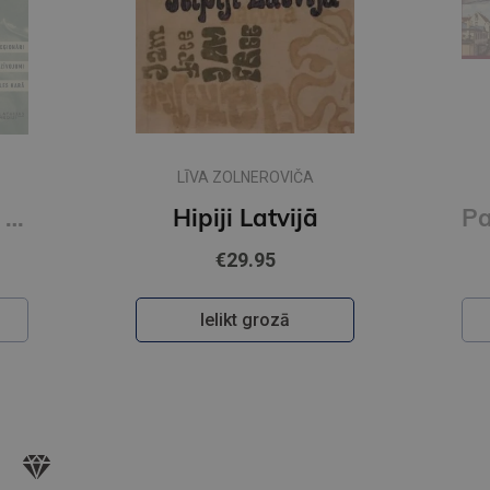
LĪVA ZOLNEROVIČA
Pāris centimetru dzīves
Hipiji Latvijā
€29.95
Ielikt grozā