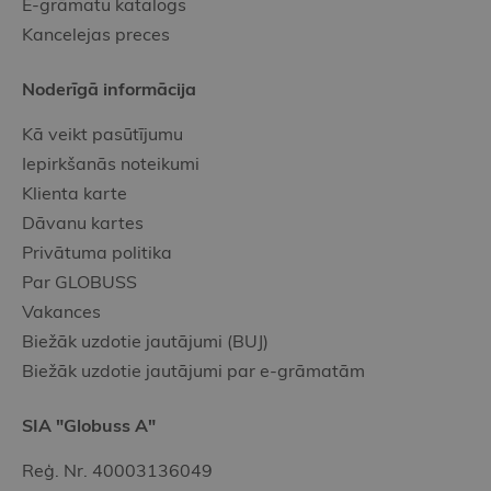
E-grāmatu katalogs
Kancelejas preces
Noderīgā informācija
Kā veikt pasūtījumu
Iepirkšanās noteikumi
Klienta karte
Dāvanu kartes
Privātuma politika
Par GLOBUSS
Vakances
Biežāk uzdotie jautājumi (BUJ)
Biežāk uzdotie jautājumi par e-grāmatām
SIA "Globuss A"
Reģ. Nr. 40003136049