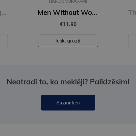
HARUKI MURAKAMI
First Person Singular : mind-bending new collection of short stories
Men Without Women
€11.90
Ielikt grozā
Neatradi to, ko meklēji? Palīdzēsim!
Sazināties