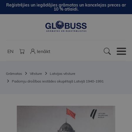
Reģistrējies un iegādājies grāmatas un kancelejas preces ar
10 % atlaidi.
EN
Ienākt
Grāmatas
Vēsture
Latvijas vēsture
Padomju drošības iestādes okupētajā Latvijā 1940-1991