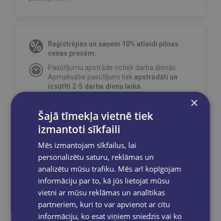
Reģistrējies un saņem 10% atlaidi pilnas
cenas precēm.
Pasūtījumu apstrāde notiek darba dienās.
Apmaksātie pasūtījumi tiek
apstrādāti un
izsūtīti 2-5 darba dienu laikā.
×
Bezmaksas piegāde
uz OMNIVA
pakomātiem Latvijā
pasūtījumiem no €40.00.
Šajā tīmekļa vietnē tiek
Bezmaksas piegāde jebkurā GLOBUSS
izmantoti sīkfaili
grāmatnīcā 1-5 darba dienu laikā, kad
pasūtījums būs gatavs saņemšanai, saņemsi
Mēs izmantojam sīkfailus, lai
e-pastu un/ vai SMS.
personalizētu saturu, reklāmas un
analizētu mūsu trafiku. Mēs arī kopīgojam
informāciju par to, kā jūs lietojat mūsu
vietni ar mūsu reklāmas un analītikas
partneriem, kuri to var apvienot ar citu
Dalies sociālajos tīklos:
informāciju, ko esat viņiem sniedzis vai ko