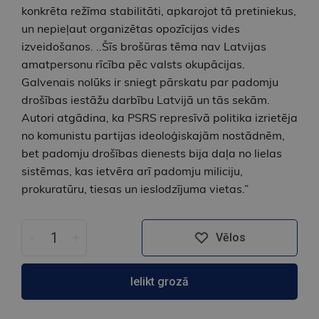
konkrēta režīma stabilitāti, apkarojot tā pretiniekus,
un nepieļaut organizētas opozīcijas vides
izveidošanos. ..Šīs brošūras tēma nav Latvijas
amatpersonu rīcība pēc valsts okupācijas.
Galvenais nolūks ir sniegt pārskatu par padomju
drošības iestāžu darbību Latvijā un tās sekām.
Autori atgādina, ka PSRS represīvā politika izrietēja
no komunistu partijas ideoloģiskajām nostādnēm,
bet padomju drošības dienests bija daļa no lielas
sistēmas, kas ietvēra arī padomju miliciju,
prokuratūru, tiesas un ieslodzījuma vietas.”
-
+
Vēlos
Ielikt grozā