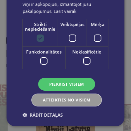
viņi ir apkopojuši, izmantojot jūsu
pakalpojumus.
Lasīt vairāk
Strikti
Veiktspējas
Mērķa
nepieciešamie
Līdzīgas preces
Funkcionalitātes
Neklasificētie
Ieskaties, varbūt noder
PIEKRIST VISIEM
ATTEIKTIES NO VISIEM
RĀDĪT DETAĻAS