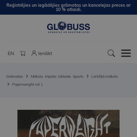
Reģistrējies un iegādājies grāmatas un kancelejas preces ar
10 % atlaidi.
EN
Ienākt
Grāmatas
Māksla. Atpūta. Izklaide. Sports
Lietišķā māksla
Paperweight vol 1