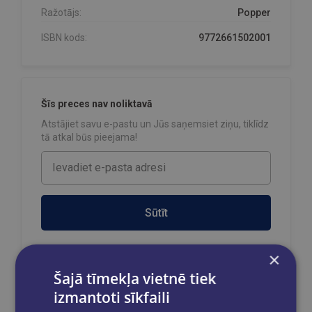
Ražotājs:
Popper
ISBN kods:
9772661502001
Šīs preces nav noliktavā
Atstājiet savu e-pastu un Jūs saņemsiet ziņu, tiklīdz
tā atkal būs pieejama!
Sūtīt
×
Šajā tīmekļa vietnē tiek
Reģistrējies un saņem 10% atlaidi pilnas
izmantoti sīkfaili
cenas precēm.