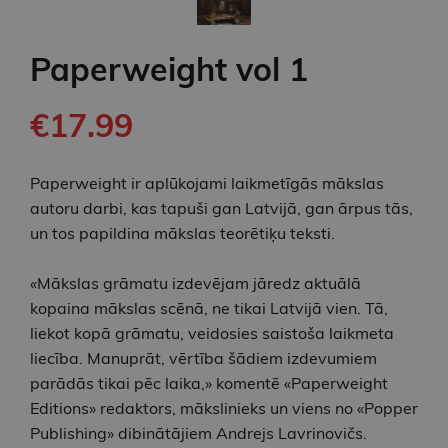
Paperweight vol 1
€17.99
Paperweight ir aplūkojami laikmetīgās mākslas
autoru darbi, kas tapuši gan Latvijā, gan ārpus tās,
un tos papildina mākslas teorētiķu teksti.
«Mākslas grāmatu izdevējam jāredz aktuālā
kopaina mākslas scēnā, ne tikai Latvijā vien. Tā,
liekot kopā grāmatu, veidosies saistoša laikmeta
liecība. Manuprāt, vērtība šādiem izdevumiem
parādās tikai pēc laika,» komentē «Paperweight
Editions» redaktors, mākslinieks un viens no «Popper
Publishing» dibinātājiem Andrejs Lavrinovičs.