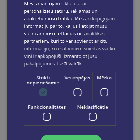
Mēs izmantojam sīkfailus, lai
Pasūtījumu apstrāde notiek darba dienās.
personalizētu saturu, reklāmas un
Apmaksātie pasūtījumi tiek
apstrādāti un
analizētu mūsu trafiku. Mēs arī kopīgojam
izsūtīti 2-5 darba dienu laikā.
informāciju par to, kā jūs lietojat mūsu
Bezmaksas piegāde
uz OMNIVA
vietni ar mūsu reklāmas un analītikas
pakomātiem Latvijā
pasūtījumiem no €40.00.
partneriem, kuri to var apvienot ar citu
Bezmaksas piegāde jebkurā GLOBUSS
informāciju, ko esat viņiem sniedzis vai ko
grāmatnīcā 1-5 darba dienu laikā, kad
pasūtījums būs gatavs saņemšanai, saņemsi
viņi ir apkopojuši, izmantojot jūsu
e-pastu un/ vai SMS.
pakalpojumus.
Lasīt vairāk
Strikti
Veiktspējas
Mērķa
nepieciešamie
Dalies sociālajos tīklos:
Funkcionalitātes
Neklasificētie