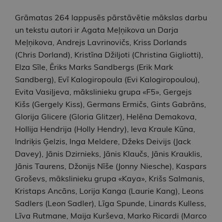
Grāmatas 264 lappusēs pārstāvētie mākslas darbu
un tekstu autori ir Agata Meļņikova un Darja
Meļņikova, Andrejs Lavrinovičs, Kriss Dorlands
(Chris Dorland), Kristīna Džiljoti (Christina Gigliotti),
Elza Sīle, Ēriks Marks Sandbergs (Erik Mark
Sandberg), Evī Kalogiropoula (Evi Kalogiropoulou),
Evita Vasiļjeva, mākslinieku grupa «F5», Gergejs
Kišs (Gergely Kiss), Germans Ermičs, Gints Gabrāns,
Glorija Glicere (Gloria Glitzer), Helēna Demakova,
Hollija Hendrija (Holly Hendry), Ieva Kraule Kūna,
Indriķis Ģelzis, Inga Meldere, Džeks Deivijs (Jack
Davey), Jānis Dzirnieks, Jānis Klaučs, Jānis Krauklis,
Jānis Taurens, Džonijs Nīše (Jonny Niesche), Kaspars
Groševs, mākslinieku grupa «Kaya», Krišs Salmanis,
Kristaps Ancāns, Lorija Kanga (Laurie Kang), Leons
Sadlers (Leon Sadler), Līga Spunde, Linards Kulless,
Līva Rutmane, Maija Kurševa, Marko Ricardi (Marco