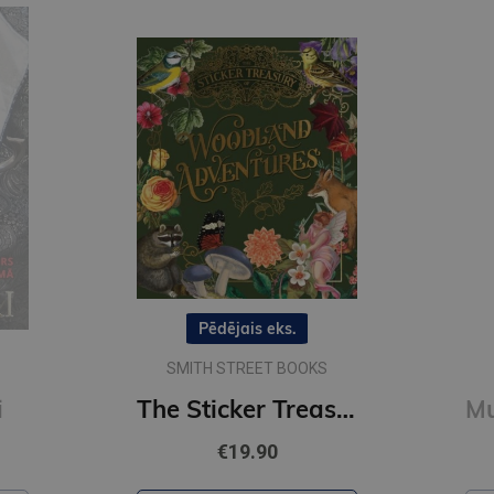
The Sticker Treasury of Woodland Adventures : An eclectic book of stickers for journaling, collaging
Mugursoma- Zero, anti-gravity, AGS, Flori, 43 x 29 x 21cm
€84.95