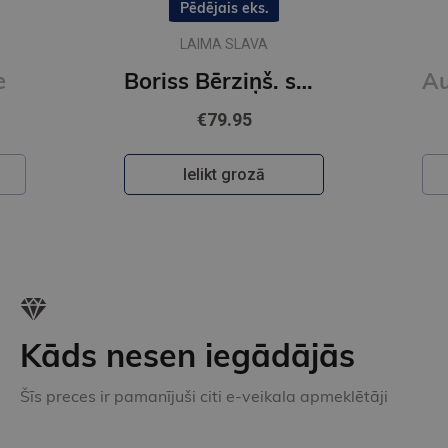
HOPA B. VERNISA
ss Bērziņš. sarunas un zīmējumi
Augu slepenā valoda
€28.95
Ielikt grozā
Kāds nesen iegādājās
Šīs preces ir pamanījuši citi e-veikala apmeklētāji