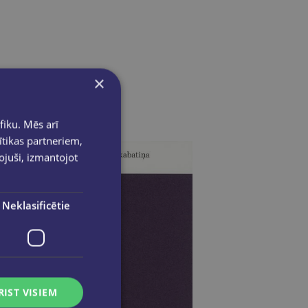
×
fiku. Mēs arī
ītikas partneriem,
pojuši, izmantojot
Neklasificētie
RIST VISIEM