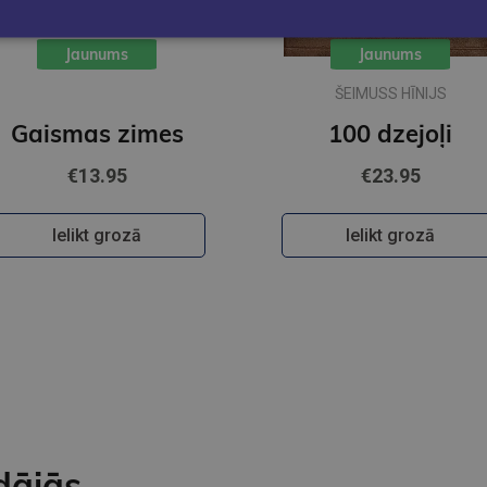
Jaunums
Jaunums
ŠEIMUSS HĪNIJS
Gaismas zimes
100 dzejoļi
€13.95
€23.95
Ielikt grozā
Ielikt grozā
dājās