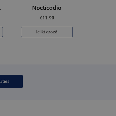
usive character artwork
Nocticadia
€11.90
Ielikt grozā
āties