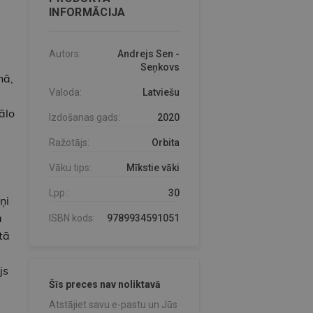
INFORMĀCIJA
Autors:
Andrejs Sen -
Seņkovs
nā,
Valoda:
Latviešu
ālo
Izdošanas gads:
2020
Ražotājs:
Orbita
Vāku tips:
Mīkstie vāki
Lpp.:
30
ņi
a
ISBN kods:
9789934591051
tā
js
Šīs preces nav noliktavā
Atstājiet savu e-pastu un Jūs