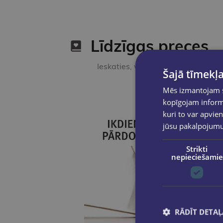
Līdzīgas preces
Ieskaties, varbūt noder
Šajā tīmekļa
Mēs izmantojam sī
kopīgojam informā
kuri to var apvien
jūsu pakalpojum
Strikti
nepieciešamie
RĀDĪT DETAĻ