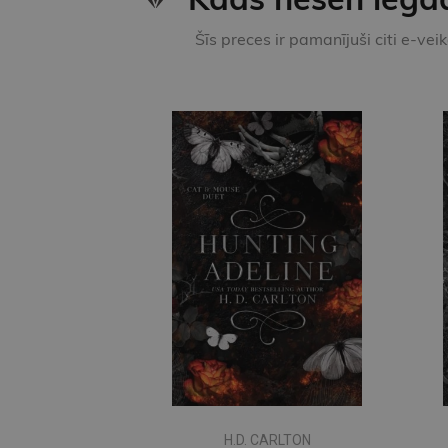
Šīs preces ir pamanījuši citi e-vei
H.D. CARLTON