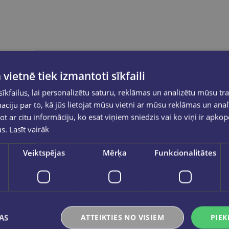
 vietnē tiek izmantoti sīkfaili
kfailus, lai personalizētu saturu, reklāmas un analizētu mūsu tra
ciju par to, kā jūs lietojat mūsu vietni ar mūsu reklāmas un anal
ot ar citu informāciju, ko esat viņiem sniedzis vai ko viņi ir apko
us.
Lasīt vairāk
Veiktspējas
Mērķa
Funkcionalitātes
AS
ATTEIKTIES NO VISIEM
PIEK