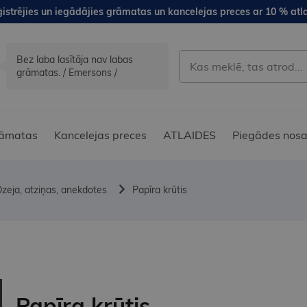
istrējies un iegādājies grāmatas un kancelejas preces ar 10 % atla
Bez laba lasītāja nav labas
grāmatas. / Emersons /
āmatas
Kancelejas preces
ATLAIDES
Piegādes nosa
zeja, atziņas, anekdotes
Papīra krūtis
Papīra krūtis