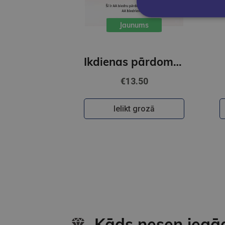
Jaunums
Ikdienas pārdomas
€13.50
Ielikt grozā
Kāds nesen iegā