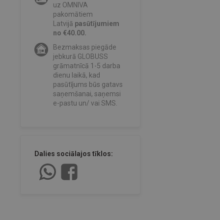
uz OMNIVA
pakomātiem
Latvijā
pasūtījumiem
no €40.00.
Bezmaksas piegāde
jebkurā GLOBUSS
grāmatnīcā 1-5 darba
dienu laikā, kad
pasūtījums būs gatavs
saņemšanai, saņemsi
e-pastu un/ vai SMS.
Dalies sociālajos tīklos: