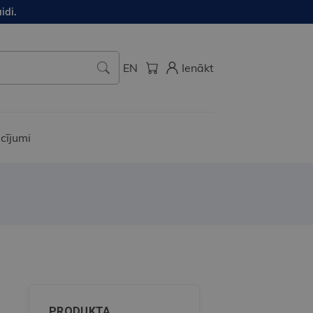
idi.
EN
Ienākt
cījumi
PRODUKTA