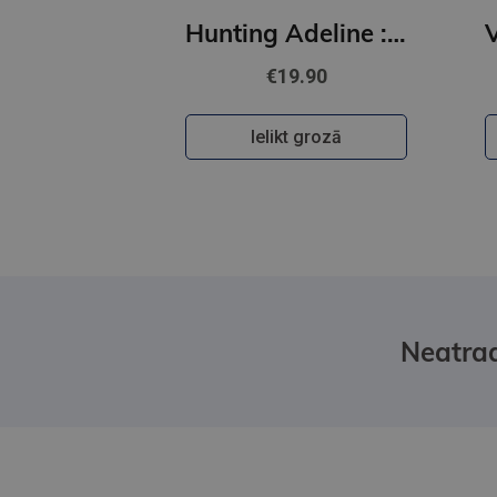
Hunting Adeline : #2 Cat and Mouse Duet (s)
€19.90
Ielikt grozā
Neatrad