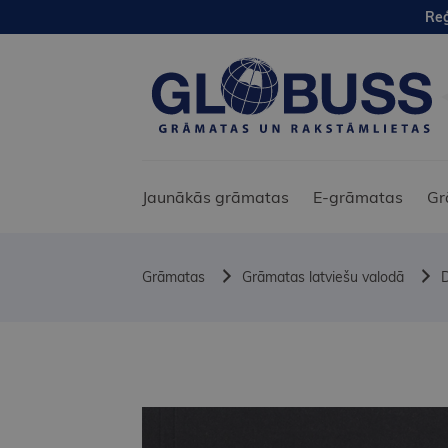
Reģ
Jaunākās grāmatas
E-grāmatas
Gr
Grāmatas
Grāmatas latviešu valodā
D