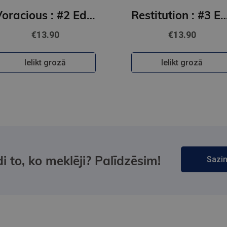
Voracious : #2 Edge of Darkness series : delux paperback featuring exclusive character artwork
Restitution : #3 Edge of Darkness series : delux paperback featuring excl
€13.90
€13.90
Ielikt grozā
Ielikt grozā
i to, ko meklēji? Palīdzēsim!
Sazin