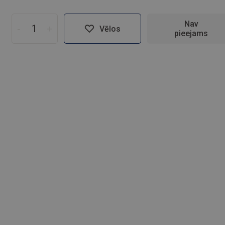
Nav
-
+
Vēlos
pieejams