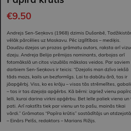
€9.50
Andrejs Sen-Seņkovs (1968) dzimis Dušanbē, Tadžikistā
vēlāk pārcēlies uz Maskavu. Pēc izglītības – mediķis.
Daudzu dzejas un prozas grāmatu autors, raksta arī vizu
dzeju. Andreja Belija prēmijas nominants, darbojas arī
fotomākslā un citos vizuālās mākslas veidos. Par saviem
darbiem Sen-Seņkovs ir teicis: “Dzejolis man dzīvo iekšā
tāds mazs, kails un bezformīgs. Lai to dabūtu ārā, tas ir
jāapģērbj. Viss, ko es krāju – visas tās strēmelītes, gabali
– tas ir tas dzejoļa apģērbs. Kā bērni: izgriež vienu papīr
lelli, kurai darina virkni apģērbu. Bet lelle paliek viena un 
pati. Arī rakstīts tiek par vienu un to pašu, mainās tikai
vārdi.” Grāmatas “Papīra krūtis” sastādītājs un atdzejotā
– Einārs Pelšs, redaktors – Marians Rižijs.