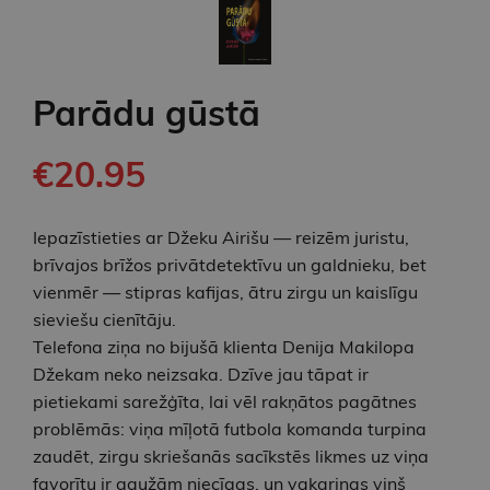
Parādu gūstā
€20.95
Iepazīstieties ar Džeku Airišu — reizēm juristu,
brīvajos brīžos privātdetektīvu un galdnieku, bet
vienmēr — stipras kafijas, ātru zirgu un kaislīgu
sieviešu cienītāju.
Telefona ziņa no bijušā klienta Denija Makilopa
Džekam neko neizsaka. Dzīve jau tāpat ir
pietiekami sarežģīta, lai vēl rakņātos pagātnes
problēmās: viņa mīļotā futbola komanda turpina
zaudēt, zirgu skriešanās sacīkstēs likmes uz viņa
favorītu ir gaužām niecīgas, un vakariņas viņš