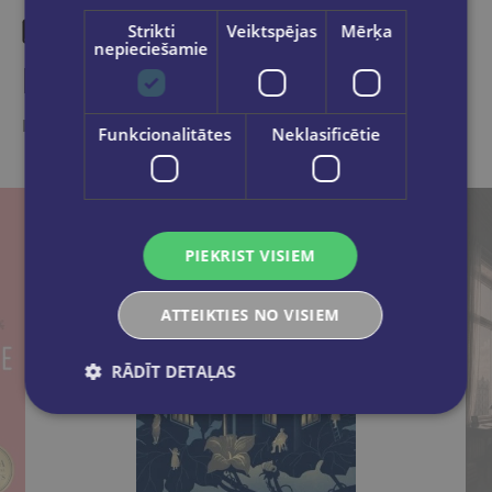
Strikti
Veiktspējas
Mērķa
nepieciešamie
Līdzīgas preces
Ieskaties, varbūt noder
Funkcionalitātes
Neklasificētie
PIEKRIST VISIEM
ATTEIKTIES NO VISIEM
RĀDĪT DETAĻAS