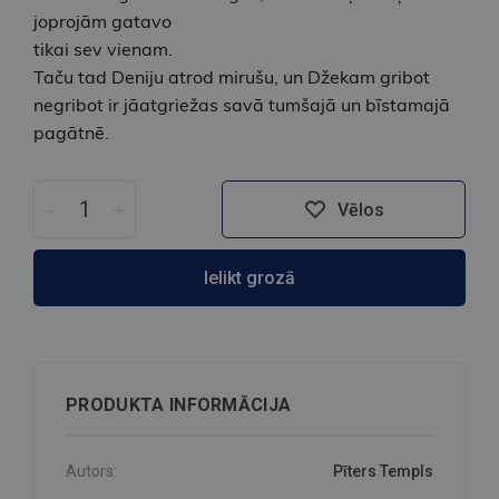
joprojām gatavo
tikai sev vienam.
Taču tad Deniju atrod mirušu, un Džekam gribot
negribot ir jāatgriežas savā tumšajā un bīstamajā
pagātnē.
-
+
Vēlos
Ielikt grozā
PRODUKTA INFORMĀCIJA
Autors:
Pīters Templs