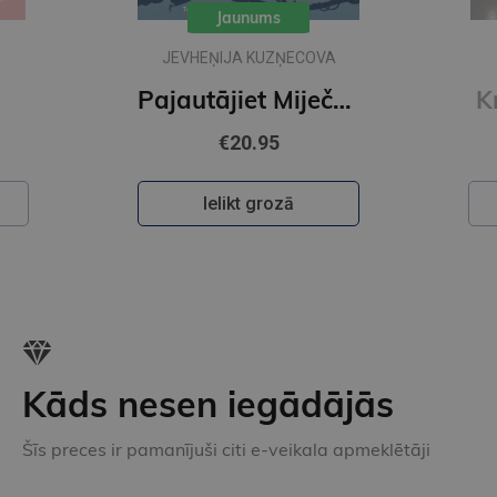
Jaunums
JEVHEŅIJA KUZŅECOVA
Pajautājiet Miječkai
K
€20.95
Ielikt grozā
Kāds nesen iegādājās
Šīs preces ir pamanījuši citi e-veikala apmeklētāji