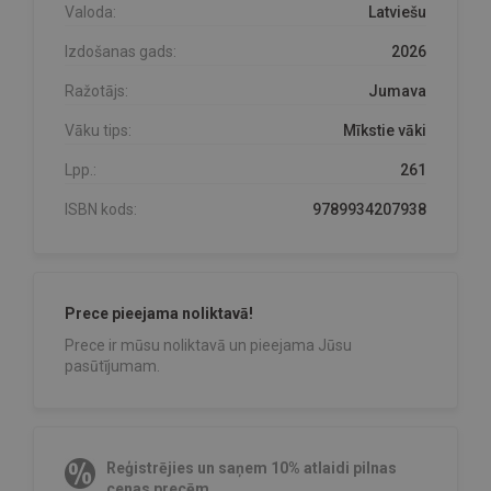
Valoda:
Latviešu
Izdošanas gads:
2026
Ražotājs:
Jumava
Vāku tips:
Mīkstie vāki
Lpp.:
261
ISBN kods:
9789934207938
Prece pieejama noliktavā!
Prece ir mūsu noliktavā un pieejama Jūsu
pasūtījumam.
Reģistrējies un saņem 10% atlaidi pilnas
cenas precēm.