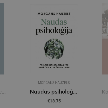
MORGANS HAUZELS
Read People Like a Book : How to Analyze, Understand, and Predict People's Emotions, Thoughts, Inten
Naudas psiholoģija
€18.75