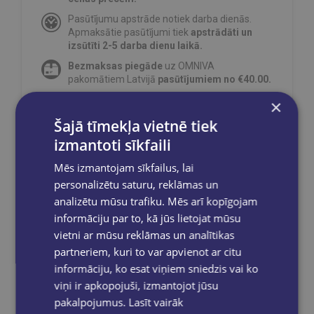
Pasūtījumu apstrāde notiek darba dienās.
Apmaksātie pasūtījumi tiek
apstrādāti un
izsūtīti 2-5 darba dienu laikā.
Bezmaksas piegāde
uz OMNIVA
pakomātiem Latvijā
pasūtījumiem no €40.00.
Bezmaksas piegāde jebkurā GLOBUSS
×
grāmatnīcā 1-5 darba dienu laikā, kad
Šajā tīmekļa vietnē tiek
pasūtījums būs gatavs saņemšanai, saņemsi
e-pastu un/ vai SMS.
izmantoti sīkfaili
Mēs izmantojam sīkfailus, lai
personalizētu saturu, reklāmas un
analizētu mūsu trafiku. Mēs arī kopīgojam
Dalies sociālajos tīklos:
informāciju par to, kā jūs lietojat mūsu
vietni ar mūsu reklāmas un analītikas
partneriem, kuri to var apvienot ar citu
informāciju, ko esat viņiem sniedzis vai ko
viņi ir apkopojuši, izmantojot jūsu
pakalpojumus.
Lasīt vairāk