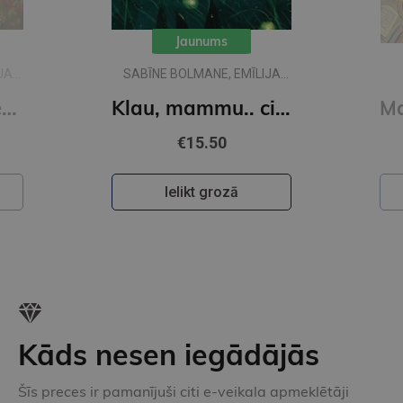
Jaunums
JA
SABĪNE BOLMANE, EMĪLIJA
DŽUBAKA
Klau, tēti.. vai desmit ir daudz?
Klau, mammu.. ciik liela ir pasaule?
€15.50
Ielikt grozā
Kāds nesen iegādājās
Šīs preces ir pamanījuši citi e-veikala apmeklētāji