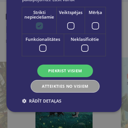
Strikti
Veiktspējas
Mērķa
nepieciešamie
Līdzīgas preces
Funkcionalitātes
Neklasificētie
Ieskaties, varbūt noder
PIEKRIST VISIEM
ATTEIKTIES NO VISIEM
RĀDĪT DETAĻAS