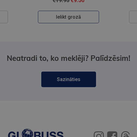
€19.95
€9.50
Ielikt grozā
Neatradi to, ko meklēji? Palīdzēsim!
Sazināties