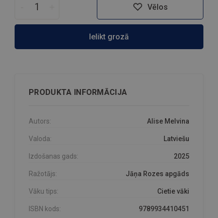
-
+
Vēlos
Ielikt grozā
PRODUKTA INFORMĀCIJA
Autors:
Alise Melvina
Valoda:
Latviešu
Izdošanas gads:
2025
Ražotājs:
Jāņa Rozes apgāds
Vāku tips:
Cietie vāki
ISBN kods:
9789934410451