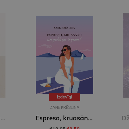
Izdevīgi
ZANE KRĒSLIŅA
Vestveli. Karsti un auksti
Espreso, kruasānu un galdiņu trijiem!