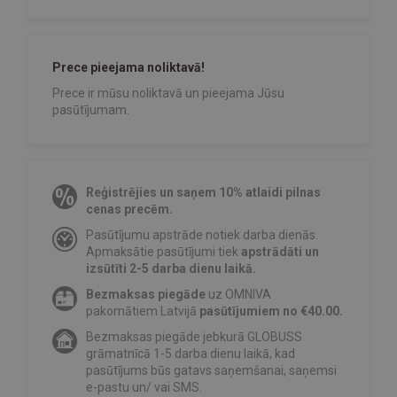
Prece pieejama noliktavā!
Prece ir mūsu noliktavā un pieejama Jūsu
pasūtījumam.
Reģistrējies un saņem 10% atlaidi pilnas
cenas precēm.
Pasūtījumu apstrāde notiek darba dienās.
Apmaksātie pasūtījumi tiek
apstrādāti un
izsūtīti 2-5 darba dienu laikā.
Bezmaksas piegāde
uz OMNIVA
pakomātiem Latvijā
pasūtījumiem no €40.00.
Bezmaksas piegāde jebkurā GLOBUSS
grāmatnīcā 1-5 darba dienu laikā, kad
pasūtījums būs gatavs saņemšanai, saņemsi
e-pastu un/ vai SMS.