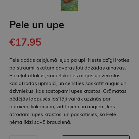
Pele un upe
€17.95
Pele dodas ceļojumā lejup pa upi. Nesteidzīgi iroties
pa straumi, skatam paveras ļoti dažādas ainavas.
Paceļot atlokus, var ielūkoties mājās un veikalos,
kas atrodas upmalā, un censties saskatīt augus un
dzīvniekus, kas sastopami upes krastos. Grāmatas
pēdējās lappusēs lasītāji vairāk uzzinās par
putniem, kukaiņiem, zīdītājiem un augiem, kas
atrodami upes krastos, un paskatīsies, ko Pele
ņēma līdzi savā braucienā.