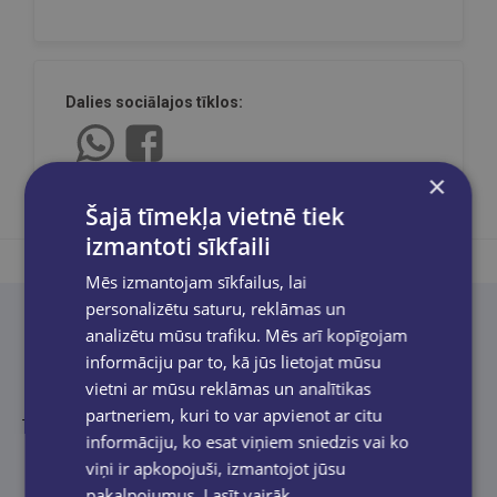
Dalies sociālajos tīklos:
×
Šajā tīmekļa vietnē tiek
izmantoti sīkfaili
Mēs izmantojam sīkfailus, lai
personalizētu saturu, reklāmas un
analizētu mūsu trafiku. Mēs arī kopīgojam
Produkta apraksts
informāciju par to, kā jūs lietojat mūsu
vietni ar mūsu reklāmas un analītikas
partneriem, kuri to var apvienot ar citu
Tulkojusi Renāte Punka.
informāciju, ko esat viņiem sniedzis vai ko
viņi ir apkopojuši, izmantojot jūsu
pakalpojumus.
Lasīt vairāk