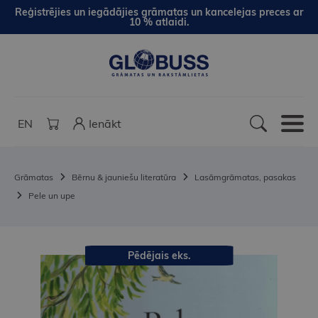
Reģistrējies un iegādājies grāmatas un kancelejas preces ar
10 % atlaidi.
EN
Ienākt
Grāmatas
Bērnu & jauniešu literatūra
Lasāmgrāmatas, pasakas
Pele un upe
Pēdējais eks.