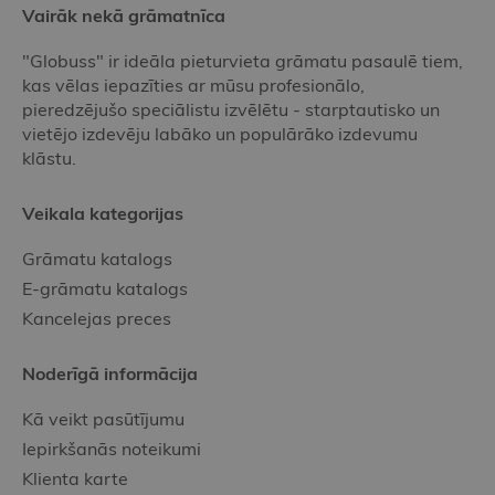
Vairāk nekā grāmatnīca
"Globuss" ir ideāla pieturvieta grāmatu pasaulē tiem,
kas vēlas iepazīties ar mūsu profesionālo,
pieredzējušo speciālistu izvēlētu - starptautisko un
vietējo izdevēju labāko un populārāko izdevumu
klāstu.
Veikala kategorijas
Grāmatu katalogs
E-grāmatu katalogs
Kancelejas preces
Noderīgā informācija
Kā veikt pasūtījumu
Iepirkšanās noteikumi
Klienta karte