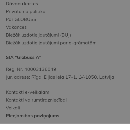
Dāvanu kartes
Privātuma politika
Par GLOBUSS
Vakances
Biežāk uzdotie jautājumi (BUJ)
Biežāk uzdotie jautājumi par e-grāmatām
SIA "Globuss A"
Reģ. Nr. 40003136049
Jur. adrese: Rīga, Elijas iela 17-1, LV-1050, Latvija
Kontakti e-veikalam
Kontakti vairumtirdzniecībai
Veikali
Pieejamības paziņojums