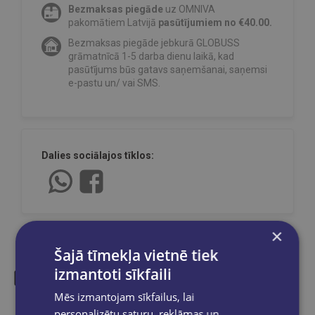
Bezmaksas piegāde
uz OMNIVA
pakomātiem Latvijā
pasūtījumiem no €40.00.
Bezmaksas piegāde jebkurā GLOBUSS
grāmatnīcā 1-5 darba dienu laikā, kad
pasūtījums būs gatavs saņemšanai, saņemsi
e-pastu un/ vai SMS.
Dalies sociālajos tīklos:
×
Šajā tīmekļa vietnē tiek
izmantoti sīkfaili
Mēs izmantojam sīkfailus, lai
Līdzīgas preces
personalizētu saturu, reklāmas un