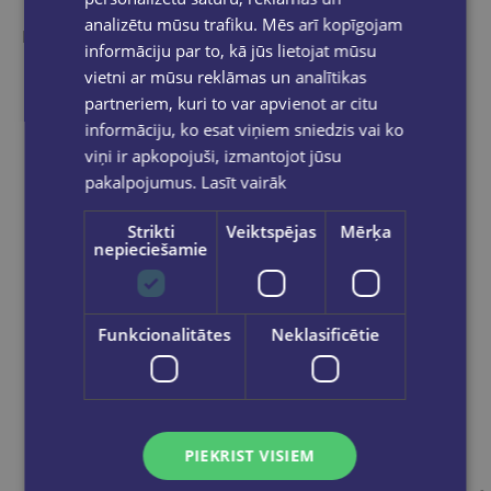
analizētu mūsu trafiku. Mēs arī kopīgojam
Ieskaties, varbūt noder
informāciju par to, kā jūs lietojat mūsu
vietni ar mūsu reklāmas un analītikas
partneriem, kuri to var apvienot ar citu
informāciju, ko esat viņiem sniedzis vai ko
viņi ir apkopojuši, izmantojot jūsu
pakalpojumus.
Lasīt vairāk
Strikti
Veiktspējas
Mērķa
nepieciešamie
Funkcionalitātes
Neklasificētie
PIEKRIST VISIEM