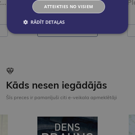
Saspraudes krūzītē 150 gb., Mojito
Pildspalvu turētājs, Mojito
ATTEIKTIES NO VISIEM
€3.55
RĀDĪT DETAĻAS
Ielikt grozā
Kāds nesen iegādājās
Šīs preces ir pamanījuši citi e-veikala apmeklētāji