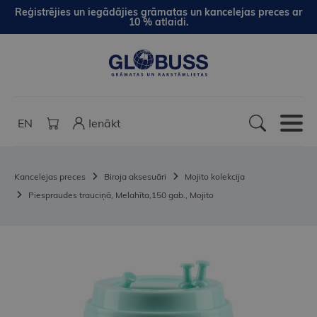
Reģistrējies un iegādājies grāmatas un kancelejas preces ar
10 % atlaidi.
EN
Ienākt
Kancelejas preces
Biroja aksesuāri
Mojito kolekcija
Piespraudes trauciņā, Melahīta,150 gab., Mojito