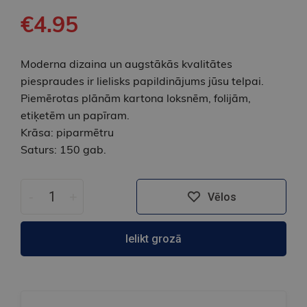
€4.95
Moderna dizaina un augstākās kvalitātes
piespraudes ir lielisks papildinājums jūsu telpai.
Piemērotas plānām kartona loksnēm, folijām,
etiķetēm un papīram.
Krāsa: piparmētru
Saturs: 150 gab.
-
+
Vēlos
Ielikt grozā