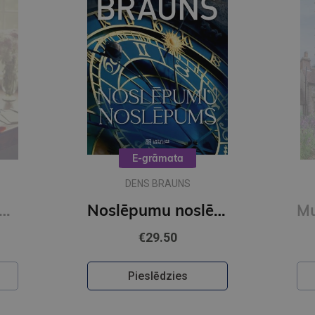
E-grāmata
DENS BRAUNS
O Šelija atvadu vārdi. Vakara detektīvs
Noslēpumu noslēpums (e-grāmata)
€29.50
Pieslēdzies