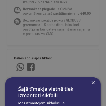
izsūtīti 2-5 darba dienu laikā.
Bezmaksas piegāde
uz OMNIVA
pakomātiem Latvijā
pasūtījumiem no €40.00.
Bezmaksas piegāde jebkurā GLOBUSS
grāmatnīcā 1-5 darba dienu laikā, kad
pasūtījums būs gatavs saņemšanai, saņemsi
e-pastu un/ vai SMS.
Dalies sociālajos tīklos:
×
Šajā tīmekļa vietnē tiek
izmantoti sīkfaili
Mēs izmantojam sīkfailus, lai