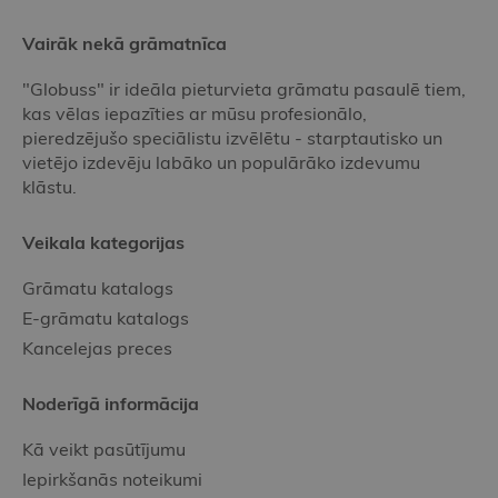
Vairāk nekā grāmatnīca
"Globuss" ir ideāla pieturvieta grāmatu pasaulē tiem,
kas vēlas iepazīties ar mūsu profesionālo,
pieredzējušo speciālistu izvēlētu - starptautisko un
vietējo izdevēju labāko un populārāko izdevumu
klāstu.
Veikala kategorijas
Grāmatu katalogs
E-grāmatu katalogs
Kancelejas preces
Noderīgā informācija
Kā veikt pasūtījumu
Iepirkšanās noteikumi