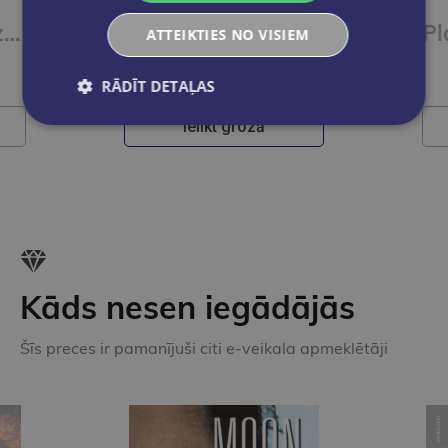
Saspraudes krūzītē 150 gb., Mojito
Pildspalvu turētājs, Mojito
ATTEIKTIES NO VISIEM
€3.55
RĀDĪT DETAĻAS
Ielikt grozā
Kāds nesen iegādājās
Šīs preces ir pamanījuši citi e-veikala apmeklētāji