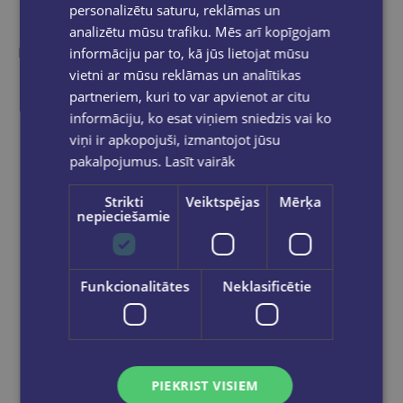
Līdzīgas preces
personalizētu saturu, reklāmas un
analizētu mūsu trafiku. Mēs arī kopīgojam
Ieskaties, varbūt noder
informāciju par to, kā jūs lietojat mūsu
vietni ar mūsu reklāmas un analītikas
partneriem, kuri to var apvienot ar citu
informāciju, ko esat viņiem sniedzis vai ko
viņi ir apkopojuši, izmantojot jūsu
pakalpojumus.
Lasīt vairāk
Strikti
Veiktspējas
Mērķa
nepieciešamie
Funkcionalitātes
Neklasificētie
PIEKRIST VISIEM