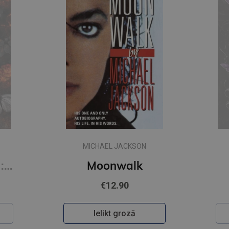
MICHAEL JACKSON
Hunting Adeline : #2 Cat and Mouse Duet (s)
Moonwalk
€12.90
Ielikt grozā