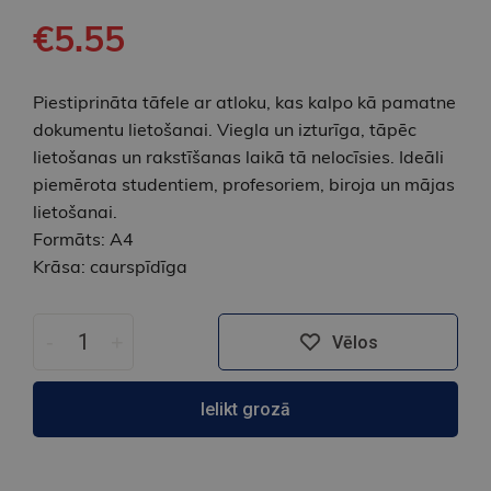
€5.55
Piestiprināta tāfele ar atloku, kas kalpo kā pamatne
dokumentu lietošanai. Viegla un izturīga, tāpēc
lietošanas un rakstīšanas laikā tā nelocīsies. Ideāli
piemērota studentiem, profesoriem, biroja un mājas
lietošanai.
Formāts: A4
Krāsa: caurspīdīga
-
+
Vēlos
Ielikt grozā