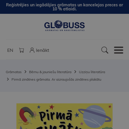
Reģistrējies un iegādājies grāmatas un kancelejas preces ar
10 % atlaidi.
EN
Ienākt
Grāmatas
Bērnu & jauniešu literatūra
Uzziņu literatūra
Pirmā zinātnes grāmata. Ar aizraujošās zinātnes plakātu