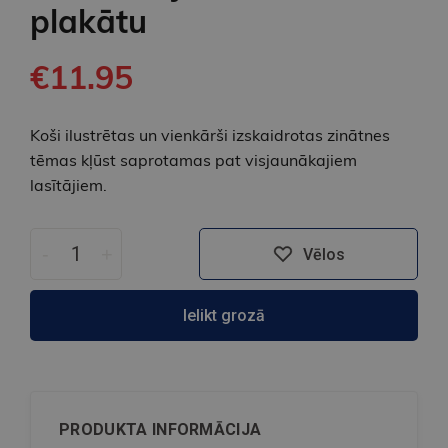
plakātu
€11.95
Koši ilustrētas un vienkārši izskaidrotas zinātnes
tēmas kļūst saprotamas pat visjaunākajiem
lasītājiem.
-
+
Vēlos
Ielikt grozā
PRODUKTA INFORMĀCIJA