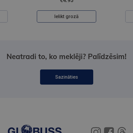
€4.95
Ielikt grozā
Neatradi to, ko meklēji? Palīdzēsim!
Sazināties