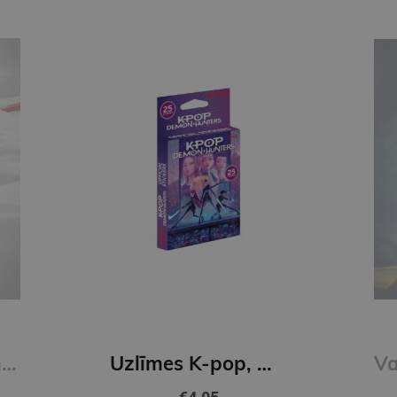
Mīļotais (e-grāmata)
Uzlīmes K-pop, Multipack