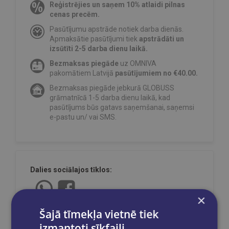
Reģistrējies un saņem 10% atlaidi pilnas
cenas precēm.
Pasūtījumu apstrāde notiek darba dienās.
Apmaksātie pasūtījumi tiek
apstrādāti un
izsūtīti 2-5 darba dienu laikā.
Bezmaksas piegāde
uz OMNIVA
pakomātiem Latvijā
pasūtījumiem no €40.00.
Bezmaksas piegāde jebkurā GLOBUSS
grāmatnīcā 1-5 darba dienu laikā, kad
pasūtījums būs gatavs saņemšanai, saņemsi
e-pastu un/ vai SMS.
Dalies sociālajos tīklos:
×
Šajā tīmekļa vietnē tiek
izmantoti sīkfaili