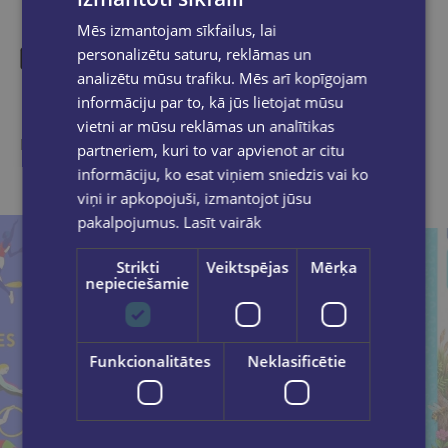
Mēs izmantojam sīkfailus, lai
personalizētu saturu, reklāmas un
analizētu mūsu trafiku. Mēs arī kopīgojam
Līdzīgas preces
informāciju par to, kā jūs lietojat mūsu
vietni ar mūsu reklāmas un analītikas
Ieskaties, varbūt noder
partneriem, kuri to var apvienot ar citu
informāciju, ko esat viņiem sniedzis vai ko
viņi ir apkopojuši, izmantojot jūsu
pakalpojumus.
Lasīt vairāk
Strikti
Veiktspējas
Mērķa
nepieciešamie
Funkcionalitātes
Neklasificētie