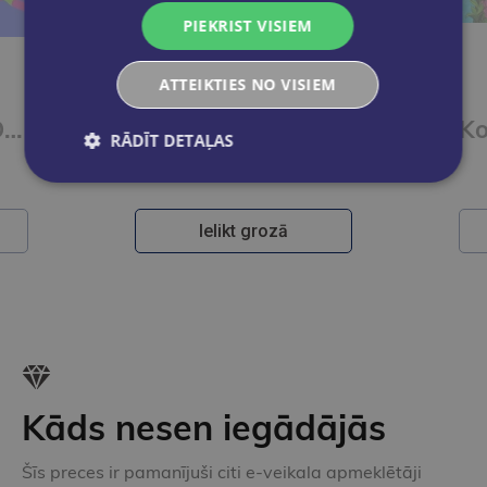
PIEKRIST VISIEM
ATTEIKTIES NO VISIEM
OLEKSIJS KOVALENKO
Lielā grāmata. Olimpiskās spēles
Planēta ķepās. Kā dzīvās radības sargā vidi
RĀDĪT DETAĻAS
€14.50
Ielikt grozā
Kāds nesen iegādājās
Šīs preces ir pamanījuši citi e-veikala apmeklētāji