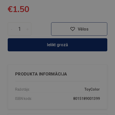
€1.50
-
+
Vēlos
Ielikt grozā
PRODUKTA INFORMĀCIJA
Ražotājs:
ToyColor
ISBN kods:
8015189001399