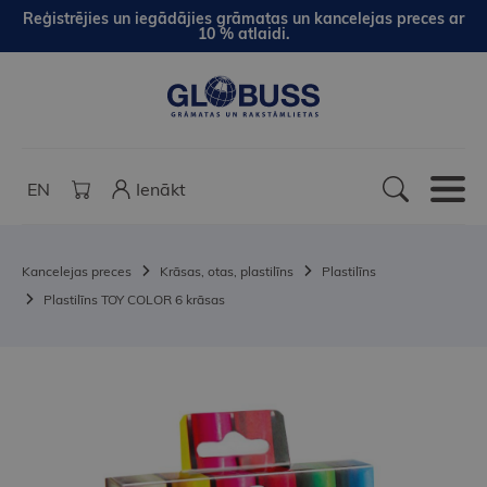
Reģistrējies un iegādājies grāmatas un kancelejas preces ar
10 % atlaidi.
EN
Ienākt
Kancelejas preces
Krāsas, otas, plastilīns
Plastilīns
Plastilīns TOY COLOR 6 krāsas