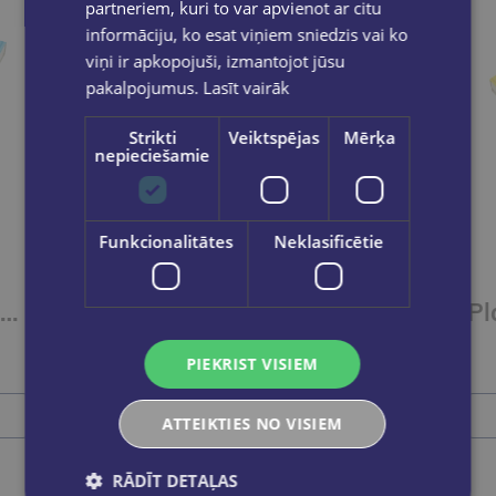
partneriem, kuri to var apvienot ar citu
informāciju, ko esat viņiem sniedzis vai ko
viņi ir apkopojuši, izmantojot jūsu
pakalpojumus.
Lasīt vairāk
Strikti
Veiktspējas
Mērķa
nepieciešamie
Funkcionalitātes
Neklasificētie
Plastilīns10kr.12gr.GAMMA'UA
Plastilīns12kr.16gr.GAMMA'UA
€3.45
PIEKRIST VISIEM
Ielikt grozā
ATTEIKTIES NO VISIEM
RĀDĪT DETAĻAS