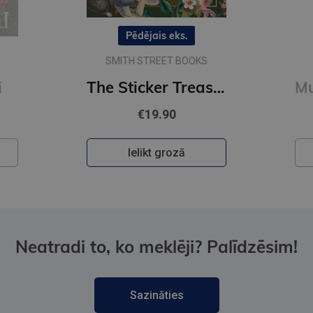
Pēdējais eks.
SMITH STREET BOOKS
i
The Sticker Treasury of Woodland Adventures : An eclectic book of stickers for journaling, collaging
€19.90
Ielikt grozā
Neatradi to, ko meklēji? Palīdzēsim!
Sazināties