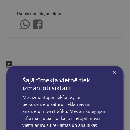
Dalies sociālajos tīklos:
×
Līdzīgas preces
Šajā tīmekļa vietnē tiek
izmantoti sīkfaili
Ieskaties, varbūt noder
Mēs izmantojam sīkfailus, lai
personalizētu saturu, reklāmas un
analizētu mūsu trafiku. Mēs arī kopīgojam
informāciju par to, kā jūs lietojat mūsu
vietni ar mūsu reklāmas un analītikas