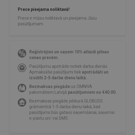
Prece pieejama noliktavā!
Prece ir mūsu noliktavā un pieejama Jūsu
pasūtījumam.
Reģistrējies un saņem 10% atlaidi pilnas
cenas precēm.
Pasūtījumu apstrāde notiek darba dienās.
Apmaksātie pasūtījumi tiek
apstrādāti un
izsūtīti 2-5 darba dienu laikā.
Bezmaksas piegāde
uz OMNIVA
pakomātiem Latvijā
pasūtījumiem no €40.00.
Bezmaksas piegāde jebkurā GLOBUSS
grāmatnīcā 1-5 darba dienu laikā, kad
pasūtījums būs gatavs saņemšanai, saņemsi
e-pastu un/ vai SMS.