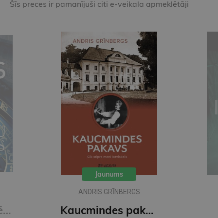
Šīs preces ir pamanījuši citi e-veikala apmeklētāji
Jaunums
ANDRIS GRĪNBERGS
Noslēpumu noslēpums
Kaucmindes pakavs