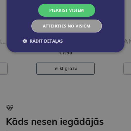
PIEKRIST VISIEM
ATTEIKTIES NO VISIEM
RADOŠĀ pārsteiguma kaste
ANTI-STRESS TOY - STRESS LESS - EX
RĀDĪT DETAĻAS
€7.95
Ielikt grozā
Kāds nesen iegādājās