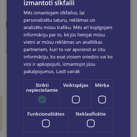
izmantoti sīkfaili
Mēs izmantojam sīkfailus, lai
personalizētu saturu, reklāmas un
analizētu mūsu trafiku. Mēs arī kopīgojam
informāciju par to, kā jūs lietojat mūsu
Līdzīgas preces
vietni ar mūsu reklāmas un analītikas
partneriem, kuri to var apvienot ar citu
Ieskaties, varbūt noder
informāciju, ko esat viņiem sniedzis vai ko
viņi ir apkopojuši, izmantojot jūsu
pakalpojumus.
Lasīt vairāk
Strikti
Veiktspējas
Mērķa
nepieciešamie
Funkcionalitātes
Neklasificētie