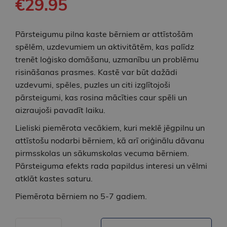
€29.95
Pārsteigumu pilna kaste bērniem ar attīstošām
spēlēm, uzdevumiem un aktivitātēm, kas palīdz
trenēt loģisko domāšanu, uzmanību un problēmu
risināšanas prasmes. Kastē var būt dažādi
uzdevumi, spēles, puzles un citi izglītojoši
pārsteigumi, kas rosina mācīties caur spēli un
aizraujoši pavadīt laiku.
Lieliski piemērota vecākiem, kuri meklē jēgpilnu un
attīstošu nodarbi bērniem, kā arī oriģinālu dāvanu
pirmsskolas un sākumskolas vecuma bērniem.
Pārsteiguma efekts rada papildus interesi un vēlmi
atklāt kastes saturu.
Piemērota bērniem no 5-7 gadiem.