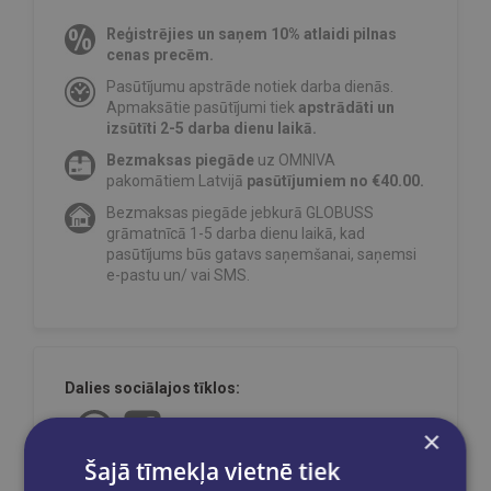
Reģistrējies un saņem 10% atlaidi pilnas
cenas precēm.
Pasūtījumu apstrāde notiek darba dienās.
Apmaksātie pasūtījumi tiek
apstrādāti un
izsūtīti 2-5 darba dienu laikā.
Bezmaksas piegāde
uz OMNIVA
pakomātiem Latvijā
pasūtījumiem no €40.00.
Bezmaksas piegāde jebkurā GLOBUSS
grāmatnīcā 1-5 darba dienu laikā, kad
pasūtījums būs gatavs saņemšanai, saņemsi
e-pastu un/ vai SMS.
Dalies sociālajos tīklos:
×
Šajā tīmekļa vietnē tiek