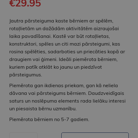
€29.95
Jautra pārsteiguma kaste bērniem ar spēlēm,
rotaļlietām un dažādām aktivitātēm aizraujošai
laika pavadīšanai. Kastē var būt rotaļlietas,
konstruktori, spēles un citi mazi pārsteigumi, kas
rosina spēlēties, sadarboties un priecāties kopā ar
draugiem vai ģimeni. Ideāli piemērota bērniem,
kuriem patīk atklāt ko jaunu un piedzīvot
pārsteigumus.
Piemērota gan ikdienas priekam, gan kā neliela
dāvana vai pārsteigums bērniem. Daudzveidīgais
saturs un noslēpuma elements rada lielāku interesi
un piesaista bērnu uzmanību.
Piemērota bērniem no 5-7 gadiem.