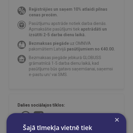
Reģistrējies un saņem 10% atlaidi pilnas
cenas precēm.
Pasūtījumu apstrāde notiek darba dienās.
Apmaksātie pasūtījumi tiek
apstrādāti un
izsūtīti 2-5 darba dienu laikā.
Bezmaksas piegāde
uz OMNIVA
pakomātiem Latvijā
pasūtījumiem no €40.00.
Bezmaksas piegāde jebkurā GLOBUSS
grāmatnīcā 1-5 darba dienu laikā, kad
pasūtījums būs gatavs saņemšanai, saņemsi
e-pastu un/ vai SMS.
Dalies sociālajos tīklos:
×
Šajā tīmekļa vietnē tiek