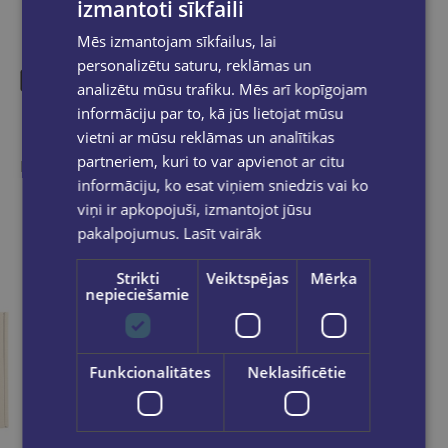
izmantoti sīkfaili
Mēs izmantojam sīkfailus, lai
personalizētu saturu, reklāmas un
analizētu mūsu trafiku. Mēs arī kopīgojam
informāciju par to, kā jūs lietojat mūsu
Līdzīgas preces
vietni ar mūsu reklāmas un analītikas
partneriem, kuri to var apvienot ar citu
Ieskaties, varbūt noder
informāciju, ko esat viņiem sniedzis vai ko
viņi ir apkopojuši, izmantojot jūsu
pakalpojumus.
Lasīt vairāk
Strikti
Veiktspējas
Mērķa
nepieciešamie
Funkcionalitātes
Neklasificētie