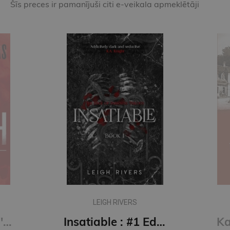
Šīs preces ir pamanījuši citi e-veikala apmeklētāji
LEIGH RIVERS
Kill Switch: Devil's Night #3
Insatiable : #1 Edge of Darkness series : delux paperback featuring exclusive character artwork