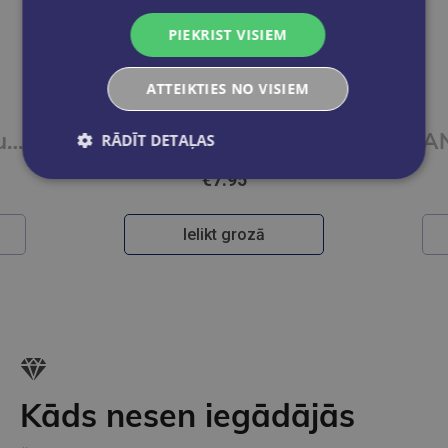
PIEKRIST VISIEM
ATTEIKTIES NO VISIEM
PRĀTA pārsteiguma kaste
ANTI-STRESS TOY - STRESS LESS - EX
RĀDĪT DETAĻAS
€7.95
Ielikt grozā
Kāds nesen iegādājās