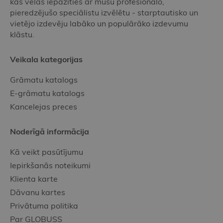
kas vēlas iepazīties ar mūsu profesionālo,
pieredzējušo speciālistu izvēlētu - starptautisko un
vietējo izdevēju labāko un populārāko izdevumu
klāstu.
Veikala kategorijas
Grāmatu katalogs
E-grāmatu katalogs
Kancelejas preces
Noderīgā informācija
Kā veikt pasūtījumu
Iepirkšanās noteikumi
Klienta karte
Dāvanu kartes
Privātuma politika
Par GLOBUSS