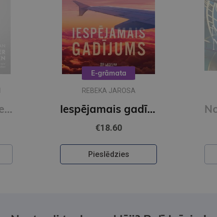
E-grāmata
N
REBEKA JAROSA
I Who Have Never Known Men (Vintage Classics)
Iespējamais gadījums (e-grāmata)
€18.60
Pieslēdzies