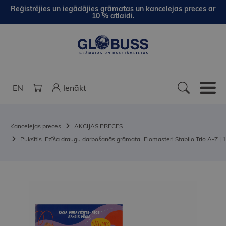
Reģistrējies un iegādājies grāmatas un kancelejas preces ar
10 % atlaidi.
EN
Ienākt
Kancelejas preces
AKCIJAS PRECES
Puksītis. Ezīša draugu darbošanās grāmata+Flomasteri Stabilo Trio A-Z | 