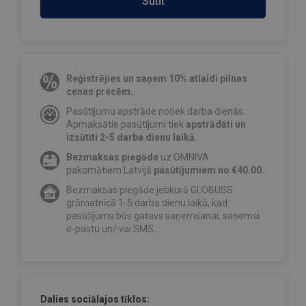
Sūtīt
Reģistrējies un saņem 10% atlaidi pilnas
cenas precēm.
Pasūtījumu apstrāde notiek darba dienās.
Apmaksātie pasūtījumi tiek
apstrādāti un
izsūtīti 2-5 darba dienu laikā.
Bezmaksas piegāde
uz OMNIVA
pakomātiem Latvijā
pasūtījumiem no €40.00.
Bezmaksas piegāde jebkurā GLOBUSS
grāmatnīcā 1-5 darba dienu laikā, kad
pasūtījums būs gatavs saņemšanai, saņemsi
e-pastu un/ vai SMS.
Dalies sociālajos tīklos: