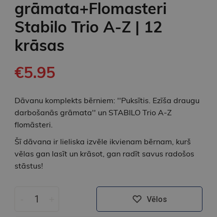
grāmata+Flomasteri
Stabilo Trio A-Z | 12
krāsas
€5.95
Dāvanu komplekts bērniem: ''Puksītis. Ezīša draugu
darbošanās grāmata'' un STABILO Trio A-Z
flomāsteri.
Šī dāvana ir lieliska izvēle ikvienam bērnam, kurš
vēlas gan lasīt un krāsot, gan radīt savus radošos
stāstus!
-
+
Vēlos