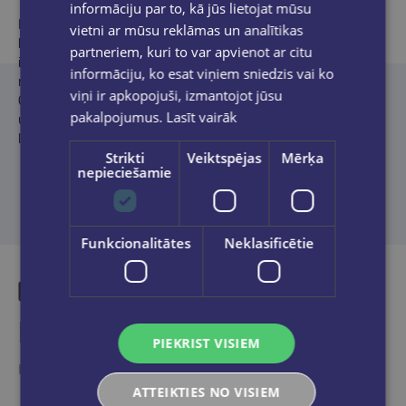
informāciju par to, kā jūs lietojat mūsu
Komplektā esošie STABILO flomāsteri, ar ko veidot
vietni ar mūsu reklāmas un analītikas
brīnumainus, spilgtus zīmējumus, ir ideāli piemēroti bērniem! Tie
partneriem, kuri to var apvienot ar citu
ir ergonomiski, piemēroti gan zīmēšanai, gan rakstīšanai, un
informāciju, ko esat viņiem sniedzis vai ko
nodrošina ērtu un precīzu rakstību, pateicoties smalkajam
viņi ir apkopojuši, izmantojot jūsu
0.7mm uzgalim. Turklāt flomāsteru tinte viegli izmazgājas un
pakalpojumus.
Lasīt vairāk
uzgalis ir aizsargāts pret izžūšanu, padarot tos drošus un ilgi
lietojamus.
Strikti
Veiktspējas
Mērķa
nepieciešamie
Funkcionalitātes
Neklasificētie
Līdzīgas preces
PIEKRIST VISIEM
Ieskaties, varbūt noder
ATTEIKTIES NO VISIEM