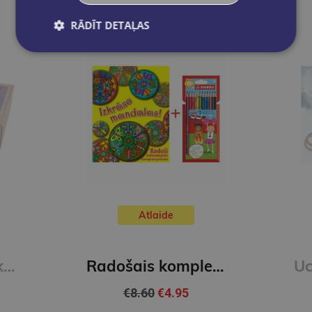
RĀDĪT DETAĻAS
Atlaide
Skolēna komplekts, 34 priekšmeti
Radošais komplekts - Izkrāso Mandalas
€8.60
€4.95