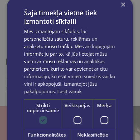
×
Dalies sociālajos tīklos:
Šajā tīmekļa vietnē tiek
izmantoti sīkfaili
Mēs izmantojam sīkfailus, lai
personalizētu saturu, reklāmas un
analizētu mūsu trafiku. Mēs arī kopīgojam
informāciju par to, kā jūs lietojat mūsu
vietni ar mūsu reklāmas un analītikas
partneriem, kuri to var apvienot ar citu
Līdzīgas preces
informāciju, ko esat viņiem sniedzis vai ko
viņi ir apkopojuši, izmantojot jūsu
Ieskaties, varbūt noder
pakalpojumus.
Lasīt vairāk
Strikti
Veiktspējas
Mērķa
nepieciešamie
Funkcionalitātes
Neklasificētie