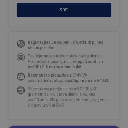
Sūtīt
Reģistrējies un saņem 10% atlaidi pilnas
cenas precēm.
Pasūtījumu apstrāde notiek darba dienās.
Apmaksātie pasūtījumi tiek
apstrādāti un
izsūtīti 2-5 darba dienu laikā.
Bezmaksas piegāde
uz OMNIVA
pakomātiem Latvijā
pasūtījumiem no €40.00.
Bezmaksas piegāde jebkurā GLOBUSS
grāmatnīcā 1-5 darba dienu laikā, kad
pasūtījums būs gatavs saņemšanai, saņemsi
e-pastu un/ vai SMS.