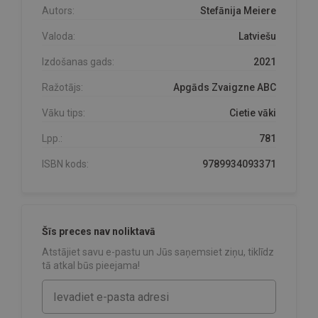
Autors:
Stefānija Meiere
Valoda:
Latviešu
Izdošanas gads:
2021
Ražotājs:
Apgāds Zvaigzne ABC
Vāku tips:
Cietie vāki
Lpp.:
781
ISBN kods:
9789934093371
Šīs preces nav noliktavā
Atstājiet savu e-pastu un Jūs saņemsiet ziņu, tiklīdz
tā atkal būs pieejama!