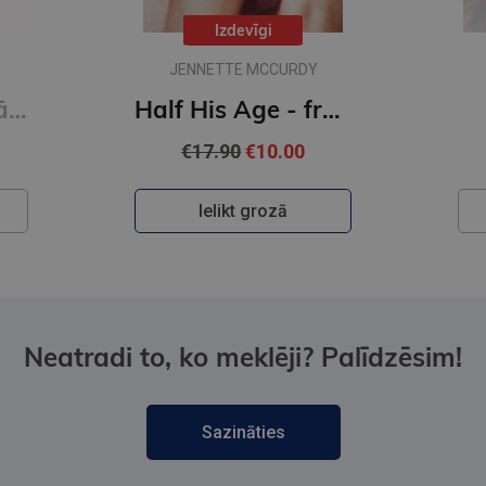
Izdevīgi
JENNETTE MCCURDY
Ultra - pārstrādāta cilvēce
Half His Age - from the author of I'm Glad My Mom Died
€17.90
€10.00
Ielikt grozā
Neatradi to, ko meklēji? Palīdzēsim!
Sazināties