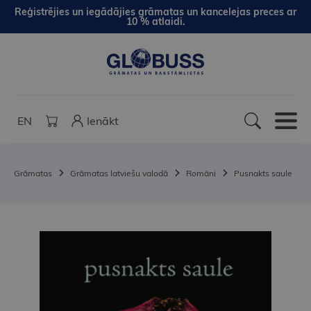
Reģistrējies un iegādājies grāmatas un kancelejas preces ar
10 % atlaidi.
EN
Ienākt
Grāmatas
Grāmatas latviešu valodā
Romāni
Pusnakts saule