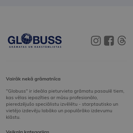
Vairāk nekā grāmatnīca
"Globuss" ir ideāla pieturvieta grāmatu pasaulē tiem,
kas vēlas iepazīties ar mūsu profesionālo,
pieredzējušo speciālistu izvēlētu - starptautisko un
vietējo izdevēju labāko un populārāko izdevumu
klāstu.
Veikala kategorijas