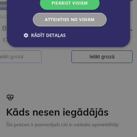
PIEKRIST VISIEM
HOPA B. VERNISA
ATTEIKTIES NO VISIEM
ss Bērziņš. sarunas un zīmējumi
Augu slepenā valoda
RĀDĪT DETAĻAS
€28.95
Ielikt grozā
Kāds nesen iegādājās
Šīs preces ir pamanījuši citi e-veikala apmeklētāji