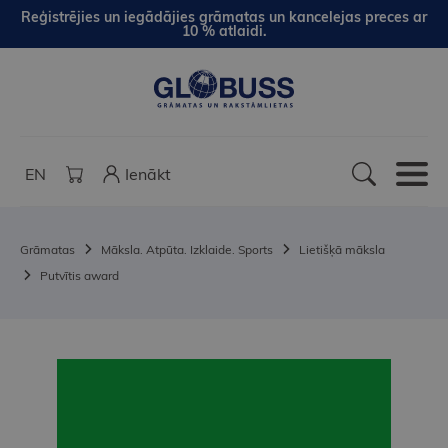
Reģistrējies un iegādājies grāmatas un kancelejas preces ar
10 % atlaidi.
EN
Ienākt
Grāmatas
Māksla. Atpūta. Izklaide. Sports
Lietišķā māksla
Putvītis award