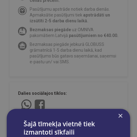
cenas precēm.
Pasūtījumu apstrāde notiek darba dienās.
Apmaksātie pasūtījumi tiek
apstrādāti un
izsūtīti 2-5 darba dienu laikā.
Bezmaksas piegāde
uz OMNIVA
pakomātiem Latvijā
pasūtījumiem no €40.00.
Bezmaksas piegāde jebkurā GLOBUSS
grāmatnīcā 1-5 darba dienu laikā, kad
pasūtījums būs gatavs saņemšanai, saņemsi
e-pastu un/ vai SMS.
Dalies sociālajos tīklos:
×
Šajā tīmekļa vietnē tiek
izmantoti sīkfaili