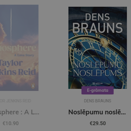
E-grāmata
DENS BRAUNS
Atmosphere : A Love Story by the author of The Seven Husbands of Evelyn Hugo (s)
Noslēpumu noslēpums (e-grāmata)
€29.50