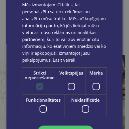
Mēs izmantojam sīkfailus, lai
personalizētu saturu, reklāmas un
analizētu mūsu trafiku. Mēs arī kopīgojam
Līdzīgas preces
informāciju par to, kā jūs lietojat mūsu
vietni ar mūsu reklāmas un analītikas
Ieskaties, varbūt noder
partneriem, kuri to var apvienot ar citu
informāciju, ko esat viņiem sniedzis vai ko
viņi ir apkopojuši, izmantojot jūsu
pakalpojumus.
Lasīt vairāk
Strikti
Veiktspējas
Mērķa
nepieciešamie
Funkcionalitātes
Neklasificētie