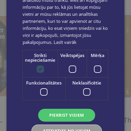
informāciju par to, kā jūs lietojat mūsu
vietni ar mūsu reklāmas un analītikas
partneriem, kuri to var apvienot ar citu
informāciju, ko esat viņiem sniedzis vai ko
viņi ir apkopojuši, izmantojot jūsu
pakalpojumus.
Lasīt vairāk
Strikti
Veiktspējas
Mērķa
nepieciešamie
Funkcionalitātes
Neklasificētie
PIEKRIST VISIEM
HT’S DREAM (level 5)+CD
THE CREEPING MAN (level 5)+CD
ATTEIKTIES NO VISIEM