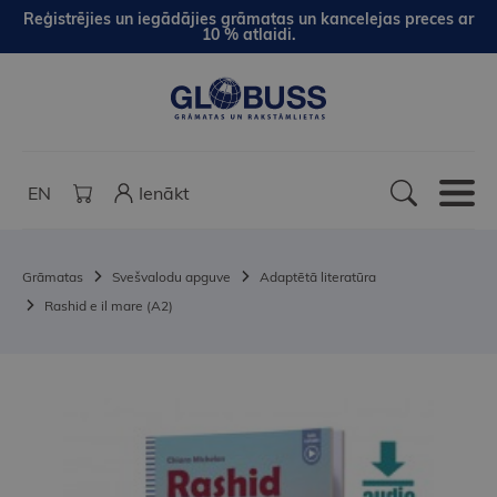
Reģistrējies un iegādājies grāmatas un kancelejas preces ar
10 % atlaidi.
EN
Ienākt
Grāmatas
Svešvalodu apguve
Adaptētā literatūra
Rashid e il mare (A2)