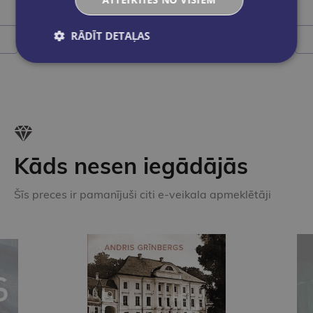
€6.50
RĀDĪT DETAĻAS
Ielikt grozā
Kāds nesen iegādājās
Šīs preces ir pamanījuši citi e-veikala apmeklētāji