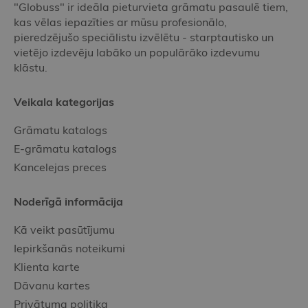
"Globuss" ir ideāla pieturvieta grāmatu pasaulē tiem,
kas vēlas iepazīties ar mūsu profesionālo,
pieredzējušo speciālistu izvēlētu - starptautisko un
vietējo izdevēju labāko un populārāko izdevumu
klāstu.
Veikala kategorijas
Grāmatu katalogs
E-grāmatu katalogs
Kancelejas preces
Noderīgā informācija
Kā veikt pasūtījumu
Iepirkšanās noteikumi
Klienta karte
Dāvanu kartes
Privātuma politika