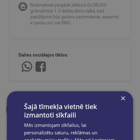
Bezmaksas piegāde jebkurā GLOBUSS
grāmatnīcā 1-5 darba dienu laikā, kad
pasūtījums būs gatavs saņemšanai, saņemsi
e-pastu un/ vai SMS.
Dalies sociālajos tīklos:
×
Šajā tīmekļa vietnē tiek
izmantoti sīkfaili
Līdzīgas preces
Mēs izmantojam sīkfailus, lai
personalizētu saturu, reklāmas un
Ieskaties, varbūt noder
analizētu mūsu trafiku. Mēs arī kopīgojam