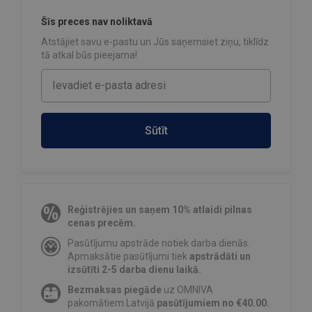
Šīs preces nav noliktavā
Atstājiet savu e-pastu un Jūs saņemsiet ziņu, tiklīdz
tā atkal būs pieejama!
Sūtīt
Reģistrējies un saņem 10% atlaidi pilnas
cenas precēm.
Pasūtījumu apstrāde notiek darba dienās.
Apmaksātie pasūtījumi tiek
apstrādāti un
izsūtīti 2-5 darba dienu laikā.
Bezmaksas piegāde
uz OMNIVA
pakomātiem Latvijā
pasūtījumiem no €40.00.