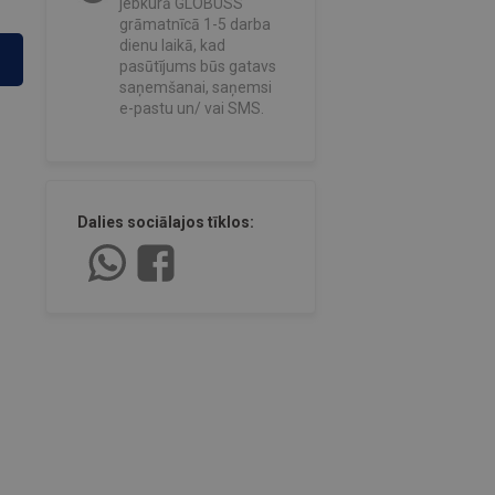
jebkurā GLOBUSS
grāmatnīcā 1-5 darba
dienu laikā, kad
pasūtījums būs gatavs
saņemšanai, saņemsi
e-pastu un/ vai SMS.
Dalies sociālajos tīklos: