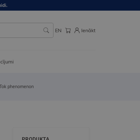
idi.
EN
Ienākt
cījumi
ikTok phenomenon
PRODUKTA