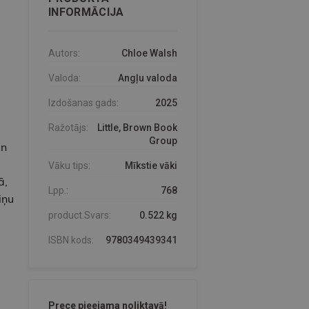
INFORMĀCIJA
Autors:
Chloe Walsh
Valoda:
Angļu valoda
Izdošanas gads:
2025
Ražotājs:
Little, Brown Book
Group
un
Vāku tips:
Mīkstie vāki
ā,
Lpp.:
768
iņu
product.Svars:
0.522 kg
ISBN kods:
9780349439341
.
Prece pieejama noliktavā!