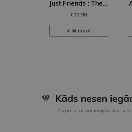
Just Friends : The must-read emotional and enthralling second chance romance from a TikTok star
€11.90
Ielikt grozā
Kāds nesen iegā
Šīs preces ir pamanījuši citi e-vei