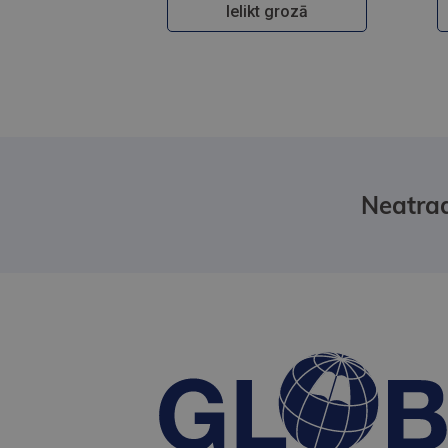
Ielikt grozā
Neatrad