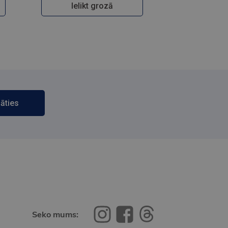
Ielikt grozā
āties
Seko mums: