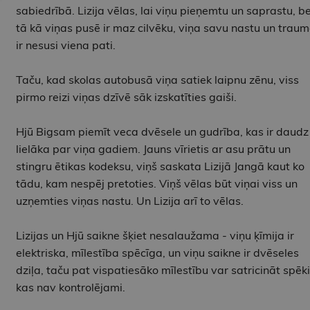
sabiedrībā. Lizija vēlas, lai viņu pieņemtu un saprastu, be
tā kā viņas pusē ir maz cilvēku, viņa savu nastu un trau
ir nesusi viena pati.
Taču, kad skolas autobusā viņa satiek laipnu zēnu, viss
pirmo reizi viņas dzīvē sāk izskatīties gaiši.
Hjū Bigsam piemīt veca dvēsele un gudrība, kas ir daudz
lielāka par viņa gadiem. Jauns vīrietis ar asu prātu un
stingru ētikas kodeksu, viņš saskata Lizijā Jangā kaut ko
tādu, kam nespēj pretoties. Viņš vēlas būt viņai viss un
uzņemties viņas nastu. Un Lizija arī to vēlas.
Lizijas un Hjū saikne šķiet nesalaužama - viņu ķīmija ir
elektriska, mīlestība spēcīga, un viņu saikne ir dvēseles
dziļa, taču pat vispatiesāko mīlestību var satricināt spēki
kas nav kontrolējami.