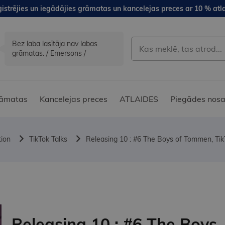
istrējies un iegādājies grāmatas un kancelejas preces ar 10 % atla
Bez laba lasītāja nav labas
grāmatas. / Emersons /
āmatas
Kancelejas preces
ATLAIDES
Piegādes nosa
tion
TikTok Talks
Releasing 10 : #6 The Boys of Tommen, T
Releasing 10 : #6 The Boys