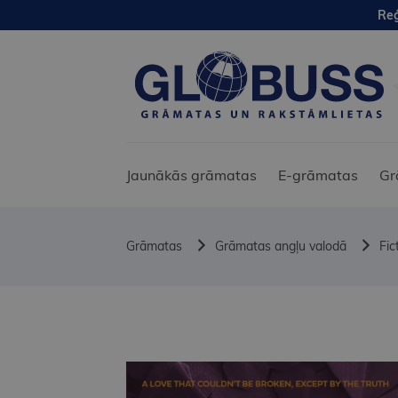
Reģ
Jaunākās grāmatas
E-grāmatas
Gr
Grāmatas
Grāmatas angļu valodā
Fic