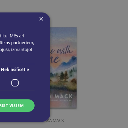
×
fiku. Mēs arī
ītikas partneriem,
pojuši, izmantojot
Neklasificētie
RIST VISIEM
BECKA MACK