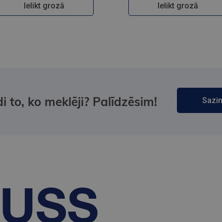
Ielikt grozā
Ielikt grozā
i to, ko meklēji? Palīdzēsim!
Sazin