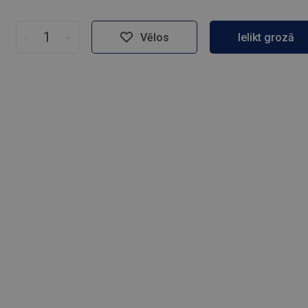
-
+
Vēlos
Ielikt grozā