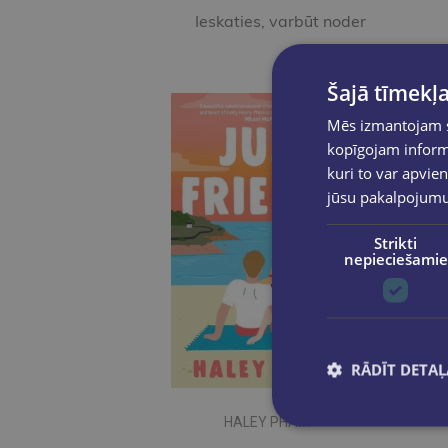
Ieskaties, varbūt noder
Šajā tīmekļa
Mēs izmantojam sī
kopīgojam informā
kuri to var apvien
jūsu pakalpojum
Strikti
nepieciešamie
RĀDĪT DETAĻ
HALEY PHAM