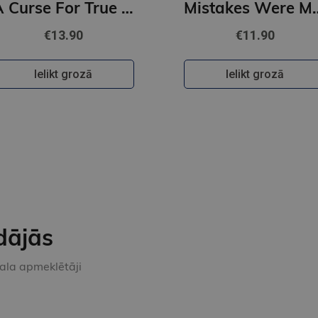
A Curse For True Love : #3 Once Upon a Broken Heart series (s, new cover)
Mistakes Were Made : #2 Story Lake
€13.90
€11.90
Ielikt grozā
Ielikt grozā
dājās
kala apmeklētāji