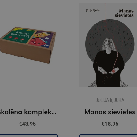
JŪLIJA IĻJUHA
Skolēna komplekts, 34 priekšmeti
Manas sievietes
€43.95
€18.95