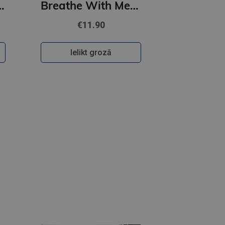
 : A spicy, hilarious small-town romance
Breathe With Me : #5 Playing for Keeps series
€11.90
Ielikt grozā