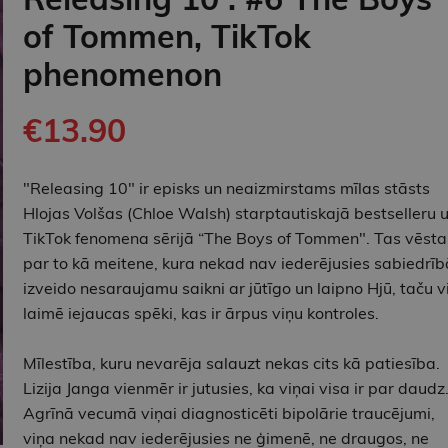
of Tommen, TikTok
phenomenon
€13.90
"Releasing 10" ir episks un neaizmirstams mīlas stāsts
Hlojas Volšas (Chloe Walsh) starptautiskajā bestselleru 
TikTok fenomena sērijā “The Boys of Tommen". Tas vēsta
par to kā meitene, kura nekad nav iederējusies sabiedrīb
izveido nesaraujamu saikni ar jūtīgo un laipno Hjū, taču v
laimē iejaucas spēki, kas ir ārpus viņu kontroles.
Mīlestība, kuru nevarēja salauzt nekas cits kā patiesība.
Lizija Janga vienmēr ir jutusies, ka viņai visa ir par daudz
Agrīnā vecumā viņai diagnosticēti bipolārie traucējumi,
viņa nekad nav iederējusies ne ģimenē, ne draugos, ne