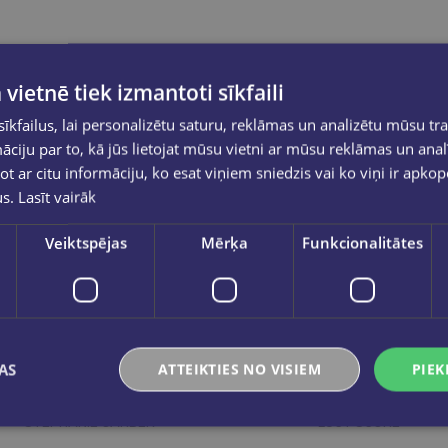
 vietnē tiek izmantoti sīkfaili
kfailus, lai personalizētu saturu, reklāmas un analizētu mūsu tra
ciju par to, kā jūs lietojat mūsu vietni ar mūsu reklāmas un anal
ot ar citu informāciju, ko esat viņiem sniedzis vai ko viņi ir apko
us.
Lasīt vairāk
Veiktspējas
Mērķa
Funkcionalitātes
AS
ATTEIKTIES NO VISIEM
PIEK
STEPHANIE GARBER
LUCY SCORE