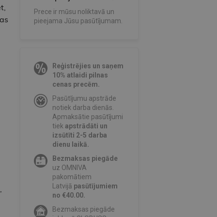
t,
Prece ir mūsu noliktavā un
mas
pieejama Jūsu pasūtījumam.
Reģistrējies un saņem
10% atlaidi pilnas
cenas precēm.
Pasūtījumu apstrāde
notiek darba dienās.
Apmaksātie pasūtījumi
tiek
apstrādāti un
izsūtīti 2-5 darba
dienu laikā.
Bezmaksas piegāde
uz OMNIVA
pakomātiem
Latvijā
pasūtījumiem
,
no €40.00.
Bezmaksas piegāde