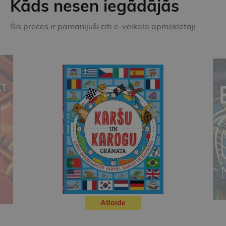
Kāds nesen iegādājās
Šīs preces ir pamanījuši citi e-veikala apmeklētāji
DENS BRAUNS