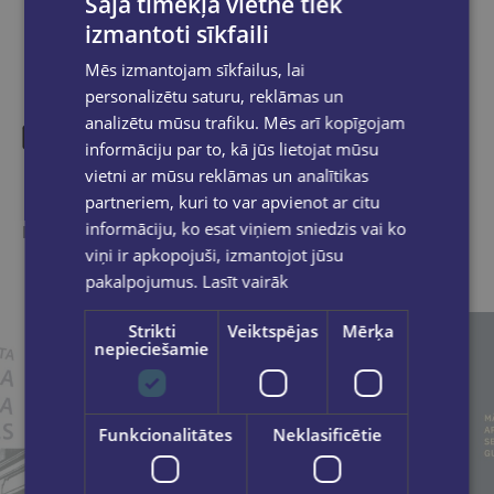
Šajā tīmekļa vietnē tiek
izmantoti sīkfaili
Mēs izmantojam sīkfailus, lai
personalizētu saturu, reklāmas un
analizētu mūsu trafiku. Mēs arī kopīgojam
informāciju par to, kā jūs lietojat mūsu
vietni ar mūsu reklāmas un analītikas
Līdzīgas preces
partneriem, kuri to var apvienot ar citu
informāciju, ko esat viņiem sniedzis vai ko
Ieskaties, varbūt noder
viņi ir apkopojuši, izmantojot jūsu
pakalpojumus.
Lasīt vairāk
Strikti
Veiktspējas
Mērķa
nepieciešamie
Funkcionalitātes
Neklasificētie