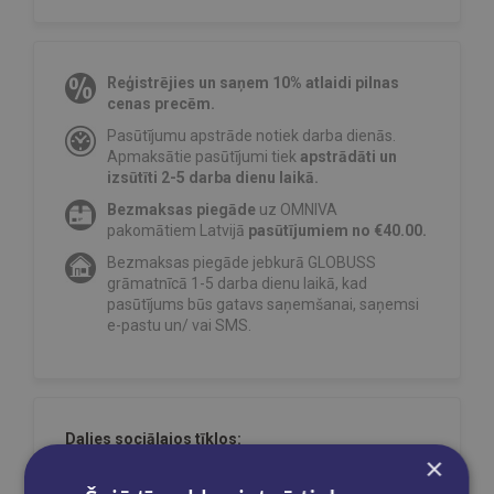
Reģistrējies un saņem 10% atlaidi pilnas
cenas precēm.
Pasūtījumu apstrāde notiek darba dienās.
Apmaksātie pasūtījumi tiek
apstrādāti un
izsūtīti 2-5 darba dienu laikā.
Bezmaksas piegāde
uz OMNIVA
pakomātiem Latvijā
pasūtījumiem no €40.00.
Bezmaksas piegāde jebkurā GLOBUSS
grāmatnīcā 1-5 darba dienu laikā, kad
pasūtījums būs gatavs saņemšanai, saņemsi
e-pastu un/ vai SMS.
Dalies sociālajos tīklos:
×