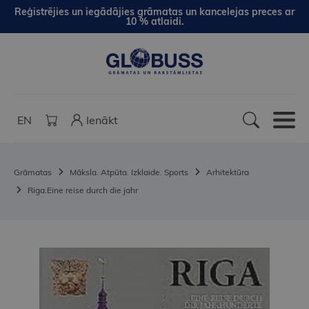
Reģistrējies un iegādājies grāmatas un kancelejas preces ar
10 % atlaidi.
EN
Ienākt
Grāmatas
Māksla. Atpūta. Izklaide. Sports
Arhitektūra
Riga.Eine reise durch die jahr