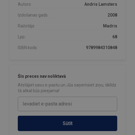
Autors:
Andris Lamsters
Izdošanas gads:
2008
Ražotājs:
Madris
Lpp.:
68
ISBN kods:
9789984310848
Šīs preces nav noliktavā
Atstājiet savu e-pastu un Jūs saņemsiet ziņu, tiklīdz
tā atkal būs pieejama!
Sūtīt