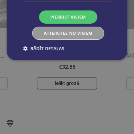
PIEKRIST VISIEM
ATTEIKTIES NO VISIEM
RĀDĪT DETAĻAS
Maigā pilsēta. Plānojuma idejas ērtai dzīvei pilsētā
Māja ar sešiem gulbjiem
€69.00
Ielikt grozā