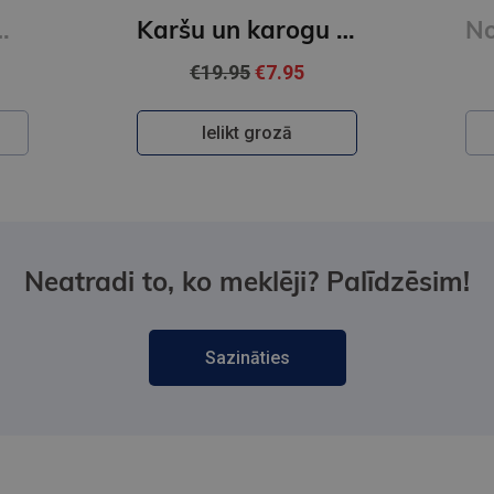
Karšu un karogu grāmata
Noslēpumu noslēpums
€35.95
Ielikt grozā
Neatradi to, ko meklēji? Palīdzēsim!
Sazināties