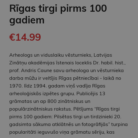
Rīgas tirgi pirms 100
gadiem
€14.99
Arheologs un viduslaiku vēsturnieks, Latvijas
Zinātņu akadēmijas īstenais loceklis Dr. habil. hist.,
prof. Andris Caune savu arheologa un vēsturnieka
darba mūžu ir veltījis Rīgas pētniecībai - laikā no
1970. līdz 1994. gadam viņš vadīja Rīgas
arheoloģiskās izpētes grupu. Publicējis 13
grāmatas un ap 800 zinātniskus un
populārzinātniskus rakstus. Pētījums “Rīgas tirgi
pirms 100 gadiem: Pilsētas tirgi un tirdzinieki 20.
gadsimta sākuma atklātnēs un fotogrāfijās” turpina
popularitāti ieguvušo viņa grāmatu sēriju, kas