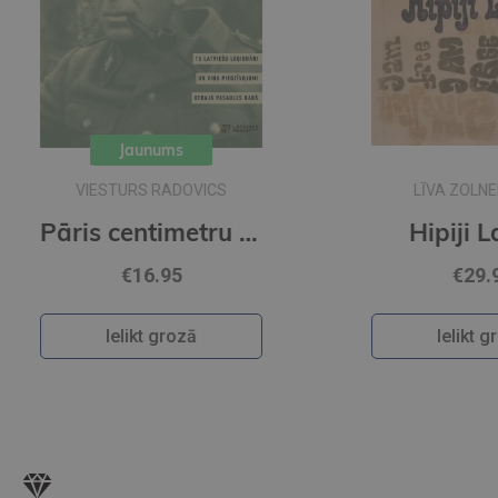
LĪVA ZOLNEROVIČA
Pāris centimetru dzīves
Hipiji Latvijā
€29.95
Ielikt grozā