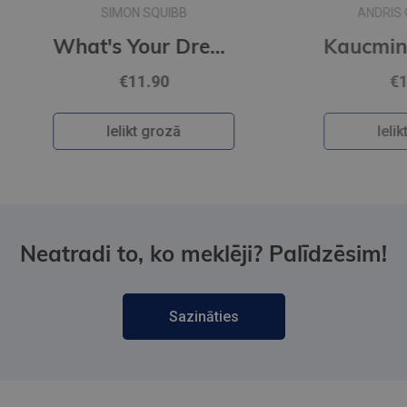
ANDRIS GRĪNBERGS
's Your Dream? : Find Your Passion. Love Your Work. Build a Richer Life.
Kaucmindes pakavs
€12.50
Ielikt grozā
Neatradi to, ko meklēji? Palīdzēsim!
Sazināties