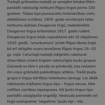
Trešajā grāmatas nodaļā ar senajām fotokartītēm
parādīti raksturīgi notikumi Rīgas tirgos pirms 100
gadiem. Tādas bija jaunuzcelto tirdzniecības vietu
atklāšanas svinības, 1905. gada revolūcijas laika
notikumu iezīmes Daugavas tirgū, nodedzinātā
Daugavas tirgus krāsmatas 1917. gada rudenī,
Daugavas tirgus būdu nojaukšana pēc tā slēgšanas
1930. gadā, “umurkumura” prieki Rīgas ābolu tirgū,
kā arī obligāto svaru ieviešana Rīgas tirgos 19.–20.
gs. mijā. Ceturtajā nodaļā mēģināts raksturot
atsevišķas visiem tirgiem raksturīgās ļaužu grupas.
Galvenā no tām ir pircēji un pārdevēji, kas redzami
itin visos grāmatā publicētajos attēlos. Trešā ļaužu
grupa ir tirgus kārtības noteikumu uzraugi. Lai sīkāk
raksturotu mūžseno tirgus tipu – tirgus sievas, tām
veltītas vairākas lapaspuses. Kā īpašs tirgus tips
parādīts staigājošie tirgotāji. Nedaudz pieminēti arī
tirgū sastopamie “negatīvie” ļaužu tipi – tās