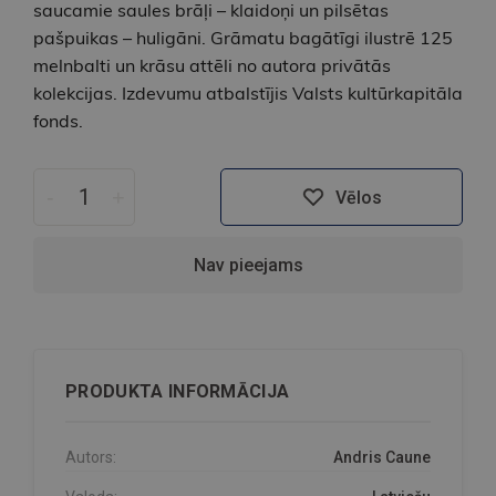
saucamie saules brāļi – klaidoņi un pilsētas
pašpuikas – huligāni. Grāmatu bagātīgi ilustrē 125
melnbalti un krāsu attēli no autora privātās
kolekcijas. Izdevumu atbalstījis Valsts kultūrkapitāla
fonds.
-
+
Vēlos
Nav pieejams
PRODUKTA INFORMĀCIJA
Autors:
Andris Caune