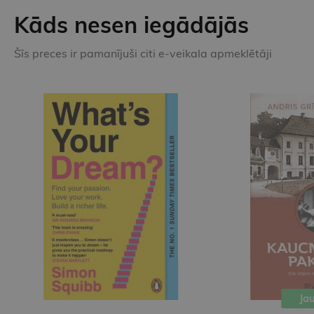
Kāds nesen iegādājās
Šīs preces ir pamanījuši citi e-veikala apmeklētāji
Jaunums