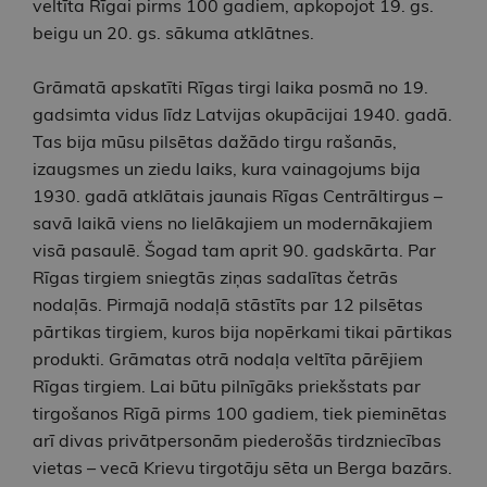
veltīta Rīgai pirms 100 gadiem, apkopojot 19. gs.
beigu un 20. gs. sākuma atklātnes.
Grāmatā apskatīti Rīgas tirgi laika posmā no 19.
gadsimta vidus līdz Latvijas okupācijai 1940. gadā.
Tas bija mūsu pilsētas dažādo tirgu rašanās,
izaugsmes un ziedu laiks, kura vainagojums bija
1930. gadā atklātais jaunais Rīgas Centrāltirgus –
savā laikā viens no lielākajiem un modernākajiem
visā pasaulē. Šogad tam aprit 90. gadskārta. Par
Rīgas tirgiem sniegtās ziņas sadalītas četrās
nodaļās. Pirmajā nodaļā stāstīts par 12 pilsētas
pārtikas tirgiem, kuros bija nopērkami tikai pārtikas
produkti. Grāmatas otrā nodaļa veltīta pārējiem
Rīgas tirgiem. Lai būtu pilnīgāks priekšstats par
tirgošanos Rīgā pirms 100 gadiem, tiek pieminētas
arī divas privātpersonām piederošās tirdzniecības
vietas – vecā Krievu tirgotāju sēta un Berga bazārs.