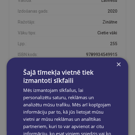
Valoda:
Latviešu
Izdošanas gads:
2020
Ražotājs:
Zinātne
Vāku tips:
Cietie vāki
Lpp.:
255
ISBN kods:
9789934549915
×
Šajā tīmekļa vietnē tiek
izmantoti sīkfaili
Šīs preces nav noliktavā
Mēs izmantojam sīkfailus, lai
Atstājiet savu e-pastu un Jūs saņemsiet ziņu, tiklīdz
personalizētu saturu, reklāmas un
tā atkal būs pieejama!
analizētu mūsu trafiku. Mēs arī kopīgojam
informāciju par to, kā jūs lietojat mūsu
vietni ar mūsu reklāmas un analītikas
partneriem, kuri to var apvienot ar citu
Sūtīt
informāciju, ko esat viņiem sniedzis vai ko