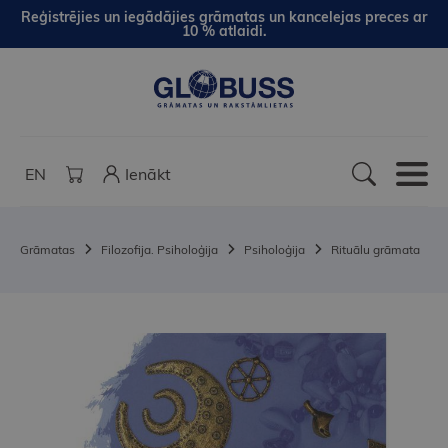
Reģistrējies un iegādājies grāmatas un kancelejas preces ar
10 % atlaidi.
EN
Ienākt
Grāmatas
Filozofija. Psiholoģija
Psiholoģija
Rituālu grāmata