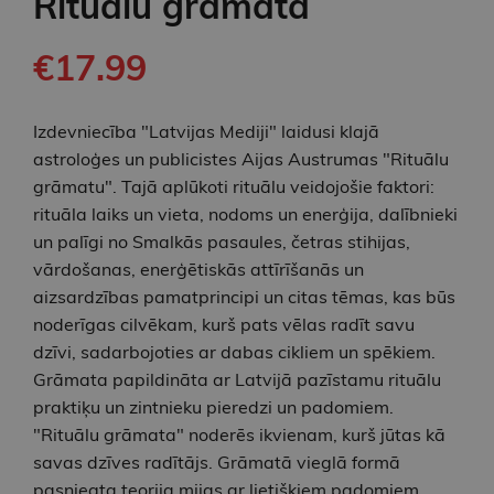
Rituālu grāmata
€17.99
Izdevniecība "Latvijas Mediji" laidusi klajā
astroloģes un publicistes Aijas Austrumas "Rituālu
grāmatu". Tajā aplūkoti rituālu veidojošie faktori:
rituāla laiks un vieta, nodoms un enerģija, dalībnieki
un palīgi no Smalkās pasaules, četras stihijas,
vārdošanas, enerģētiskās attīrīšanās un
aizsardzības pamatprincipi un citas tēmas, kas būs
noderīgas cilvēkam, kurš pats vēlas radīt savu
dzīvi, sadarbojoties ar dabas cikliem un spēkiem.
Grāmata papildināta ar Latvijā pazīstamu rituālu
praktiķu un zintnieku pieredzi un padomiem.
"Rituālu grāmata" noderēs ikvienam, kurš jūtas kā
savas dzīves radītājs. Grāmatā vieglā formā
pasniegta teorija mijas ar lietišķiem padomiem,