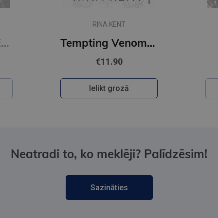
RINA KENT
Restitution : #3 Edge of Darkness series : delux paperback featuring exclusive character artwork
Tempting Venom : #3 The Vipers series
€11.90
Ielikt grozā
Neatradi to, ko meklēji? Palīdzēsim!
Sazināties