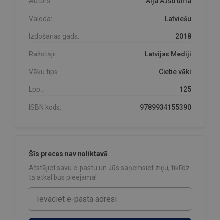
Autors:
Aija Austruma
Valoda:
Latviešu
Izdošanas gads:
2018
Ražotājs:
Latvijas Mediji
Vāku tips:
Cietie vāki
Lpp.:
125
ISBN kods:
9789934155390
Šīs preces nav noliktavā
Atstājiet savu e-pastu un Jūs saņemsiet ziņu, tiklīdz
tā atkal būs pieejama!