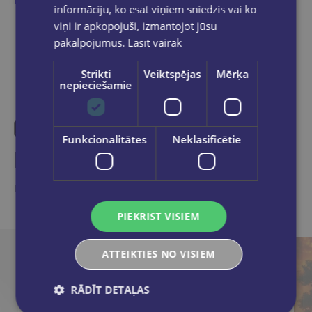
Dalies sociālajos tīklos:
informāciju, ko esat viņiem sniedzis vai ko
viņi ir apkopojuši, izmantojot jūsu
pakalpojumus.
Lasīt vairāk
Strikti
Veiktspējas
Mērķa
nepieciešamie
Funkcionalitātes
Neklasificētie
Līdzīgas preces
Ieskaties, varbūt noder
PIEKRIST VISIEM
ATTEIKTIES NO VISIEM
RĀDĪT DETAĻAS