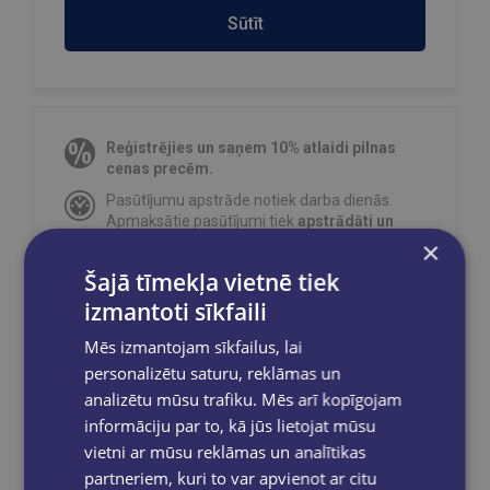
Sūtīt
Reģistrējies un saņem 10% atlaidi pilnas
cenas precēm.
Pasūtījumu apstrāde notiek darba dienās.
Apmaksātie pasūtījumi tiek
apstrādāti un
izsūtīti 2-5 darba dienu laikā.
×
Bezmaksas piegāde
uz OMNIVA
Šajā tīmekļa vietnē tiek
pakomātiem Latvijā
pasūtījumiem no €40.00.
izmantoti sīkfaili
Bezmaksas piegāde jebkurā GLOBUSS
Mēs izmantojam sīkfailus, lai
grāmatnīcā 1-5 darba dienu laikā, kad
pasūtījums būs gatavs saņemšanai, saņemsi
personalizētu saturu, reklāmas un
e-pastu un/ vai SMS.
analizētu mūsu trafiku. Mēs arī kopīgojam
informāciju par to, kā jūs lietojat mūsu
vietni ar mūsu reklāmas un analītikas
partneriem, kuri to var apvienot ar citu