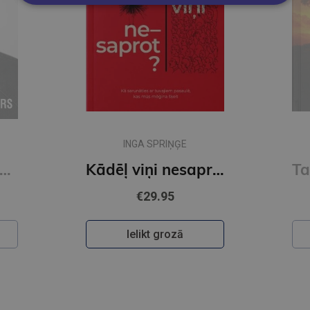
INGA SPRIŅĢE
si noderīgs. 7 padomi dzīvei
Kādēļ viņi nesaprot?
€29.95
Ielikt grozā