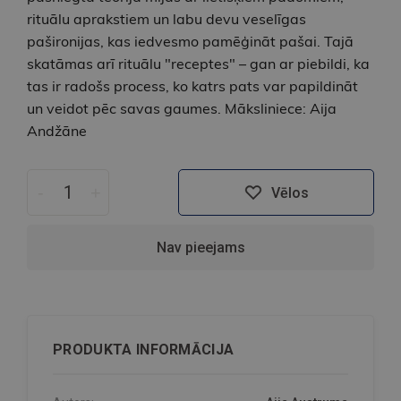
rituālu aprakstiem un labu devu veselīgas
pašironijas, kas iedvesmo pamēģināt pašai. Tajā
skatāmas arī rituālu "receptes" – gan ar piebildi, ka
tas ir radošs process, ko katrs pats var papildināt
un veidot pēc savas gaumes. Māksliniece: Aija
Andžāne
-
+
Vēlos
Nav pieejams
PRODUKTA INFORMĀCIJA