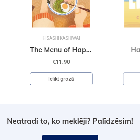
CHLOE LIESE
The Menu of Happiness
Happy Ending
€10.90
Ielikt grozā
Neatradi to, ko meklēji? Palīdzēsim!