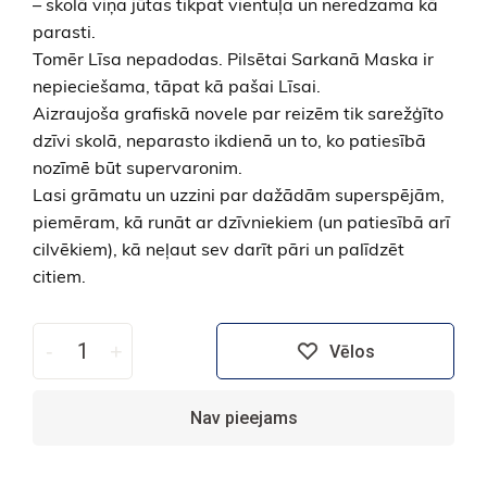
– skolā viņa jūtas tikpat vientuļa un neredzama kā
parasti.
Tomēr Līsa nepadodas. Pilsētai Sarkanā Maska ir
nepieciešama, tāpat kā pašai Līsai.
Aizraujoša grafiskā novele par reizēm tik sarežģīto
dzīvi skolā, neparasto ikdienā un to, ko patiesībā
nozīmē būt supervaronim.
Lasi grāmatu un uzzini par dažādām superspējām,
piemēram, kā runāt ar dzīvniekiem (un patiesībā arī
cilvēkiem), kā neļaut sev darīt pāri un palīdzēt
citiem.
-
+
Vēlos
Nav pieejams