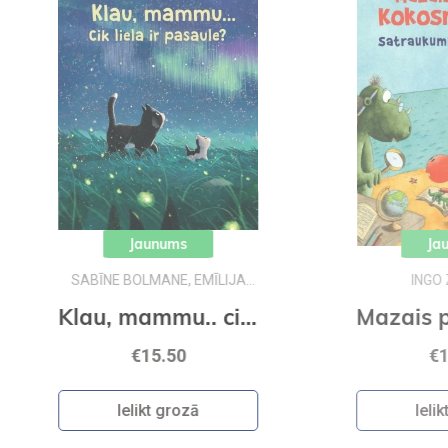
Jaunums
JA
INGO ZĪGNERS
Klau, mammu.. ciik liela ir pasaule?
Mazais pūķis Kokosrieksts satraukumi Pūķu skolā
€10.95
Ielikt grozā