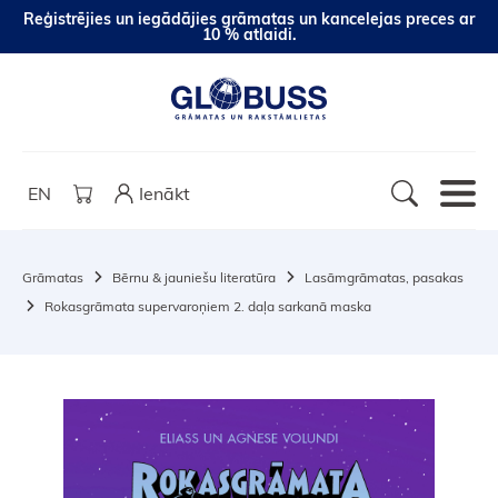
Reģistrējies un iegādājies grāmatas un kancelejas preces ar
10 % atlaidi.
EN
Ienākt
Grāmatas
Bērnu & jauniešu literatūra
Lasāmgrāmatas, pasakas
Rokasgrāmata supervaroņiem 2. daļa sarkanā maska