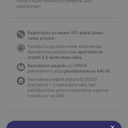
Prece ir mūsu noliktavā un pieejama Jūsu
pasūtījumam.
Reģistrējies un saņem 10% atlaidi pilnas
cenas precēm.
Pasūtījumu apstrāde notiek darba dienās.
Apmaksātie pasūtījumi tiek
apstrādāti un
izsūtīti 2-5 darba dienu laikā.
Bezmaksas piegāde
uz OMNIVA
pakomātiem Latvijā
pasūtījumiem no €40.00.
Bezmaksas piegāde jebkurā GLOBUSS
grāmatnīcā 1-5 darba dienu laikā, kad
pasūtījums būs gatavs saņemšanai, saņemsi
e-pastu un/ vai SMS.
×
Dalies sociālajos tīklos: