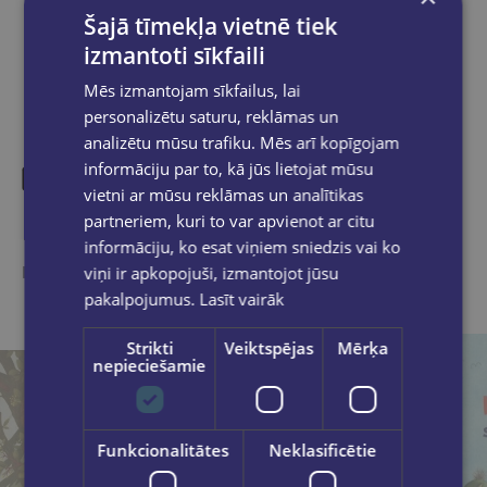
Šajā tīmekļa vietnē tiek
izmantoti sīkfaili
Mēs izmantojam sīkfailus, lai
personalizētu saturu, reklāmas un
analizētu mūsu trafiku. Mēs arī kopīgojam
informāciju par to, kā jūs lietojat mūsu
vietni ar mūsu reklāmas un analītikas
Līdzīgas preces
partneriem, kuri to var apvienot ar citu
informāciju, ko esat viņiem sniedzis vai ko
Ieskaties, varbūt noder
viņi ir apkopojuši, izmantojot jūsu
pakalpojumus.
Lasīt vairāk
Strikti
Veiktspējas
Mērķa
nepieciešamie
Funkcionalitātes
Neklasificētie