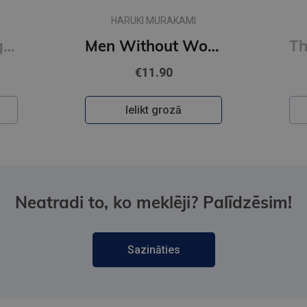
HARUKI MURAKAMI
First Person Singular : mind-bending new collection of short stories
Men Without Women
€11.90
Ielikt grozā
Neatradi to, ko meklēji? Palīdzēsim!
Sazināties