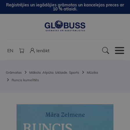
Reģistrējies un iegādājies grāmatas un kancelejas preces ar
10 % atlaidi.
EN
Ienākt
Grāmatas
Māksla. Atpūta. Izklaide. Sports
Mūzika
Runcis kumelītēs