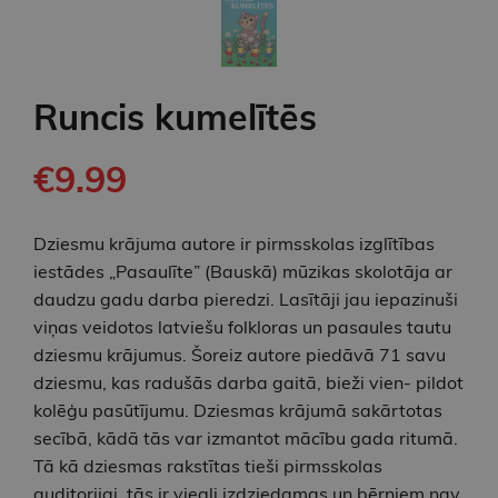
Runcis kumelītēs
€9.99
Dziesmu krājuma autore ir pirmsskolas izglītības
iestādes „Pasaulīte” (Bauskā) mūzikas skolotāja ar
daudzu gadu darba pieredzi. Lasītāji jau iepazinuši
viņas veidotos latviešu folkloras un pasaules tautu
dziesmu krājumus. Šoreiz autore piedāvā 71 savu
dziesmu, kas radušās darba gaitā, bieži vien- pildot
kolēģu pasūtījumu. Dziesmas krājumā sakārtotas
secībā, kādā tās var izmantot mācību gada ritumā.
Tā kā dziesmas rakstītas tieši pirmsskolas
auditorijai, tās ir viegli izdziedamas un bērniem nav