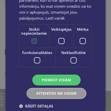
partneriem, kuri to var apvienot ar citu
informāciju, ko esat viņiem sniedzis vai ko
Dalies sociālajos tīklos:
viņi ir apkopojuši, izmantojot jūsu
pakalpojumus.
Lasīt vairāk
Strikti
Veiktspējas
Mērķa
nepieciešamie
Funkcionalitātes
Neklasificētie
Līdzīgas preces
Ieskaties, varbūt noder
PIEKRIST VISIEM
ATTEIKTIES NO VISIEM
RĀDĪT DETAĻAS