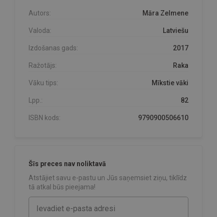
Autors:
Māra Zelmene
Valoda:
Latviešu
Izdošanas gads:
2017
Ražotājs:
Raka
Vāku tips:
Mīkstie vāki
Lpp.:
82
ISBN kods:
9790900506610
Šīs preces nav noliktavā
Atstājiet savu e-pastu un Jūs saņemsiet ziņu, tiklīdz
tā atkal būs pieejama!