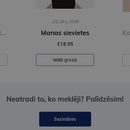
Jaunums
ANDRIS GRĪNBERGS
s
Kaucmindes pakavs
€12.50
Ielikt grozā
Neatradi to, ko meklēji? Palīdzēsim!
Sazināties