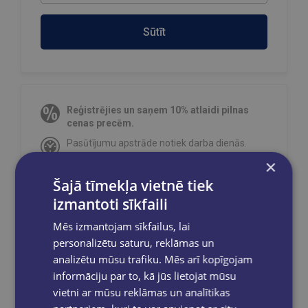
Sūtīt
Reģistrējies un saņem 10% atlaidi pilnas
cenas precēm.
Pasūtījumu apstrāde notiek darba dienās.
Apmaksātie pasūtījumi tiek
apstrādāti un
×
izsūtīti 2-5 darba dienu laikā.
Šajā tīmekļa vietnē tiek
Bezmaksas piegāde
uz OMNIVA
izmantoti sīkfaili
pakomātiem Latvijā
pasūtījumiem no €40.00.
Bezmaksas piegāde jebkurā GLOBUSS
Mēs izmantojam sīkfailus, lai
grāmatnīcā 1-5 darba dienu laikā, kad
personalizētu saturu, reklāmas un
pasūtījums būs gatavs saņemšanai, saņemsi
analizētu mūsu trafiku. Mēs arī kopīgojam
e-pastu un/ vai SMS.
informāciju par to, kā jūs lietojat mūsu
vietni ar mūsu reklāmas un analītikas