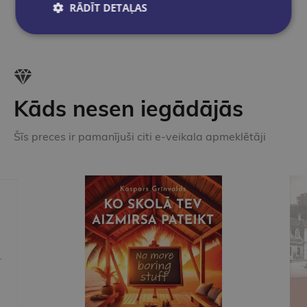
RĀDĪT DETAĻAS
Kāds nesen iegādājās
Šīs preces ir pamanījuši citi e-veikala apmeklētāji