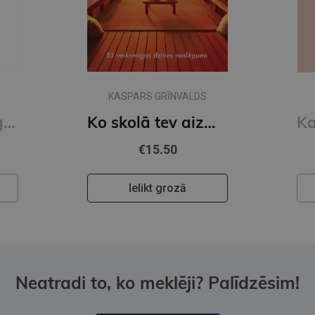
KASPARS GRĪNVALDS
Naudas psiholoģija
Ko skolā tev aizmirsa pateikt
€15.50
Ielikt grozā
Neatradi to, ko meklēji? Palīdzēsim!