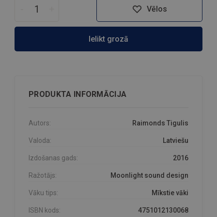
-
+
Vēlos
Ielikt grozā
PRODUKTA INFORMĀCIJA
Autors:
Raimonds Tigulis
Valoda:
Latviešu
Izdošanas gads:
2016
Ražotājs:
Moonlight sound design
Vāku tips:
Mīkstie vāki
ISBN kods:
4751012130068