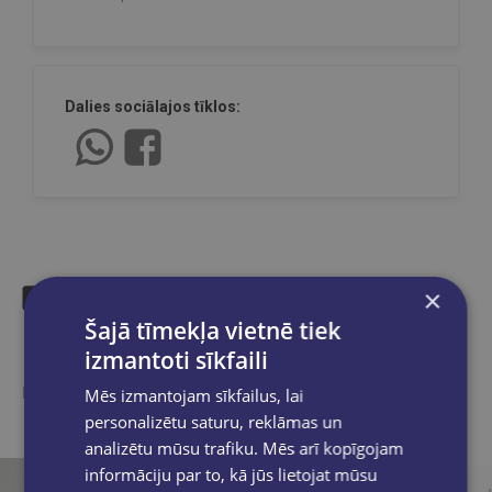
Dalies sociālajos tīklos:
×
Šajā tīmekļa vietnē tiek
Līdzīgas preces
izmantoti sīkfaili
Ieskaties, varbūt noder
Mēs izmantojam sīkfailus, lai
personalizētu saturu, reklāmas un
analizētu mūsu trafiku. Mēs arī kopīgojam
informāciju par to, kā jūs lietojat mūsu