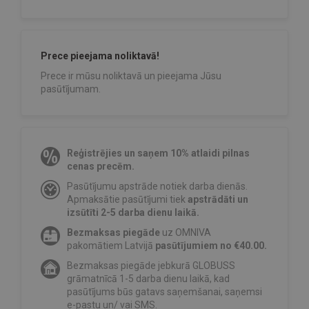
Prece pieejama noliktavā!
Prece ir mūsu noliktavā un pieejama Jūsu
pasūtījumam.
Reģistrējies un saņem 10% atlaidi pilnas
cenas precēm.
Pasūtījumu apstrāde notiek darba dienās.
Apmaksātie pasūtījumi tiek
apstrādāti un
izsūtīti 2-5 darba dienu laikā.
Bezmaksas piegāde
uz OMNIVA
pakomātiem Latvijā
pasūtījumiem no €40.00.
Bezmaksas piegāde jebkurā GLOBUSS
grāmatnīcā 1-5 darba dienu laikā, kad
pasūtījums būs gatavs saņemšanai, saņemsi
e-pastu un/ vai SMS.