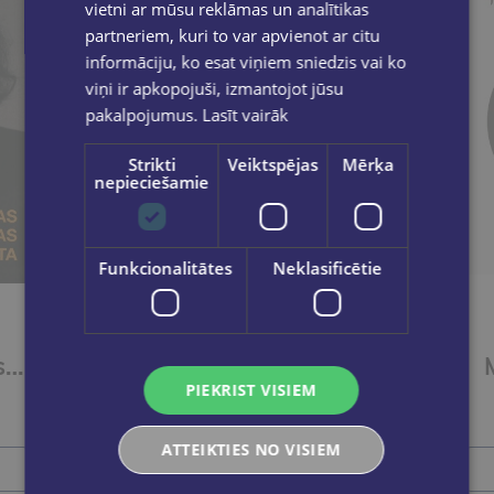
vietni ar mūsu reklāmas un analītikas
partneriem, kuri to var apvienot ar citu
informāciju, ko esat viņiem sniedzis vai ko
viņi ir apkopojuši, izmantojot jūsu
pakalpojumus.
Lasīt vairāk
Strikti
Veiktspējas
Mērķa
nepieciešamie
Funkcionalitātes
Neklasificētie
Franas Lībovicas lasāmgrāmata
Stāsti vieglajā valodā 3. grāmata
PIEKRIST VISIEM
€18.95
ATTEIKTIES NO VISIEM
Ielikt grozā