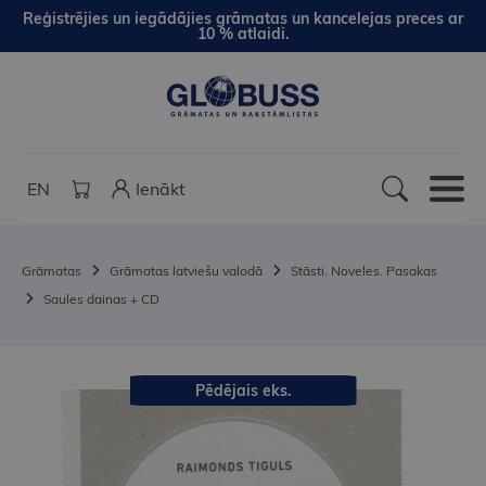
Reģistrējies un iegādājies grāmatas un kancelejas preces ar
10 % atlaidi.
EN
Ienākt
Grāmatas
Grāmatas latviešu valodā
Stāsti. Noveles. Pasakas
Saules dainas + CD
Pēdējais eks.