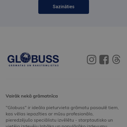
Sazināties
Vairāk nekā grāmatnīca
"Globuss" ir ideāla pieturvieta grāmatu pasaulē tiem,
kas vēlas iepazīties ar mūsu profesionālo,
pieredzējušo speciālistu izvēlētu - starptautisko un
vietējo izdevēju labāko un populārāko izdevumu