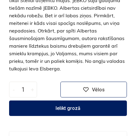
tikai Stellai atņemtu mājas. JEBKO šajā gadījumā
tiešām nozīmē JEBKO. Albertas cietsirdībai nav
nekādu robežu. Bet ir arī labas ziņas. Pirmkārt,
meitenei ir kāds visai spocīgs noslēpums, un viņa
nepadosies. Otrkārt, par spīti Albertas
šausminošajam šausmīgumam, autora rakstīšanas
maniere līdztekus baismu drebuļiem garantē arī
smieklu krampjus, jo Valjamss, mums visiem par
prieku, tomēr ir un paliek komiķis. No angļu valodas
tulkojusi Ieva Elsberga.
-
+
Vēlos
Ielikt grozā