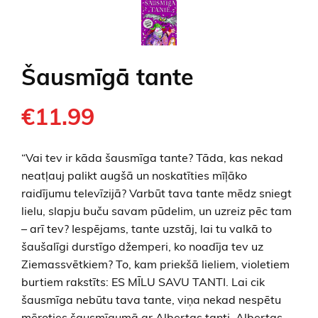
Šausmīgā tante
€11.99
“Vai tev ir kāda šausmīga tante? Tāda, kas nekad
neatļauj palikt augšā un noskatīties mīļāko
raidījumu televīzijā? Varbūt tava tante mēdz sniegt
lielu, slapju buču savam pūdelim, un uzreiz pēc tam
– arī tev? Iespējams, tante uzstāj, lai tu valkā to
šaušalīgi durstīgo džemperi, ko noadīja tev uz
Ziemassvētkiem? To, kam priekšā lieliem, violetiem
burtiem rakstīts: ES MĪLU SAVU TANTI. Lai cik
šausmīga nebūtu tava tante, viņa nekad nespētu
mēroties šausmīgumā ar Albertas tanti. Albertas