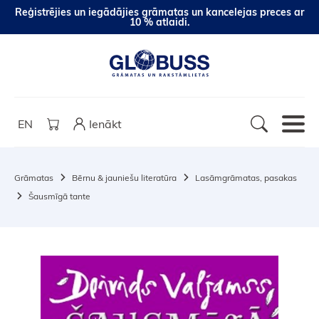
Reģistrējies un iegādājies grāmatas un kancelejas preces ar
10 % atlaidi.
EN
Ienākt
Grāmatas
Bērnu & jauniešu literatūra
Lasāmgrāmatas, pasakas
Šausmīgā tante