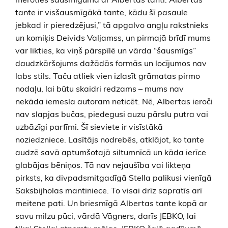
tante ir visšausmīgākā tante, kādu šī pasaule
jebkad ir pieredzējusi,” tā apgalvo angļu rakstnieks
un komiķis Deivids Valjamss, un pirmajā brīdī mums
var likties, ka viņš pārspīlē un vārda “šausmīgs”
daudzkāršojums dažādās formās un locījumos nav
labs stils. Taču atliek vien izlasīt grāmatas pirmo
nodaļu, lai būtu skaidri redzams – mums nav
nekāda iemesla autoram neticēt. Nē, Albertas ieroči
nav slapjas bučas, piedegusi auzu pārslu putra vai
uzbāzīgi parfīmi. Šī sieviete ir visīstākā
noziedzniece. Lasītājs nodrebēs, atklājot, ko tante
audzē savā aptumšotajā siltumnīcā un kāda ierīce
glabājas bēniņos. Tā nav nejaušība vai likteņa
pirksts, ka divpadsmitgadīgā Stella palikusi vienīgā
Saksbijholas mantiniece. To visai drīz sapratīs arī
meitene pati. Un briesmīgā Albertas tante kopā ar
savu milzu pūci, vārdā Vāgners, darīs JEBKO, lai