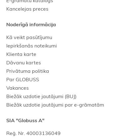
E-grāmatu katalogs
Kancelejas preces
Noderīgā informācija
Kā veikt pasūtījumu
Iepirkšanās noteikumi
Klienta karte
Dāvanu kartes
Privātuma politika
Par GLOBUSS
Vakances
Biežāk uzdotie jautājumi (BUJ)
Biežāk uzdotie jautājumi par e-grāmatām
SIA "Globuss A"
Reģ. Nr. 40003136049