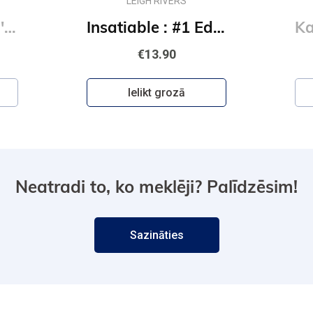
LEIGH RIVERS
Kill Switch: Devil's Night #3
Insatiable : #1 Edge of Darkness series : delux paperback featuring exclusive character artwork
€13.90
Ielikt grozā
Neatradi to, ko meklēji? Palīdzēsim!
Sazināties