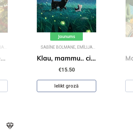
Jaunums
JA
SABĪNE BOLMANE, EMĪLIJA
DŽUBAKA
Klau, tēti.. vai desmit ir daudz?
Klau, mammu.. ciik liela ir pasaule?
€15.50
Ielikt grozā