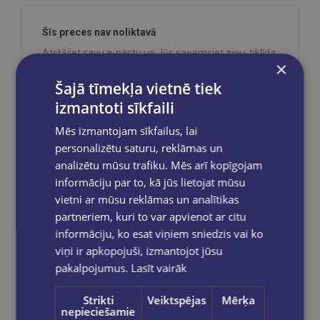
Šīs preces nav noliktavā
Atstājiet savu e-pastu un Jūs saņemsiet ziņu, tiklīdz
×
tā atkal būs pieejama!
Šajā tīmekļa vietnē tiek
izmantoti sīkfaili
Mēs izmantojam sīkfailus, lai
Sūtīt
personalizētu saturu, reklāmas un
analizētu mūsu trafiku. Mēs arī kopīgojam
informāciju par to, kā jūs lietojat mūsu
vietni ar mūsu reklāmas un analītikas
partneriem, kuri to var apvienot ar citu
Reģistrējies un saņem 10% atlaidi pilnas
informāciju, ko esat viņiem sniedzis vai ko
cenas precēm.
viņi ir apkopojuši, izmantojot jūsu
Pasūtījumu apstrāde notiek darba dienās.
pakalpojumus.
Lasīt vairāk
Apmaksātie pasūtījumi tiek
apstrādāti un
izsūtīti 2-5 darba dienu laikā.
Strikti
Veiktspējas
Mērķa
Bezmaksas piegāde
uz OMNIVA
nepieciešamie