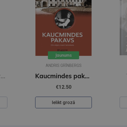
ALEKSANDRS DIMĀ
Kaucmindes pakavs
Trīs musketieri
€29.00
Ielikt grozā