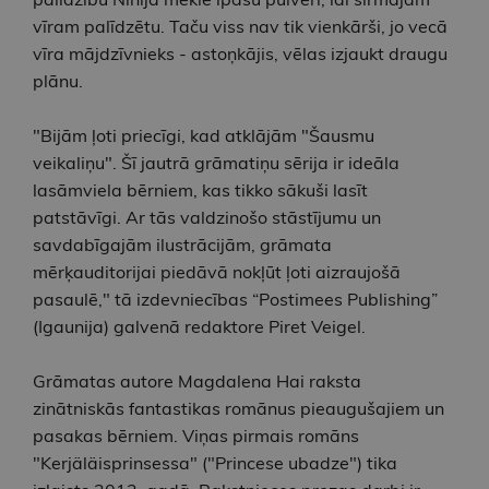
vīram palīdzētu. Taču viss nav tik vienkārši, jo vecā
vīra mājdzīvnieks - astoņkājis, vēlas izjaukt draugu
plānu.
"Bijām ļoti priecīgi, kad atklājām "Šausmu
veikaliņu". Šī jautrā grāmatiņu sērija ir ideāla
lasāmviela bērniem, kas tikko sākuši lasīt
patstāvīgi. Ar tās valdzinošo stāstījumu un
savdabīgajām ilustrācijām, grāmata
mērķauditorijai piedāvā nokļūt ļoti aizraujošā
pasaulē," tā izdevniecības “Postimees Publishing”
(Igaunija) galvenā redaktore Piret Veigel.
Grāmatas autore Magdalena Hai raksta
zinātniskās fantastikas romānus pieaugušajiem un
pasakas bērniem. Viņas pirmais romāns
"Kerjäläisprinsessa" ("Princese ubadze") tika