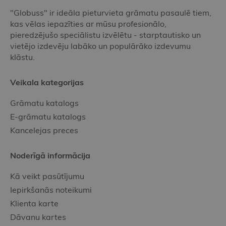
"Globuss" ir ideāla pieturvieta grāmatu pasaulē tiem,
kas vēlas iepazīties ar mūsu profesionālo,
pieredzējušo speciālistu izvēlētu - starptautisko un
vietējo izdevēju labāko un populārāko izdevumu
klāstu.
Veikala kategorijas
Grāmatu katalogs
E-grāmatu katalogs
Kancelejas preces
Noderīgā informācija
Kā veikt pasūtījumu
Iepirkšanās noteikumi
Klienta karte
Dāvanu kartes