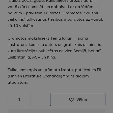
izlaists 2012. gadā. Rakstnieces prozas darbi ir
vairākkārt nominēti un apbalvoti ar dažādām
balvām – pavisam 16 reizes. Grāmatas “Šausmu
veikaliņš” tulkošanas tiesības ir pārdotas uz vairāk
kā 10 valstīm.
Grāmatas mākslinieks Tēmu Juhani ir somu
ilustrators, komiksu autors un grafiskais dizaineris,
kura ilustrācijas publicētas ne vien Somijā, bet arī
Lielbritānijā, ASV un Ķīnā.
Tulkojums tapis un grāmata izdota, pateicoties FILI
(Finnish Literature Exchange) finansiālajam
atbalstam.
-
+
Vēlos