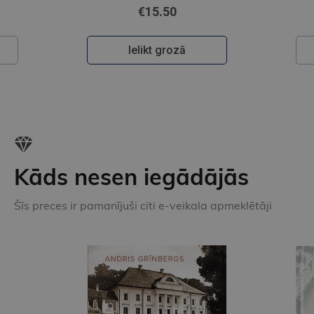
€10.95
Ielikt grozā
Kāds nesen iegādājās
Šīs preces ir pamanījuši citi e-veikala apmeklētāji