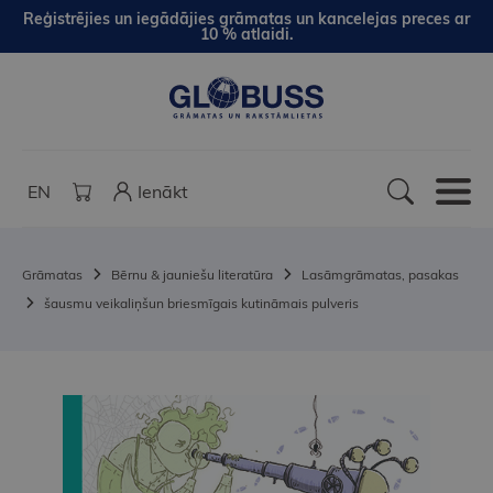
Reģistrējies un iegādājies grāmatas un kancelejas preces ar
10 % atlaidi.
EN
Ienākt
Grāmatas
Bērnu & jauniešu literatūra
Lasāmgrāmatas, pasakas
šausmu veikaliņšun briesmīgais kutināmais pulveris