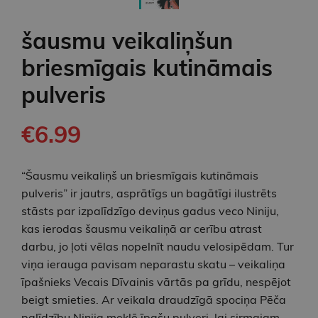
šausmu veikaliņšun
briesmīgais kutināmais
pulveris
€6.99
“Šausmu veikaliņš un briesmīgais kutināmais
pulveris” ir jautrs, asprātīgs un bagātīgi ilustrēts
stāsts par izpalīdzīgo deviņus gadus veco Niniju,
kas ierodas šausmu veikaliņā ar cerību atrast
darbu, jo ļoti vēlas nopelnīt naudu velosipēdam. Tur
viņa ierauga pavisam neparastu skatu – veikaliņa
īpašnieks Vecais Dīvainis vārtās pa grīdu, nespējot
beigt smieties. Ar veikala draudzīgā spociņa Pēča
palīdzību Ninija meklē īpašu pulveri, lai sirmajam