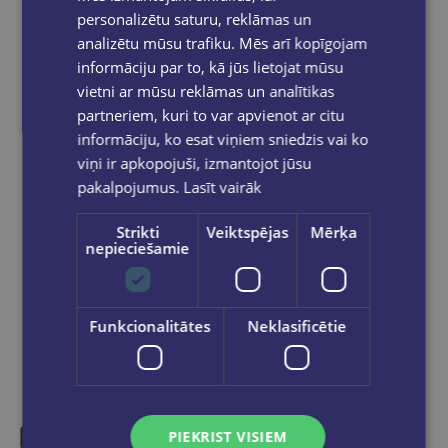
Apmaksātie pasūtījumi tiek
apstrādāti un
personalizētu saturu, reklāmas un
izsūtīti 2-5 darba dienu laikā.
analizētu mūsu trafiku. Mēs arī kopīgojam
Bezmaksas piegāde
uz OMNIVA
informāciju par to, kā jūs lietojat mūsu
pakomātiem Latvijā
pasūtījumiem no €40.00.
vietni ar mūsu reklāmas un analītikas
Bezmaksas piegāde jebkurā GLOBUSS
partneriem, kuri to var apvienot ar citu
grāmatnīcā 1-5 darba dienu laikā, kad
informāciju, ko esat viņiem sniedzis vai ko
pasūtījums būs gatavs saņemšanai, saņemsi
e-pastu un/ vai SMS.
viņi ir apkopojuši, izmantojot jūsu
pakalpojumus.
Lasīt vairāk
Strikti
Veiktspējas
Mērķa
nepieciešamie
Dalies sociālajos tīklos:
Funkcionalitātes
Neklasificētie
PIEKRIST VISIEM