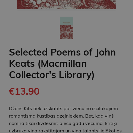
Selected Poems of John
Keats (Macmillan
Collector's Library)
€13.90
Džons Kīts tiek uzskatīts par vienu no izcilākajiem
romantisma kustības dzejniekiem. Bet, kad viņš
nomira tikai divdesmit piecu gadu vecumā, kritiķi
uzbruka viņa rakstītajam un viņa talants lielākoties