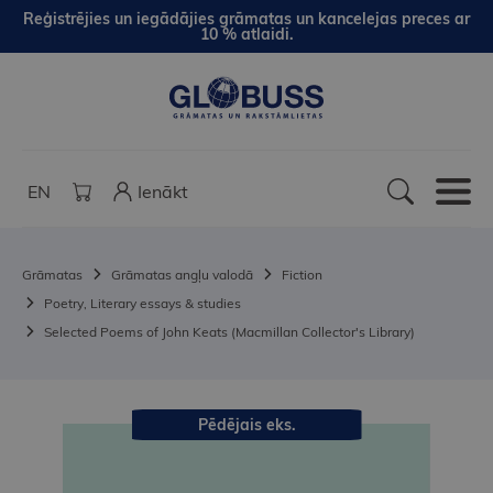
Reģistrējies un iegādājies grāmatas un kancelejas preces ar
10 % atlaidi.
EN
Ienākt
Grāmatas
Grāmatas angļu valodā
Fiction
Poetry, Literary essays & studies
Selected Poems of John Keats (Macmillan Collector's Library)
Pēdējais eks.