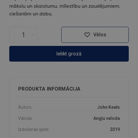
mākslu un skaistumu, mīlestību un zaudējumiem,
ciešanām un dabu.
-
+
Vēlos
Ielikt grozā
PRODUKTA INFORMĀCIJA
Autors:
John Keats
Valoda:
Angļu valoda
Izdošanas gads:
2019