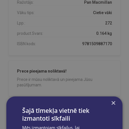
Ražotājs:
Pan Macmillan
Vāku tips:
Cietie vāki
Lpp.:
272
product.Svars:
0.164 kg
ISBN kods:
9781509887170
Prece pieejama noliktavā!
Prece ir mūsu noliktavā un pieejama Jūsu
pasūtījumam.
×
Šajā tīmekļa vietnē tiek
Reģistrējies un saņem 10% atlaidi pilnas
izmantoti sīkfaili
cenas precēm.
Pasūtījumu apstrāde notiek darba dienās.
Mēs izmantojam sīkfailus, lai