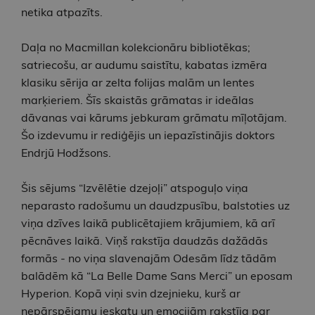
netika atpazīts.
Daļa no Macmillan kolekcionāru bibliotēkas;
satriecošu, ar audumu saistītu, kabatas izmēra
klasiku sērija ar zelta folijas malām un lentes
marķieriem. Šīs skaistās grāmatas ir ideālas
dāvanas vai kārums jebkuram grāmatu mīļotājam.
Šo izdevumu ir rediģējis un iepazīstinājis doktors
Endrjū Hodžsons.
Šis sējums “Izvēlētie dzejoļi” atspoguļo viņa
neparasto radošumu un daudzpusību, balstoties uz
viņa dzīves laikā publicētajiem krājumiem, kā arī
pēcnāves laikā. Viņš rakstīja daudzās dažādās
formās - no viņa slavenajām Odesām līdz tādām
balādēm kā “La Belle Dame Sans Merci” un eposam
Hyperion. Kopā viņi svin dzejnieku, kurš ar
nepārspējamu ieskatu un emocijām rakstīja par