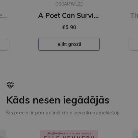
OSCAR WILDE
Erotic Poems : Selected Poems
A Poet Can Survive Everything But a Misprint (Penguin Archive)
€5.90
Ielikt grozā
Kāds nesen iegādājās
Šīs preces ir pamanījuši citi e-veikala apmeklētāji