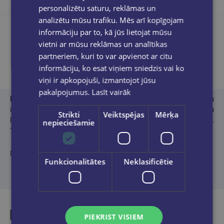
personalizētu saturu, reklāmas un
analizētu mūsu trafiku. Mēs arī kopīgojam
informāciju par to, kā jūs lietojat mūsu
vietni ar mūsu reklāmas un analītikas
partneriem, kuri to var apvienot ar citu
Produkta apraksts
informāciju, ko esat viņiem sniedzis vai ko
viņi ir apkopojuši, izmantojot jūsu
pakalpojumus.
Lasīt vairāk
Etafa Ruma
ir dzimusi un augusi Bruklinā Ņujorkā palestīniešu
imigrantu ģimenē. Viņa pasniedz koledžas līmeņa angļu
Strikti
Veiktspējas
Mērķa
literatūras kursu Ziemeļkarolīnā, kur dzīvo ar diviem bērniem.
nepieciešamie
“Sieviete nav vīrietis” ir autores debijas darbs.
No angļu valodas tulkojusi Ilona Ozoliņa-Čiu
Funkcionalitātes
Neklasificētie
PIEKRIST VISIEM