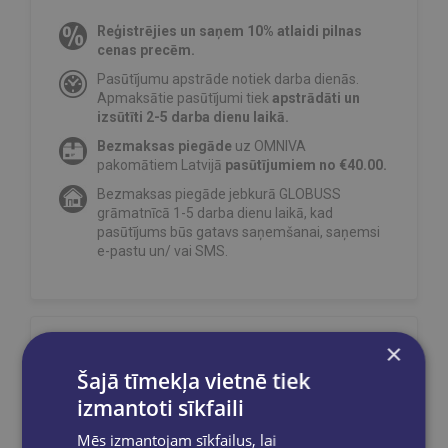
Reģistrējies un saņem 10% atlaidi pilnas
cenas precēm.
Pasūtījumu apstrāde notiek darba dienās.
Apmaksātie pasūtījumi tiek
apstrādāti un
izsūtīti 2-5 darba dienu laikā.
Bezmaksas piegāde
uz OMNIVA
pakomātiem Latvijā
pasūtījumiem no €40.00.
Bezmaksas piegāde jebkurā GLOBUSS
grāmatnīcā 1-5 darba dienu laikā, kad
pasūtījums būs gatavs saņemšanai, saņemsi
e-pastu un/ vai SMS.
×
Dalies sociālajos tīklos:
Šajā tīmekļa vietnē tiek
izmantoti sīkfaili
Mēs izmantojam sīkfailus, lai