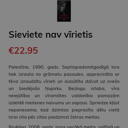
Sieviete nav vīrietis
€22.95
Palestīna, 1990. gads. Septiņpadsmitgadīgā Isra
tiek izrauta no grāmatu pasaules, apprecināta ar
tēva izraudzītu vīrieti un aizsūtīta dzīvot uz svešo
un biedējošo Ņujorku. Bezlogu istaba, vīra
neiejūtība un vīramātes valdonība pamazām
izdeldē meitenes naivumu un sapņus. Spriedze kļūst
nepanesama, kad dzimtas pieprasīto dēlu vietā
Israi cita pēc citas piedzimst četras meitas.
Bruklina, 2008. gads. Isras vecākā meita, spītīgā un