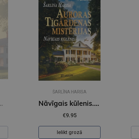
ŠARLĪNA HARISA
oras Tīgārdenas mistērijas
Nāvīgais kūlenis. Auroras Tīgārdenas mistērijas
€9.95
Ielikt grozā