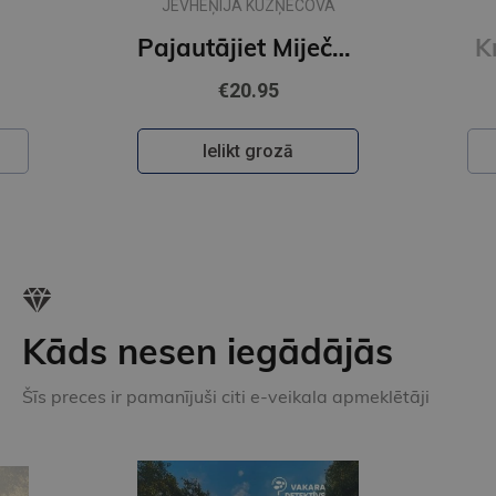
JEVHEŅIJA KUZŅECOVA
Pajautājiet Miječkai
K
€20.95
Ielikt grozā
Kāds nesen iegādājās
Šīs preces ir pamanījuši citi e-veikala apmeklētāji