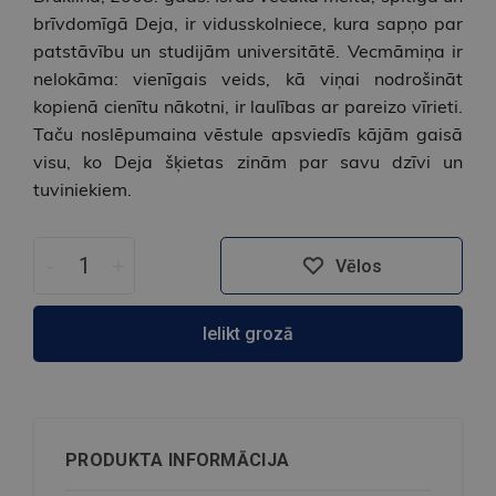
brīvdomīgā Deja, ir vidusskolniece, kura sapņo par
patstāvību un studijām universitātē. Vecmāmiņa ir
nelokāma: vienīgais veids, kā viņai nodrošināt
kopienā cienītu nākotni, ir laulības ar pareizo vīrieti.
Taču noslēpumaina vēstule apsviedīs kājām gaisā
visu, ko Deja šķietas zinām par savu dzīvi un
tuviniekiem.
-
+
Vēlos
Ielikt grozā
PRODUKTA INFORMĀCIJA