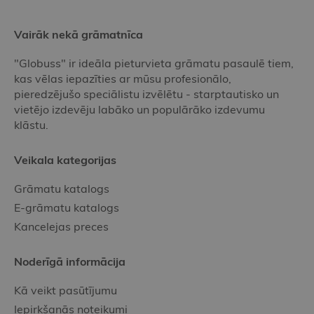
Vairāk nekā grāmatnīca
"Globuss" ir ideāla pieturvieta grāmatu pasaulē tiem,
kas vēlas iepazīties ar mūsu profesionālo,
pieredzējušo speciālistu izvēlētu - starptautisko un
vietējo izdevēju labāko un populārāko izdevumu
klāstu.
Veikala kategorijas
Grāmatu katalogs
E-grāmatu katalogs
Kancelejas preces
Noderīgā informācija
Kā veikt pasūtījumu
Iepirkšanās noteikumi