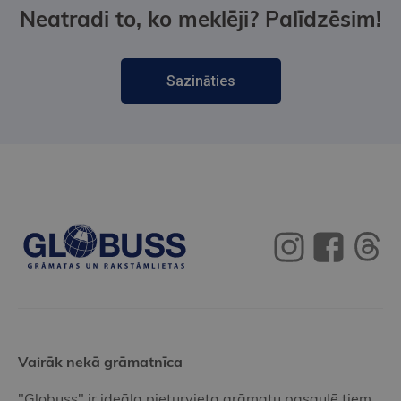
Neatradi to, ko meklēji? Palīdzēsim!
Sazināties
Vairāk nekā grāmatnīca
"Globuss" ir ideāla pieturvieta grāmatu pasaulē tiem,