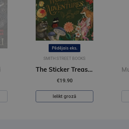
Pēdējais eks.
SMITH STREET BOOKS
i
The Sticker Treasury of Woodland Adventures : An eclectic book of stickers for journaling, collaging
€19.90
Ielikt grozā