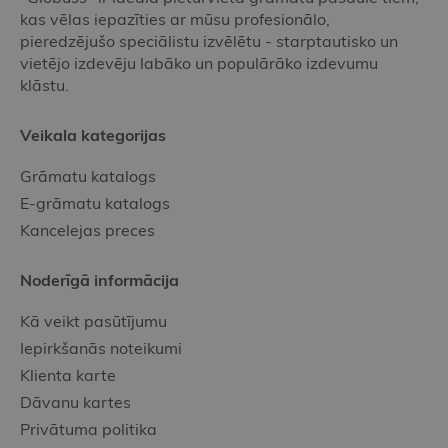
kas vēlas iepazīties ar mūsu profesionālo,
pieredzējušo speciālistu izvēlētu - starptautisko un
vietējo izdevēju labāko un populārāko izdevumu
klāstu.
Veikala kategorijas
Grāmatu katalogs
E-grāmatu katalogs
Kancelejas preces
Noderīgā informācija
Kā veikt pasūtījumu
Iepirkšanās noteikumi
Klienta karte
Dāvanu kartes
Privātuma politika