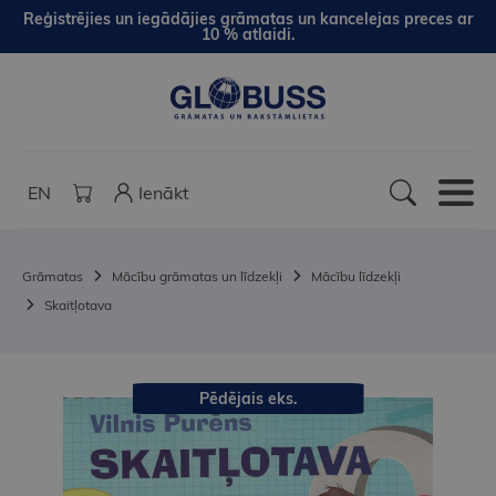
Reģistrējies un iegādājies grāmatas un kancelejas preces ar
10 % atlaidi.
EN
Ienākt
Grāmatas
Mācību grāmatas un līdzekļi
Mācību līdzekļi
Skaitļotava
Pēdējais eks.