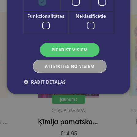
Funkcionalitātes
Neklasificētie
PIEKRIST VISIEM
ATTEIKTIES NO VISIEM
RĀDĪT DETAĻAS
Jaunums
SILVIJA SKRINDA
AN
Manas atgādnes latviešu valodā - sākumskolas komplekta papildinājums
Ķīmija pamatskolai. Jēdzieni, likumi, formulas
€14.95