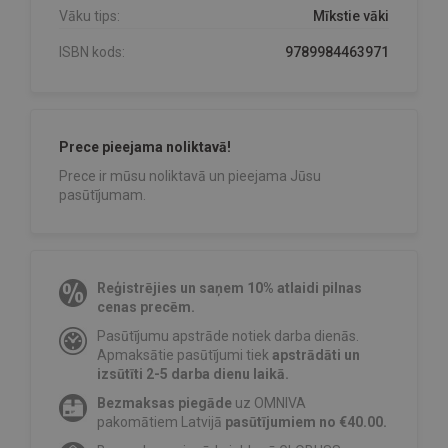
Vāku tips:
Mīkstie vāki
ISBN kods:
9789984463971
Prece pieejama noliktavā!
Prece ir mūsu noliktavā un pieejama Jūsu
pasūtījumam.
Reģistrējies un saņem 10% atlaidi pilnas
cenas precēm.
Pasūtījumu apstrāde notiek darba dienās.
Apmaksātie pasūtījumi tiek
apstrādāti un
izsūtīti 2-5 darba dienu laikā.
Bezmaksas piegāde
uz OMNIVA
pakomātiem Latvijā
pasūtījumiem no €40.00.