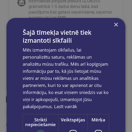
Bezmaksas piegāde jebkurā GLOBUSS
grāmatnīcā 1-5 darba dienu laikā, kad
pasūtījums būs gatavs saņemšanai, saņemsi
e-pastu un/ vai SMS.
×
Šajā tīmekļa vietnē tiek
izmantoti sīkfaili
Dalies sociālajos tīklos:
Mēs izmantojam sīkfailus, lai
personalizētu saturu, reklāmas un
analizētu mūsu trafiku. Mēs arī kopīgojam
informāciju par to, kā jūs lietojat mūsu
vietni ar mūsu reklāmas un analītikas
partneriem, kuri to var apvienot ar citu
informāciju, ko esat viņiem sniedzis vai ko
viņi ir apkopojuši, izmantojot jūsu
pakalpojumus.
Lasīt vairāk
Līdzīgas preces
Strikti
Veiktspējas
Mērķa
nepieciešamie
Ieskaties, varbūt noder