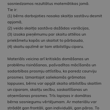
sasniedzamos rezultātus matemātikas jomā.
Tie ir:
(1) bērns darbojoties nosaka skaitļa sastāvu desmit
apjomā,
(2) veido skaitļa sastāva dažādas variācijas,
(3) izsaka pieņēmumu par skaitu attēlos un
priekšmetu kopās un skaitot to pārbauda,
(4) skaitu apzīmē ar tam atbilstīgu ciparu.
Materiāls veicina arī kritiskās domāšanas un
problēmu risināšanas, pašvadītas mācīšanās un
sadarbības prasmju attīstību, ko paredz caurviju
prasmes. Izmantojot saliekamās grāmatas
lappuses, bērns var apgūt skaita atbilstību skaitlim
un ciparam, skaitļu secību, saskaitīšanas un
atņemšanas prasmes. Trīs lapiņas ir domātas
bērna sasniegumu vērtējumam. Ar materiālu var
strādāt gan frontāli, gan individuāli, gan pāros. To