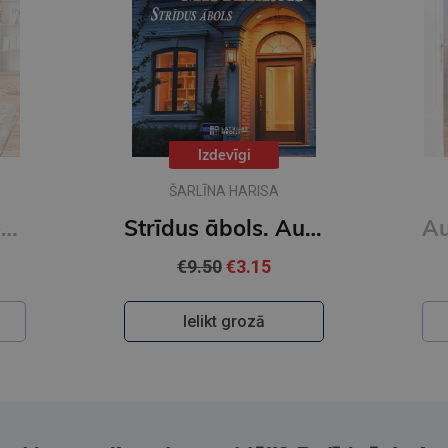
Izdevīgi
ŠARLĪNA HARISA
Auroras Tīgārdenas mistērijas. Slepkavība lasītāju klubā. Vakara detektīvs
Strīdus ābols. Auroras Tīgārdenas mistērijas
€9.50
€3.15
Ielikt grozā