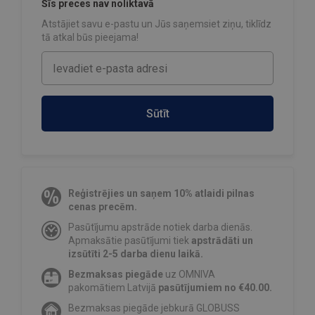
Šīs preces nav noliktavā
Atstājiet savu e-pastu un Jūs saņemsiet ziņu, tiklīdz
tā atkal būs pieejama!
Sūtīt
Reģistrējies un saņem 10% atlaidi pilnas
cenas precēm.
Pasūtījumu apstrāde notiek darba dienās.
Apmaksātie pasūtījumi tiek
apstrādāti un
izsūtīti 2-5 darba dienu laikā.
Bezmaksas piegāde
uz OMNIVA
pakomātiem Latvijā
pasūtījumiem no €40.00.
Bezmaksas piegāde jebkurā GLOBUSS