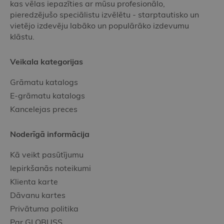
kas vēlas iepazīties ar mūsu profesionālo,
pieredzējušo speciālistu izvēlētu - starptautisko un
vietējo izdevēju labāko un populārāko izdevumu
klāstu.
Veikala kategorijas
Grāmatu katalogs
E-grāmatu katalogs
Kancelejas preces
Noderīgā informācija
Kā veikt pasūtījumu
Iepirkšanās noteikumi
Klienta karte
Dāvanu kartes
Privātuma politika
Par GLOBUSS