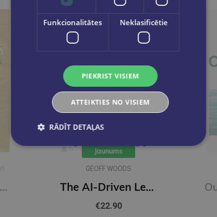
Funkcionalitātes
Neklasificētie
PIEKRIST VISIEM
ATTEIKTIES NO VISIEM
RĀDĪT DETAĻAS
Jaunums
YI
GEOFF WOODS
onfucius : A New Tradition
The AI-Driven Leader : Harnessing AI to Make Faster, Smarter Decisions
€22.90