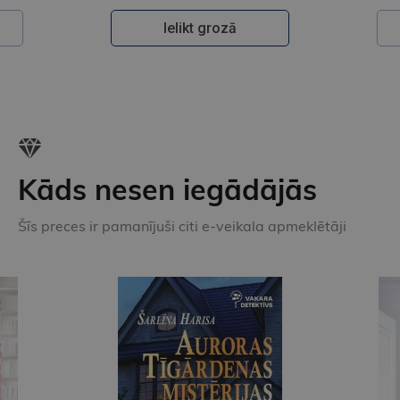
Ielikt grozā
Kāds nesen iegādājās
Šīs preces ir pamanījuši citi e-veikala apmeklētāji