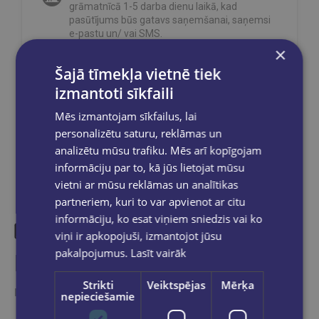
grāmatnīcā 1-5 darba dienu laikā, kad
pasūtījums būs gatavs saņemšanai, saņemsi
e-pastu un/ vai SMS.
×
Šajā tīmekļa vietnē tiek
izmantoti sīkfaili
Dalies sociālajos tīklos:
Mēs izmantojam sīkfailus, lai
personalizētu saturu, reklāmas un
analizētu mūsu trafiku. Mēs arī kopīgojam
informāciju par to, kā jūs lietojat mūsu
vietni ar mūsu reklāmas un analītikas
partneriem, kuri to var apvienot ar citu
informāciju, ko esat viņiem sniedzis vai ko
viņi ir apkopojuši, izmantojot jūsu
pakalpojumus.
Lasīt vairāk
Līdzīgas preces
Strikti
Veiktspējas
Mērķa
Ieskaties, varbūt noder
nepieciešamie