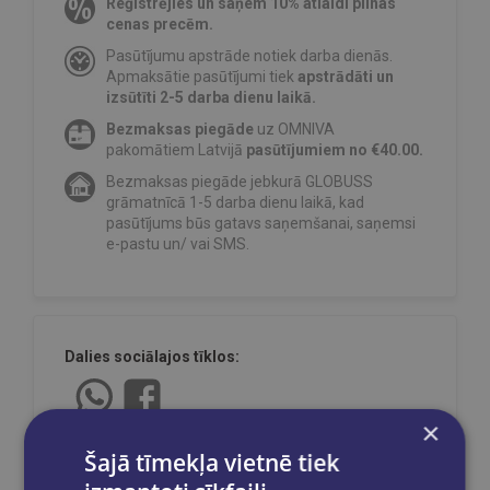
Reģistrējies un saņem 10% atlaidi pilnas
cenas precēm.
Pasūtījumu apstrāde notiek darba dienās.
Apmaksātie pasūtījumi tiek
apstrādāti un
izsūtīti 2-5 darba dienu laikā.
Bezmaksas piegāde
uz OMNIVA
pakomātiem Latvijā
pasūtījumiem no €40.00.
Bezmaksas piegāde jebkurā GLOBUSS
grāmatnīcā 1-5 darba dienu laikā, kad
pasūtījums būs gatavs saņemšanai, saņemsi
e-pastu un/ vai SMS.
Dalies sociālajos tīklos:
×
Šajā tīmekļa vietnē tiek