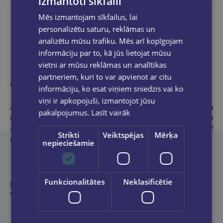
izmantoti sīkfaili
Mēs izmantojam sīkfailus, lai
personalizētu saturu, reklāmas un
analizētu mūsu trafiku. Mēs arī kopīgojam
Produkta apraksts
informāciju par to, kā jūs lietojat mūsu
vietni ar mūsu reklāmas un analītikas
partneriem, kuri to var apvienot ar citu
Omulīgi izklaidējošs detektīvromāns (TheSunday Telegraph)
informāciju, ko esat viņiem sniedzis vai ko
viņi ir apkopojuši, izmantojot jūsu
Anna Klīvsa meistarīgi notur intrigu, to palēnām atšķetinot visa
pakalpojumus.
Lasīt vairāk
romāna garumā. Plūstošā valoda un stāstījuma apliecina, ka
Annai Klīvsai ir dabas dots detektīvromānu rakstnieces talants!
Strikti
Veiktspējas
Mērķa
(Daily Express)
nepieciešamie
Funkcionalitātes
Neklasificētie
No angļu valodas tulkojusi Lilija Berzinska
Vāka mākslinieks Jānis Sproģis