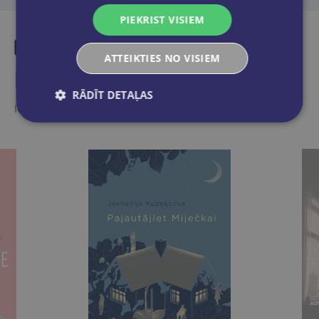
PIEKRIST VISIEM
ATTEIKTIES NO VISIEM
Līdzīgas preces
RĀDĪT DETAĻAS
Ieskaties, varbūt noder