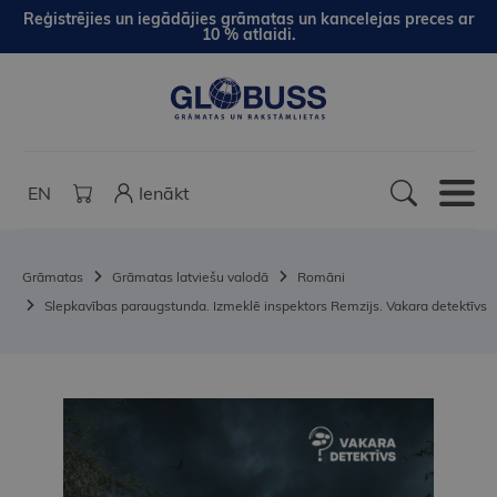
Reģistrējies un iegādājies grāmatas un kancelejas preces ar
10 % atlaidi.
EN
Ienākt
Grāmatas
Grāmatas latviešu valodā
Romāni
Slepkavības paraugstunda. Izmeklē inspektors Remzijs. Vakara detektīvs