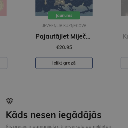
Jaunums
JEVHEŅIJA KUZŅECOVA
Pajautājiet Miječkai
K
€20.95
Ielikt grozā
Kāds nesen iegādājās
Šīs preces ir pamanījuši citi e-veikala apmeklētāji