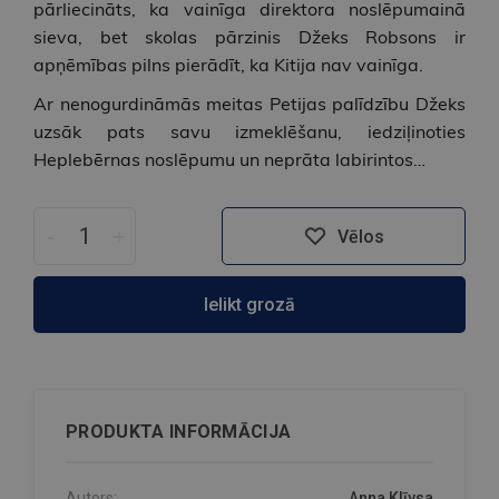
pārliecināts, ka vainīga direktora noslēpumainā
sieva, bet skolas pārzinis Džeks Robsons ir
apņēmības pilns pierādīt, ka Kitija nav vainīga.
Ar nenogurdināmās meitas Petijas palīdzību Džeks
uzsāk pats savu izmeklēšanu, iedziļinoties
Heplebērnas noslēpumu un neprāta labirintos…
-
+
Vēlos
Ielikt grozā
PRODUKTA INFORMĀCIJA
Autors:
Anna Klīvsa