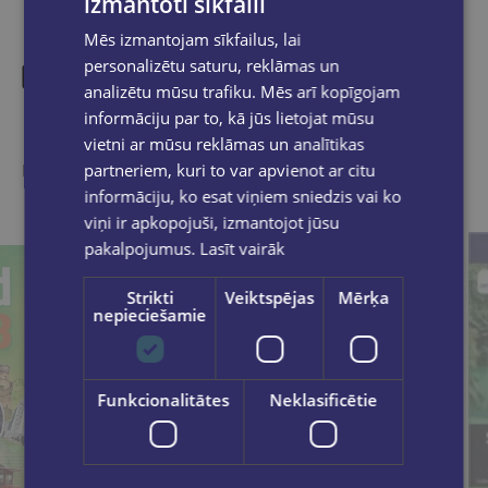
izmantoti sīkfaili
Mēs izmantojam sīkfailus, lai
personalizētu saturu, reklāmas un
analizētu mūsu trafiku. Mēs arī kopīgojam
Līdzīgas preces
informāciju par to, kā jūs lietojat mūsu
vietni ar mūsu reklāmas un analītikas
partneriem, kuri to var apvienot ar citu
Ieskaties, varbūt noder
informāciju, ko esat viņiem sniedzis vai ko
viņi ir apkopojuši, izmantojot jūsu
pakalpojumus.
Lasīt vairāk
Strikti
Veiktspējas
Mērķa
nepieciešamie
Funkcionalitātes
Neklasificētie