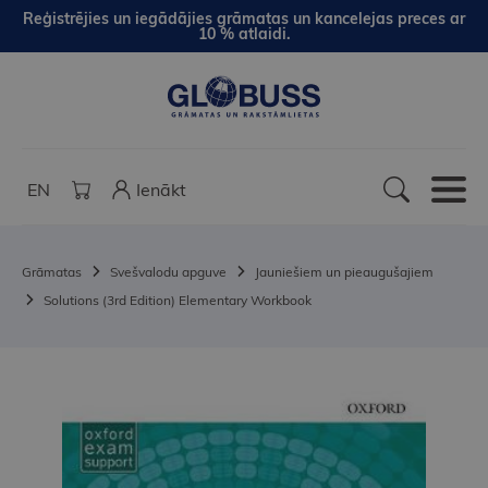
Reģistrējies un iegādājies grāmatas un kancelejas preces ar
10 % atlaidi.
EN
Ienākt
Grāmatas
Svešvalodu apguve
Jauniešiem un pieaugušajiem
Solutions (3rd Edition) Elementary Workbook