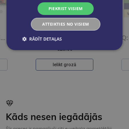
PIEKRIST VISIEM
Pēdējais eks.
ATTEIKTIES NO VISIEM
iSucceed in English 3 SBk + Online Practice + eBook
iSucceed in English 2 SBk + Online Practice + eBook
RĀDĪT DETAĻAS
€23.00
Ielikt grozā
Kāds nesen iegādājās
Šīs preces ir pamanījuši citi e-veikala apmeklētāji