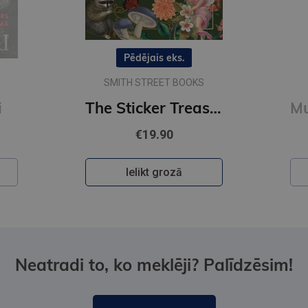
Pēdējais eks.
SMITH STREET BOOKS
i
The Sticker Treasury of Woodland Adventures : An eclectic book of stickers for journaling, collaging
€19.90
Ielikt grozā
Neatradi to, ko meklēji? Palīdzēsim!