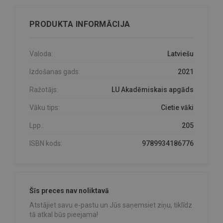
PRODUKTA INFORMĀCIJA
Valoda:
Latviešu
Izdošanas gads:
2021
Ražotājs:
LU Akadēmiskais apgāds
Vāku tips:
Cietie vāki
Lpp.:
205
ISBN kods:
9789934186776
Šīs preces nav noliktavā
Atstājiet savu e-pastu un Jūs saņemsiet ziņu, tiklīdz
tā atkal būs pieejama!