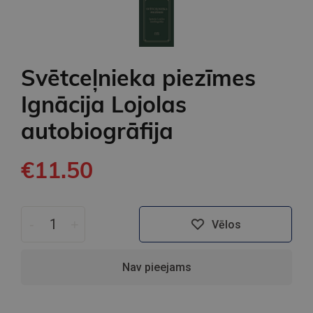
Svētceļnieka piezīmes
Ignācija Lojolas
autobiogrāfija
€11.50
-
+
Vēlos
Nav pieejams