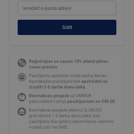
Sūtīt
Reģistrējies un saņem 10% atlaidi pilnas
cenas precēm.
Pasūtījumu apstrāde notiek darba dienās.
Apmaksātie pasūtījumi tiek
apstrādāti un
izsūtīti 2-5 darba dienu laikā.
Bezmaksas piegāde
uz OMNIVA
pakomātiem Latvijā
pasūtījumiem no €40.00.
Bezmaksas piegāde jebkurā GLOBUSS
grāmatnīcā 1-5 darba dienu laikā, kad
pasūtījums būs gatavs saņemšanai, saņemsi
e-pastu un/ vai SMS.