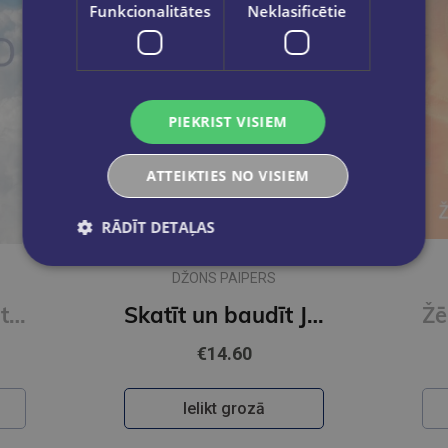
Funkcionalitātes
Neklasificētie
PIEKRIST VISIEM
ATTEIKTIES NO VISIEM
RĀDĪT DETAĻAS
DŽONS PAIPERS
Piedzīvo Jēzu patiesi
Skatīt un baudīt Jēzu Kristu
€14.60
Ielikt grozā