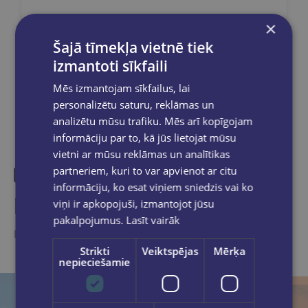
×
Šajā tīmekļa vietnē tiek
Dalies sociālajos tīklos:
izmantoti sīkfaili
Mēs izmantojam sīkfailus, lai
personalizētu saturu, reklāmas un
analizētu mūsu trafiku. Mēs arī kopīgojam
informāciju par to, kā jūs lietojat mūsu
vietni ar mūsu reklāmas un analītikas
partneriem, kuri to var apvienot ar citu
informāciju, ko esat viņiem sniedzis vai ko
Līdzīgas preces
viņi ir apkopojuši, izmantojot jūsu
pakalpojumus.
Lasīt vairāk
Ieskaties, varbūt noder
Strikti
Veiktspējas
Mērķa
nepieciešamie