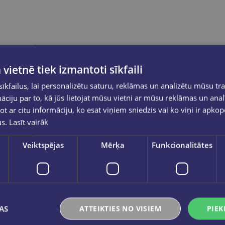
 vietnē tiek izmantoti sīkfaili
kfailus, lai personalizētu saturu, reklāmas un analizētu mūsu tra
ciju par to, kā jūs lietojat mūsu vietni ar mūsu reklāmas un anal
ot ar citu informāciju, ko esat viņiem sniedzis vai ko viņi ir apko
us.
Lasīt vairāk
Veiktspējas
Mērķa
Funkcionalitātes
AS
ATTEIKTIES NO VISIEM
PIEK