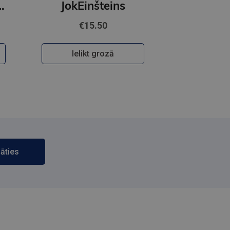
OBUSS - Surikāts
JokEinšteins
€15.50
Ielikt grozā
āties