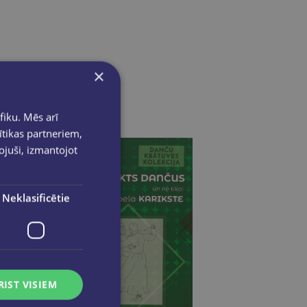
×
fiku. Mēs arī
ītikas partneriem,
pojuši, izmantojot
Neklasificētie
RIST VISIEM