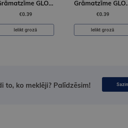
Grāmatzīme GLOBUSS - Pūce
Grāmatzīme GL
€0.39
€0.39
Ielikt grozā
Ielikt grozā
i to, ko meklēji? Palīdzēsim!
Sazin