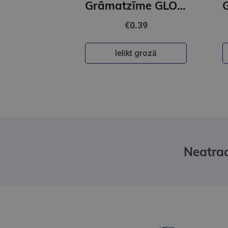
Grāmatzīme GLOBUSS - Ruds kaķis
€0.39
Ielikt grozā
Neatrad