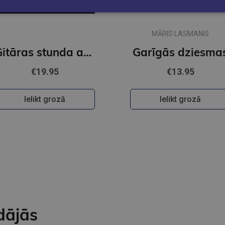
MĀRIS LASMANIS
Ģitāras stunda ar Gintu Purgaili. Vienkārši un saprotami
Garīgās dziesma
€19.95
€13.95
Ielikt grozā
Ielikt grozā
dājās