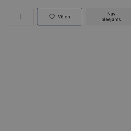
Nav
-
+
Vēlos
pieejams