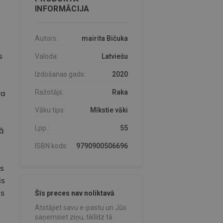
INFORMĀCIJA
Autors:
mairita Bičuka
s
Valoda:
Latviešu
Izdošanas gads:
2020
ra
Ražotājs:
Raka
Vāku tips:
Mīkstie vāki
Lpp.:
55
ā
ISBN kods:
9790900506696
s
is
as
Šīs preces nav noliktavā
Atstājiet savu e-pastu un Jūs
saņemsiet ziņu, tiklīdz tā