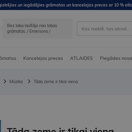
istrējies un iegādājies grāmatas un kancelejas preces ar 10 % atla
Bez laba lasītāja nav labas
grāmatas. / Emersons /
āmatas
Kancelejas preces
ATLAIDES
Piegādes nosa
Mūzika
Tāda zeme ir tikai viena
Tāda zeme ir tikai viena