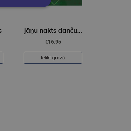
s
Jāņu nakts dančus un ne tikai spēle kapela Karikste
€16.95
Ielikt grozā