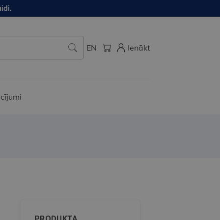
idi.
EN
Ienākt
cījumi
PRODUKTA