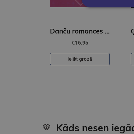
Danču romances un ne tikai spēlē Karikstes muzikanti
€16.95
Ielikt grozā
Kāds nesen iegā