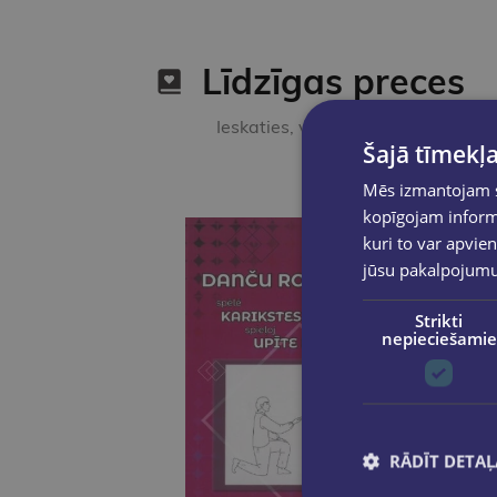
Līdzīgas preces
Ieskaties, varbūt noder
Šajā tīmekļa
Mēs izmantojam sī
kopīgojam informā
kuri to var apvien
jūsu pakalpojum
Strikti
nepieciešamie
RĀDĪT DETAĻ