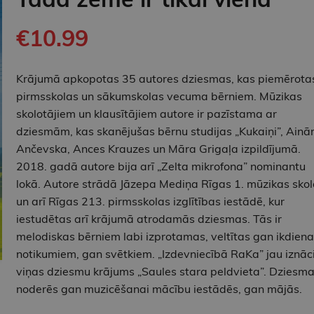
€10.99
Krājumā apkopotas 35 autores dziesmas, kas piemērota
pirmsskolas un sākumskolas vecuma bērniem. Mūzikas
skolotājiem un klausītājiem autore ir pazīstama ar
dziesmām, kas skanējušas bērnu studijas „Kukaiņi”, Ainā
Ančevska, Ances Krauzes un Māra Grigaļa izpildījumā.
2018. gadā autore bija arī „Zelta mikrofona” nominantu
lokā. Autore strādā Jāzepa Mediņa Rīgas 1. mūzikas skol
un arī Rīgas 213. pirmsskolas izglītības iestādē, kur
iestudētas arī krājumā atrodamās dziesmas. Tās ir
melodiskas bērniem labi izprotamas, veltītas gan ikdiena
notikumiem, gan svētkiem. „Izdevniecībā RaKa” jau iznāc
viņas dziesmu krājums „Saules stara peldvieta”. Dziesm
noderēs gan muzicēšanai mācību iestādēs, gan mājās.