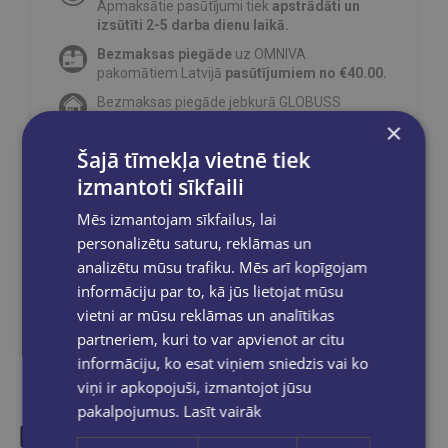
Apmaksātie pasūtījumi tiek
apstrādāti un
izsūtīti 2-5 darba dienu laikā.
Bezmaksas piegāde
uz OMNIVA
pakomātiem Latvijā
pasūtījumiem no €40.00.
Bezmaksas piegāde jebkurā GLOBUSS
grāmatnīcā 1-5 darba dienu laikā, kad
×
pasūtījums būs gatavs saņemšanai, saņemsi
Šajā tīmekļa vietnē tiek
e-pastu un/ vai SMS.
izmantoti sīkfaili
Mēs izmantojam sīkfailus, lai
personalizētu saturu, reklāmas un
Dalies sociālajos tīklos:
analizētu mūsu trafiku. Mēs arī kopīgojam
informāciju par to, kā jūs lietojat mūsu
vietni ar mūsu reklāmas un analītikas
partneriem, kuri to var apvienot ar citu
informāciju, ko esat viņiem sniedzis vai ko
viņi ir apkopojuši, izmantojot jūsu
pakalpojumus.
Lasīt vairāk