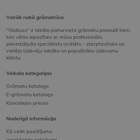
Vairāk nekā grāmatnīca
"Globuss" ir ideāla pieturvieta grāmatu pasaulē tiem,
kas vēlas iepazīties ar mūsu profesionālo,
pieredzējušo speciālistu izvēlētu - starptautisko un
vietējo izdevēju labāko un populārāko izdevumu
klāstu.
Veikala kategorijas
Grāmatu katalogs
E-grāmatu katalogs
Kancelejas preces
Noderīgā informācija
Kā veikt pasūtījumu
Iepirkšanās noteikumi