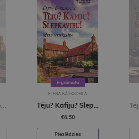
E-grāmata
ELENA BARKSDEILA
Tēju? Kafiju? Slepkavību! Melu meistarība (e-grāmata)
Tēju?Kafiju?Slepkavību! Īena O Šelija atvadu vārdi (e-grāmata)
€6.50
Pieslēdzies