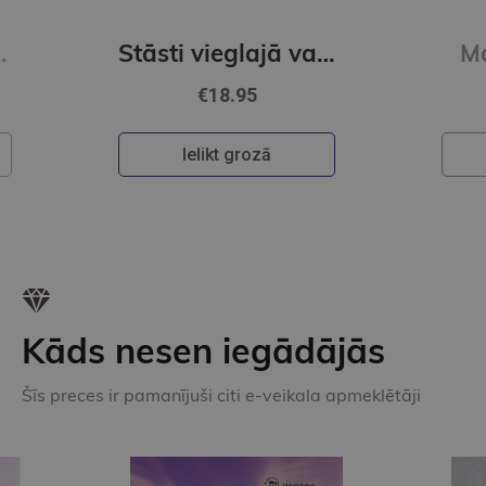
JŪLIJA IĻJUHA
Stāsti vieglajā valodā 3. grāmata
Manas sievietes
€18.95
Ielikt grozā
Kāds nesen iegādājās
Šīs preces ir pamanījuši citi e-veikala apmeklētāji