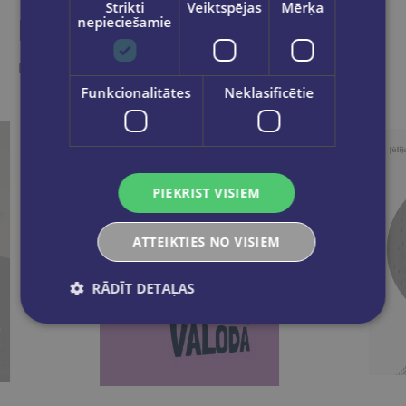
Strikti
Veiktspējas
Mērķa
Līdzīgas preces
nepieciešamie
Ieskaties, varbūt noder
Funkcionalitātes
Neklasificētie
PIEKRIST VISIEM
ATTEIKTIES NO VISIEM
RĀDĪT DETAĻAS