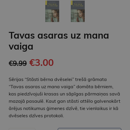
Tavas asaras uz mana
vaiga
€3.00
€9.99
Sērijas “Stāsti bērna dvēselei” trešā grāmata
“Tavas asaras uz mana vaiga” domāta bērniem,
kas pie­dzīvojuši krasas un sāpīgas pārmaiņas savā
mazajā pasaulē. Kaut gan stāsti attēlo galveno­kārt
ārējus notikumus ģimenes dzīvē, tie vienlaikus ir kā
dvēseles dzīves protokoli.