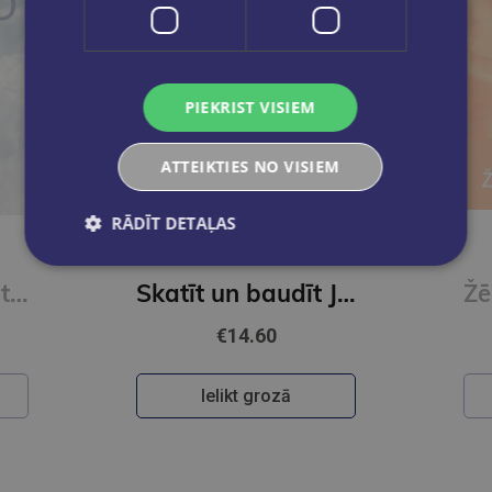
PIEKRIST VISIEM
ATTEIKTIES NO VISIEM
RĀDĪT DETAĻAS
DŽONS PAIPERS
Piedzīvo Jēzu patiesi
Skatīt un baudīt Jēzu Kristu
€14.60
Ielikt grozā