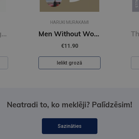
HARUKI MURAKAMI
First Person Singular : mind-bending new collection of short stories
Men Without Women
€11.90
Ielikt grozā
Neatradi to, ko meklēji? Palīdzēsim!
Sazināties