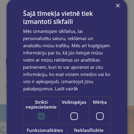
×
Dalies sociālajos tīklos:
Šajā tīmekļa vietnē tiek
izmantoti sīkfaili
Mēs izmantojam sīkfailus, lai
personalizētu saturu, reklāmas un
analizētu mūsu trafiku. Mēs arī kopīgojam
informāciju par to, kā jūs lietojat mūsu
vietni ar mūsu reklāmas un analītikas
partneriem, kuri to var apvienot ar citu
Līdzīgas preces
informāciju, ko esat viņiem sniedzis vai ko
viņi ir apkopojuši, izmantojot jūsu
Ieskaties, varbūt noder
pakalpojumus.
Lasīt vairāk
Strikti
Veiktspējas
Mērķa
nepieciešamie
Funkcionalitātes
Neklasificētie