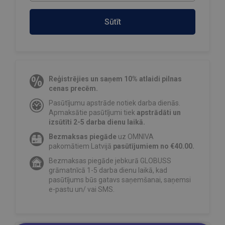
Sūtīt
Reģistrējies un saņem 10% atlaidi pilnas
cenas precēm.
Pasūtījumu apstrāde notiek darba dienās.
Apmaksātie pasūtījumi tiek
apstrādāti un
izsūtīti 2-5 darba dienu laikā.
Bezmaksas piegāde
uz OMNIVA
pakomātiem Latvijā
pasūtījumiem no €40.00.
Bezmaksas piegāde jebkurā GLOBUSS
grāmatnīcā 1-5 darba dienu laikā, kad
pasūtījums būs gatavs saņemšanai, saņemsi
e-pastu un/ vai SMS.