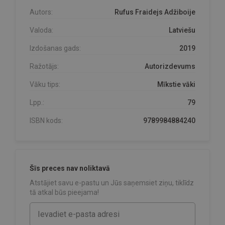
Autors:
Rufus Fraidejs Adžiboije
Valoda:
Latviešu
Izdošanas gads:
2019
Ražotājs:
Autorizdevums
Vāku tips:
Mīkstie vāki
Lpp.:
79
ISBN kods:
9789984884240
Šīs preces nav noliktavā
Atstājiet savu e-pastu un Jūs saņemsiet ziņu, tiklīdz
tā atkal būs pieejama!