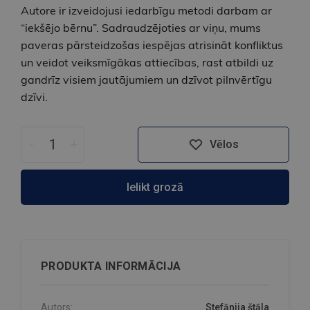
Autore ir izveidojusi iedarbīgu metodi darbam ar
“iekšējo bērnu”. Sadraudzējoties ar viņu, mums
paveras pārsteidzošas iespējas atrisināt konfliktus
un veidot veiksmīgākas attiecības, rast atbildi uz
gandrīz visiem jautājumiem un dzīvot pilnvērtīgu
dzīvi.
-
+
Vēlos
Ielikt grozā
PRODUKTA INFORMĀCIJA
Autors:
Stefānija štāla