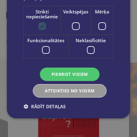
Strikti
Veiktspējas
Mērķa
nepieciešamie
Līdzīgas preces
Funkcionalitātes
Neklasificētie
Ieskaties, varbūt noder
PIEKRIST VISIEM
ATTEIKTIES NO VISIEM
RĀDĪT DETAĻAS