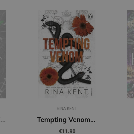
RINA KENT
Restitution : #3 Edge of Darkness series : delux paperback featuring exclusive character artwork
Tempting Venom : #3 The Vipers series
€11.90