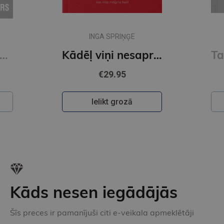
INGA SPRIŅĢE
si noderīgs. 7 padomi dzīvei
Kādēļ viņi nesaprot?
€29.95
Ielikt grozā
Kāds nesen iegādājās
Šīs preces ir pamanījuši citi e-veikala apmeklētāji