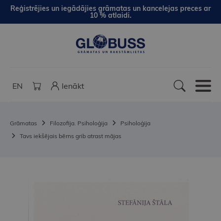
Reģistrējies un iegādājies grāmatas un kancelejas preces ar
10 % atlaidi.
EN
Ienākt
Grāmatas
Filozofija. Psiholoģija
Psiholoģija
Tavs iekšējais bērns grib atrast mājas