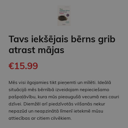
Tavs iekšējais bērns grib
atrast mājas
€15.99
Mēs visi ilgojamies tikt pieņemti un mīlēti. Ideālā
situācijā mēs bērnībā izveidojam nepieciešamo
pašpaļāvību, kura mūs pieaugušā vecumā nes cauri
dzīvei. Diemžēl arī piedzīvotās vilšanās nekur
nepazūd un neapzinātā līmenī ietekmē mūsu
attiecības ar citiem cilvēkiem.