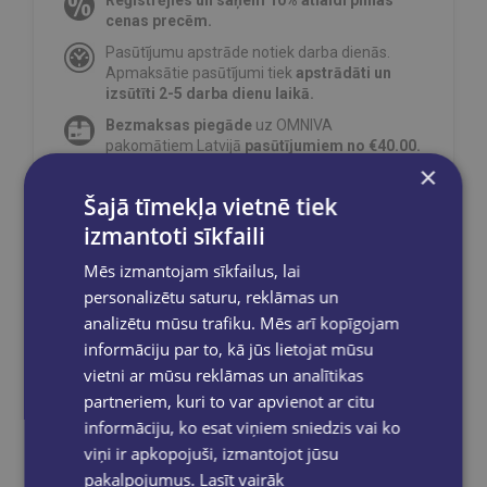
cenas precēm.
Pasūtījumu apstrāde notiek darba dienās.
Apmaksātie pasūtījumi tiek
apstrādāti un
izsūtīti 2-5 darba dienu laikā.
Bezmaksas piegāde
uz OMNIVA
pakomātiem Latvijā
pasūtījumiem no €40.00.
×
Bezmaksas piegāde jebkurā GLOBUSS
grāmatnīcā 1-5 darba dienu laikā, kad
Šajā tīmekļa vietnē tiek
pasūtījums būs gatavs saņemšanai, saņemsi
izmantoti sīkfaili
e-pastu un/ vai SMS.
Mēs izmantojam sīkfailus, lai
personalizētu saturu, reklāmas un
analizētu mūsu trafiku. Mēs arī kopīgojam
informāciju par to, kā jūs lietojat mūsu
Dalies sociālajos tīklos:
vietni ar mūsu reklāmas un analītikas
partneriem, kuri to var apvienot ar citu
informāciju, ko esat viņiem sniedzis vai ko
viņi ir apkopojuši, izmantojot jūsu
pakalpojumus.
Lasīt vairāk