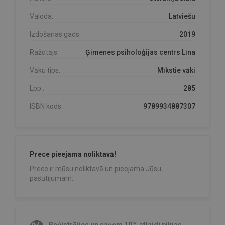
Valoda:
Latviešu
Izdošanas gads:
2019
Ražotājs:
Ģimenes psiholoģijas centrs Līna
Vāku tips:
Mīkstie vāki
Lpp.:
285
ISBN kods:
9789934887307
Prece pieejama noliktavā!
Prece ir mūsu noliktavā un pieejama Jūsu
pasūtījumam.
Reģistrējies un saņem 10% atlaidi pilnas