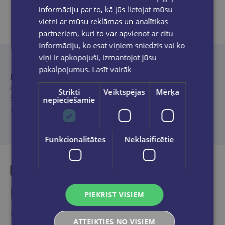
informāciju par to, kā jūs lietojat mūsu
vietni ar mūsu reklāmas un analītikas
partneriem, kuri to var apvienot ar citu
Produkta apraksts
informāciju, ko esat viņiem sniedzis vai ko
viņi ir apkopojuši, izmantojot jūsu
pakalpojumus.
Lasīt vairāk
Kirils Ēcis (2000)
— dzejnieks, mūziķis, mākslinieks. Publicējis
dzejoļus aktuālajā periodikā, kā arī vairākos literāros krājumos.
Strikti
Veiktspējas
Mērķa
Studē starpdisciplināro mākslu programmā Vīnes Mākslas
nepieciešamie
universitātē. Darbojas mūzikas grupā “Alejas”.
Funkcionalitātes
Neklasificētie
Līdzīgas preces
PIEKRIST VISIEM
Ieskaties, varbūt noder
ATTEIKTIES NO VISIEM