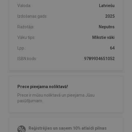
Valoda:
Latviešu
Izdošanas gads:
2025
Ražotājs:
Neputns
Vāku tips:
Mīkstie vāki
Lpp.:
64
ISBN kods:
9789934651052
Prece pieejama noliktavā!
Prece ir mūsu noliktavā un pieejama Jūsu
pasūtījumam.
Reģistrējies un saņem 10% atlaidi pilnas