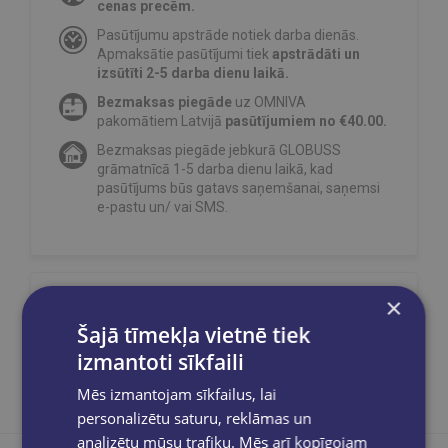
cenas precēm.
Pasūtījumu apstrāde notiek darba dienās.
Apmaksātie pasūtījumi tiek
apstrādāti un
izsūtīti 2-5 darba dienu laikā.
Bezmaksas piegāde
uz OMNIVA
pakomātiem Latvijā
pasūtījumiem no €40.00.
Bezmaksas piegāde jebkurā GLOBUSS
grāmatnīcā 1-5 darba dienu laikā, kad
pasūtījums būs gatavs saņemšanai, saņemsi
e-pastu un/ vai SMS.
×
Dalies sociālajos tīklos:
Šajā tīmekļa vietnē tiek
izmantoti sīkfaili
Mēs izmantojam sīkfailus, lai
personalizētu saturu, reklāmas un
analizētu mūsu trafiku. Mēs arī kopīgojam