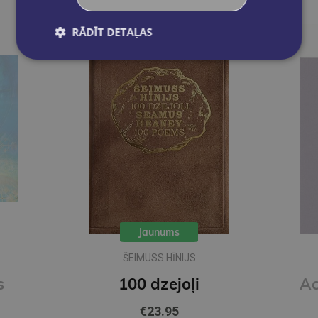
RĀDĪT DETAĻAS
Jaunums
ŠEIMUSS HĪNIJS
s
100 dzejoļi
€23.95