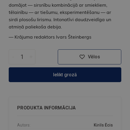
domājot — sirsnību kombinācijā ar smiekliem,
tēlainību — ar tiešumu, eksperimentēšanu — ar
sirdi plosošu lirismu. Intonatīvi daudzveidīga un
atmiņā paliekoša debija.
— Krājuma redaktors Ivars Šteinbergs
-
+
Vēlos
Ielikt grozā
PRODUKTA INFORMĀCIJA
Autors:
Kirils Ēcis