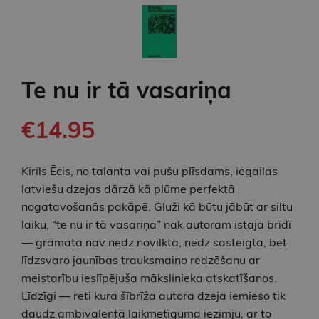
Te nu ir tā vasariņa
€14.95
Kirils Ēcis, no talanta vai pušu plīsdams, iegailas
latviešu dzejas dārzā kā plūme perfektā
nogatavošanās pakāpē. Gluži kā būtu jābūt ar siltu
laiku, “te nu ir tā vasariņa” nāk autoram īstajā brīdī
— grāmata nav nedz novilkta, nedz sasteigta, bet
līdzsvaro jaunības trauksmaino redzēšanu ar
meistarību ieslīpējuša mākslinieka atskatīšanos.
Līdzīgi — reti kura šībrīža autora dzeja iemieso tik
daudz ambivalentā laikmetīguma iezīmju, ar to