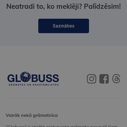
Neatradi to, ko meklēji? Palīdzēsim!
Sazināties
Vairāk nekā grāmatnīca
"Globuss" ir ideāla pieturvieta grāmatu pasaulē tiem,