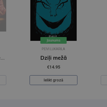
Jaunums
PEIVI LUKARILA
Dancing The Dream
Dziļi mežā
€14.95
Ielikt grozā