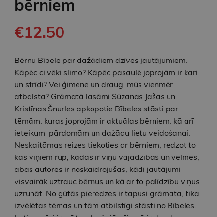
bērniem
€12.50
Bērnu Bībele par dažādiem dzīves jautājumiem.
Kāpēc cilvēki slimo? Kāpēc pasaulē joprojām ir kari
un strīdi? Vei ģimene un draugi mūs vienmēr
atbalsta? Grāmatā lasāmi Sūzanas Jašas un
Kristīnas Šnurles apkopotie Bībeles stāsti par
tēmām, kuras joprojām ir aktuālas bērniem, kā arī
ieteikumi pārdomām un dažādu lietu veidošanai.
Neskaitāmas reizes tiekoties ar bērniem, redzot to
kas viņiem rūp, kādas ir viņu vajadzības un vēlmes,
abas autores ir noskaidrojušas, kādi jautājumi
visvairāk uztrauc bērnus un kā ar to palīdzību viņus
uzrunāt. No gūtās pieredzes ir tapusi grāmata, tika
izvēlētas tēmas un tām atbilstīgi stāsti no Bībeles.