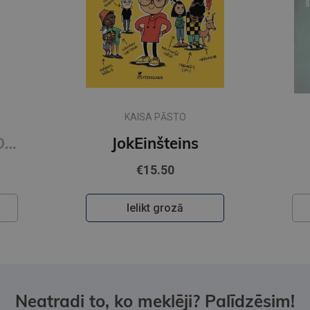
Jaunums
FRĪDA MAKFADENA
Ieslodzītais
€22.95
Ielikt grozā
Neatradi to, ko meklēji? Palīdzēsim!