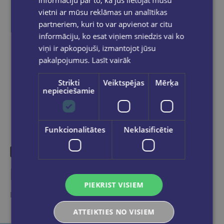
informāciju par to, kā jūs lietojat mūsu
pasūtījums būs gatavs saņemšanai, saņemsi
vietni ar mūsu reklāmas un analītikas
e-pastu un/ vai SMS.
partneriem, kuri to var apvienot ar citu
informāciju, ko esat viņiem sniedzis vai ko
viņi ir apkopojuši, izmantojot jūsu
pakalpojumus.
Lasīt vairāk
Dalies sociālajos tīklos:
Strikti
Veiktspējas
Mērķa
nepieciešamie
Funkcionalitātes
Neklasificētie
Līdzīgas preces
PIEKRIST VISIEM
Ieskaties, varbūt noder
ATTEIKTIES NO VISIEM