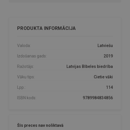
PRODUKTA INFORMĀCIJA
Valoda:
Latviešu
Izdošanas gads:
2019
Ražotājs:
Latvijas Bībeles biedrība
Vāku tips:
Cietie vāki
Lpp.:
114
ISBN kods:
9789984834856
Šīs preces nav noliktavā