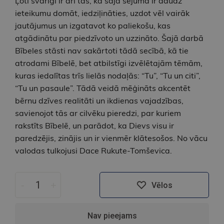
Ļoti svarīgi ir arī tas, ka šajā sējumā ir daudz
ieteikumu domāt, iedziļināties, uzdot vēl vairāk
jautājumus un izgatavot ko paliekošu, kas
atgādinātu par piedzīvoto un uzzināto. Šajā darbā
Bībeles stāsti nav sakārtoti tādā secībā, kā tie
atrodami Bībelē, bet atbilstīgi izvēlētajām tēmām,
kuras iedalītas trīs lielās nodaļās: “Tu”, “Tu un citi”,
“Tu un pasaule”. Tādā veidā mēģināts akcentēt
bērnu dzīves realitāti un ikdienas vajadzības,
savienojot tās ar cilvēku pieredzi, par kuriem
rakstīts Bībelē, un parādot, ka Dievs visu ir
paredzējis, zinājis un ir vienmēr klātesošos. No vācu
valodas tulkojusi Dace Rukute-Tomševica.
-
+
Vēlos
Nav pieejams