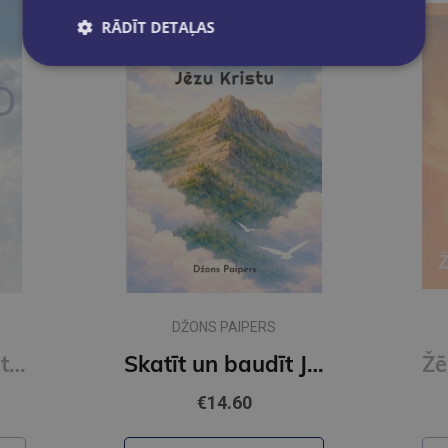
RĀDĪT DETAĻAS
BENUĀ GEDĀ
Skatīt un baudīt Jēzu Kristu
Žēlsirdības atmoda
€11.50