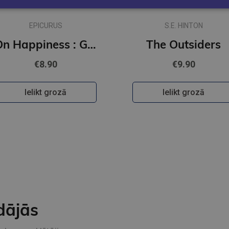
EPICURUS
S.E. HINTON
On Happiness : Gilded Pocket Edition (Arcturus Ornate Classics)
The Outsiders
€8.90
€9.90
Ielikt grozā
Ielikt grozā
dājās