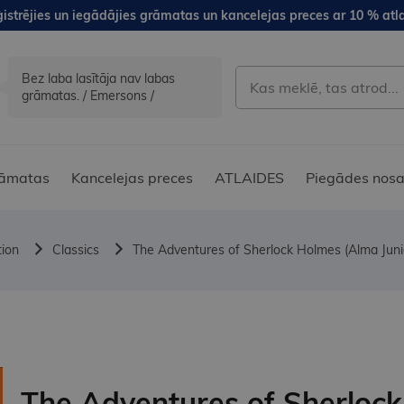
istrējies un iegādājies grāmatas un kancelejas preces ar 10 % atla
Bez laba lasītāja nav labas
grāmatas. / Emersons /
āmatas
Kancelejas preces
ATLAIDES
Piegādes nosa
tion
Classics
The Adventures of Sherlock Holmes (Alma Junio
The Adventures of Sherlock