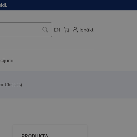
idi.
EN
Ienākt
cījumi
r Classics)
PRODUKTA