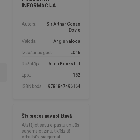
INFORMĀCIJA
Autors:
Sir Arthur Conan
Doyle
Valoda:
Angļu valoda
Izdošanas gads:
2016
Ražotājs:
Alma Books Ltd
Lpp.:
182
ISBN kods:
9781847496164
Šīs preces nav noliktavā
Atstājiet savu e-pastu un Jūs
saņemsiet ziņu, tiklīdz tā
atkal būs pieejama!