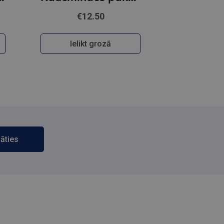
€12.50
Ielikt grozā
āties