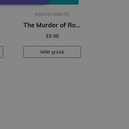
AGATHA CHRISTIE
The Murder of Roger Ackroyd : 100th Anniversary Edition
€9.90
Ielikt grozā