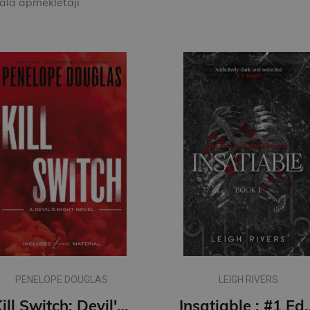
kala apmeklētāji
PENELOPE DOUGLAS
LEIGH RIVERS
Kill Switch: Devil's Night #3
Insatiable : #1 Edge of Darkness series : de