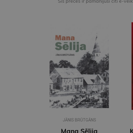
Šīs preces ir pamanījuši citi e-vei
JĀNIS BRŪTGĀNS
Mana Sēlija