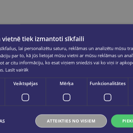
 vietnē tiek izmantoti sīkfaili
kfailus, lai personalizētu saturu, reklāmas un analizētu mūsu tra
ciju par to, kā jūs lietojat mūsu vietni ar mūsu reklāmas un anal
ot ar citu informāciju, ko esat viņiem sniedzis vai ko viņi ir apko
us.
Lasīt vairāk
Veiktspējas
Mērķa
Funkcionalitātes
AS
ATTEIKTIES NO VISIEM
PIEK