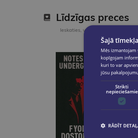
Līdzīgas preces
Ieskaties, varbūt noder
Šajā tīmekļa
Mēs izmantojam sī
kopīgojam informā
kuri to var apvien
jūsu pakalpojum
Strikti
nepieciešamie
RĀDĪT DETAĻ