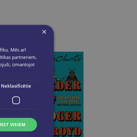
×
fiku. Mēs arī
ītikas partneriem,
pojuši, izmantojot
Neklasificētie
RIST VISIEM