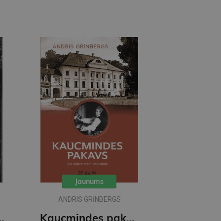
Jaunums
ANDRIS GRĪNBERGS
lux paperback featuring exclusive character artwork
Kaucmindes pakavs