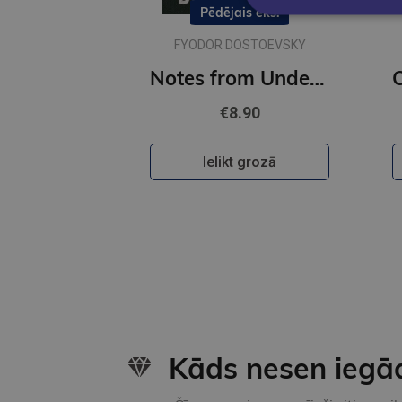
Pēdējais eks.
FYODOR DOSTOEVSKY
Notes from Underground : Gilded Pocket Edition (Arcturus Ornate Classics)
€8.90
Ielikt grozā
Kāds nesen iegā