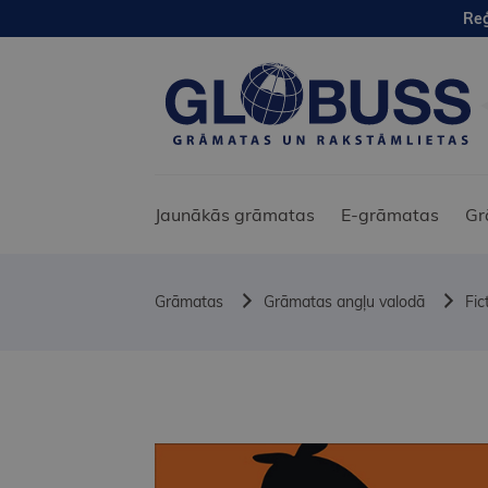
Reģ
Jaunākās grāmatas
E-grāmatas
Gr
Grāmatas
Grāmatas angļu valodā
Fic