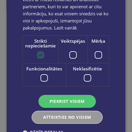
partneriem, kuri to var apvienot ar citu
informāciju, ko esat viņiem sniedzis vai ko
viņi ir apkopojuši, izmantojot jūsu
Sūtīt
pakalpojumus.
Lasīt vairāk
Strikti
Veiktspējas
Mērķa
nepieciešamie
Reģistrējies un saņem 10% atlaidi pilnas
cenas precēm.
Funkcionalitātes
Neklasificētie
Pasūtījumu apstrāde notiek darba dienās.
Apmaksātie pasūtījumi tiek
apstrādāti un
izsūtīti 2-5 darba dienu laikā.
Bezmaksas piegāde
uz OMNIVA
pakomātiem Latvijā
pasūtījumiem no €40.00.
PIEKRIST VISIEM
Bezmaksas piegāde jebkurā GLOBUSS
grāmatnīcā 1-5 darba dienu laikā, kad
ATTEIKTIES NO VISIEM
pasūtījums būs gatavs saņemšanai, saņemsi
e-pastu un/ vai SMS.