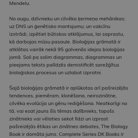
Mendelu.
No augu, dzīvnieku un cilvēka ķermeņa mehānikas;
uz DNS un ģenētisko mantojumu; un vakcīnu
izstrādi, izpētiet būtiskos atklājumus, lai saprastu,
kā darbojas mūsu pasaule. Bioloģijas grāmatā ir
atklātas vairāk nekā 95 galvenās idejas bioloģijas
jomā. Soli pa solim diagrammas, diagrammas un
pieejams teksts palīdzēs demistificēt sarežģītus
bioloģiskos procesus un uzlabot izpratni.
Šajā bioloģijas grāmatā ir aplūkotas arī pašreizējās
tendences, piemēram, klonēšana, neirozinātne,
cilvēka evolūcija un gēnu rediģēšana. Neatkarīgi no
tā, vai esat jauns šīs tēmas dalībnieks, topošs
zinātnieks vai vēlaties sekot līdzi un izprast
pašreizējās ētikas un zinātnes debates, The Biology
Book ir domāta jums. Complete Series DK Books ir