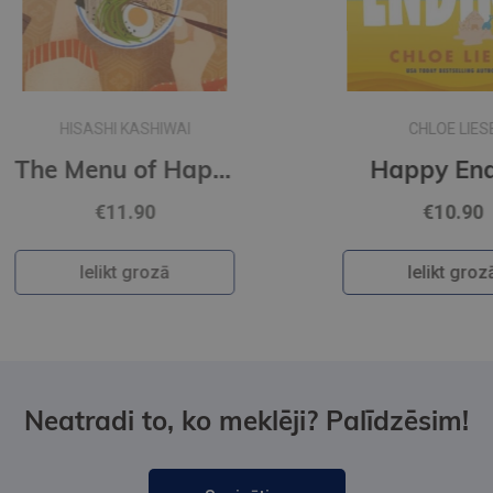
CHLOE LIESE
The Menu of Happiness
Happy Ending
€10.90
Ielikt grozā
Neatradi to, ko meklēji? Palīdzēsim!