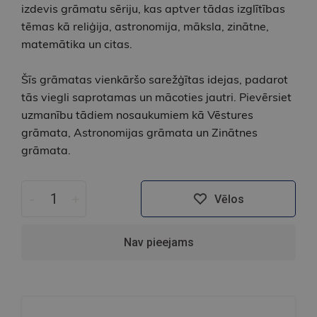
izdevis grāmatu sēriju, kas aptver tādas izglītības
tēmas kā reliģija, astronomija, māksla, zinātne,
matemātika un citas.
Šīs grāmatas vienkāršo sarežģītas idejas, padarot
tās viegli saprotamas un mācoties jautri. Pievērsiet
uzmanību tādiem nosaukumiem kā Vēstures
grāmata, Astronomijas grāmata un Zinātnes
grāmata.
-
+
Vēlos
Nav pieejams