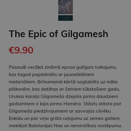
The Epic of Gilgamesh
€9.90
Pasaulē vecākā zināmā eposa galīgais tulkojums,
kas tagad papildināts ar jaunatklātiem
materiāliem. Brīnumainā kārtā saglabāts uz māla
plāksnēm, kas datētas ar četriem tūkstošiem gadu,
Urukas karaļa Gilgameša dzejolis pirms daudziem
gadsimtiem ir bijis pirms Homēra. Stāsts stāsta par
Gilgameša piedzīvojumiem ar savvaļas cilvēku
Enkidu un par viņa grūto ceļojumu uz zemes galiem,
meklējot Babilonijas Noa un nemirstības noslēpumu.