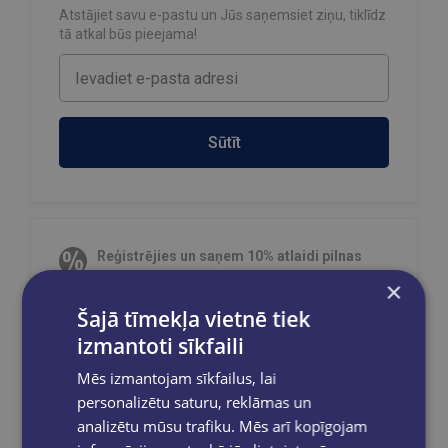
Atstājiet savu e-pastu un Jūs saņemsiet ziņu, tiklīdz
tā atkal būs pieejama!
Sūtīt
Reģistrējies un saņem 10% atlaidi pilnas
cenas precēm.
×
Pasūtījumu apstrāde notiek darba dienās.
Šajā tīmekļa vietnē tiek
Apmaksātie pasūtījumi tiek
apstrādāti un
izmantoti sīkfaili
izsūtīti 2-5 darba dienu laikā.
Bezmaksas piegāde
uz OMNIVA
Mēs izmantojam sīkfailus, lai
pakomātiem Latvijā
pasūtījumiem no €40.00.
personalizētu saturu, reklāmas un
Bezmaksas piegāde jebkurā GLOBUSS
analizētu mūsu trafiku. Mēs arī kopīgojam
grāmatnīcā 1-5 darba dienu laikā, kad