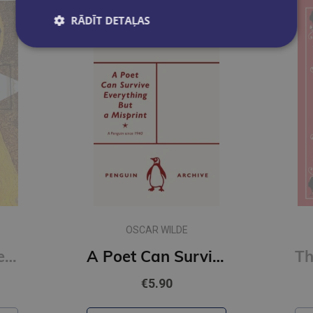
RĀDĪT DETAĻAS
EDGAR ALLAN POE
A Poet Can Survive Everything But a Misprint (Penguin Archive)
The Raven and Other Poems : Fully Annotated Edition (Alma Classics)
€8.90