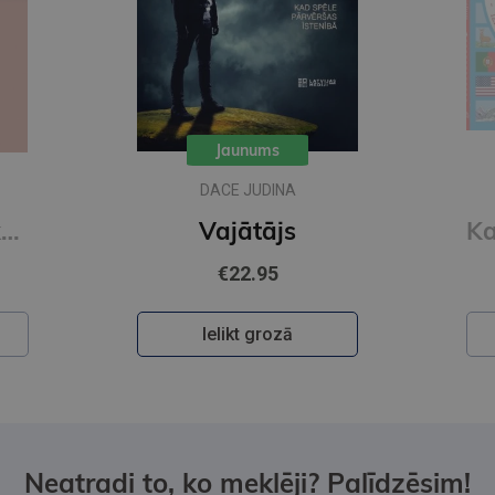
Jaunums
DACE JUDINA
Kaucmindes pakavs
Vajātājs
€22.95
Ielikt grozā
Neatradi to, ko meklēji? Palīdzēsim!