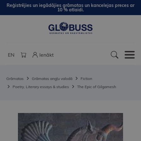
Reģistrējies un iegādājies grāmatas un kancelejas preces ar
10 % atlaidi.
EN
Ienākt
Grāmatas
Grāmatas angļu valodā
Fiction
Poetry, Literary essays & studies
The Epic of Gilgamesh