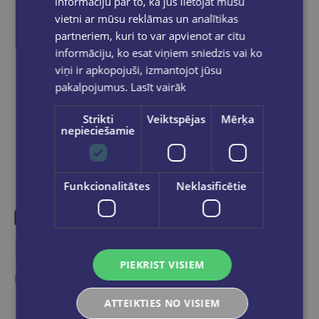
informāciju par to, kā jūs lietojat mūsu
pasūtījums būs gatavs saņemšanai, saņemsi
vietni ar mūsu reklāmas un analītikas
e-pastu un/ vai SMS.
partneriem, kuri to var apvienot ar citu
informāciju, ko esat viņiem sniedzis vai ko
viņi ir apkopojuši, izmantojot jūsu
pakalpojumus.
Lasīt vairāk
Dalies sociālajos tīklos:
Strikti
Veiktspējas
Mērķa
nepieciešamie
Funkcionalitātes
Neklasificētie
Līdzīgas preces
PIEKRIST VISIEM
Ieskaties, varbūt noder
ATTEIKTIES NO VISIEM