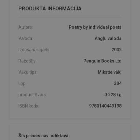
PRODUKTA INFORMĀCIJA
Autors:
Poetry by individual poets
Valoda:
Angļu valoda
Izdošanas gads:
2002
Ražotājs:
Penguin Books Ltd
Vāku tips:
Mīkstie vāki
Lpp.:
304
product.Svars:
0.228 kg
ISBN kods:
9780140449198
Šīs preces nav noliktavā