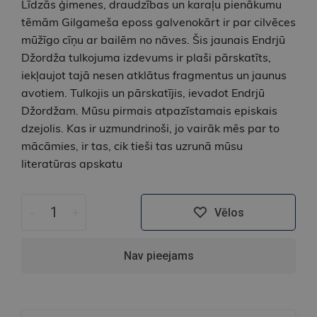
Līdzās ģimenes, draudzības un karaļu pienākumu
tēmām Gilgameša eposs galvenokārt ir par cilvēces
mūžīgo cīņu ar bailēm no nāves. Šis jaunais Endrjū
Džordža tulkojuma izdevums ir plaši pārskatīts,
iekļaujot tajā nesen atklātus fragmentus un jaunus
avotiem. Tulkojis un pārskatījis, ievadot Endrjū
Džordžam. Mūsu pirmais atpazīstamais episkais
dzejolis. Kas ir uzmundrinoši, jo vairāk mēs par to
mācāmies, ir tas, cik tieši tas uzrunā mūsu
literatūras apskatu
-
+
Vēlos
Nav pieejams