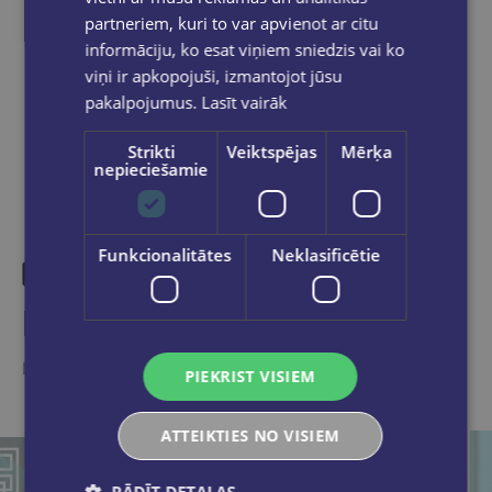
partneriem, kuri to var apvienot ar citu
informāciju, ko esat viņiem sniedzis vai ko
viņi ir apkopojuši, izmantojot jūsu
Dalies sociālajos tīklos:
pakalpojumus.
Lasīt vairāk
Strikti
Veiktspējas
Mērķa
nepieciešamie
Funkcionalitātes
Neklasificētie
Līdzīgas preces
Ieskaties, varbūt noder
PIEKRIST VISIEM
ATTEIKTIES NO VISIEM