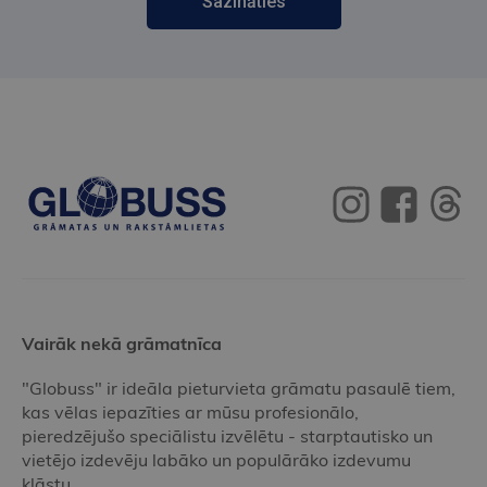
Sazināties
Vairāk nekā grāmatnīca
"Globuss" ir ideāla pieturvieta grāmatu pasaulē tiem,
kas vēlas iepazīties ar mūsu profesionālo,
pieredzējušo speciālistu izvēlētu - starptautisko un
vietējo izdevēju labāko un populārāko izdevumu
klāstu.