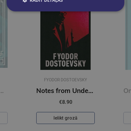
RĀDĪT DETAĻAS
FYODOR DOSTOEVSKY
onfucius : Illustrated Pocket Edition with Ribbon Marker
Notes from Underground : Gilded Pocket Edition (Arcturus Ornate Classics)
€8.90
Ielikt grozā