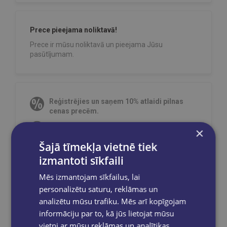
Prece pieejama noliktavā!
Prece ir mūsu noliktavā un pieejama Jūsu
pasūtījumam.
Reģistrējies un saņem 10% atlaidi pilnas
cenas precēm.
Pasūtījumu apstrāde notiek darba dienās.
×
Apmaksātie pasūtījumi tiek
apstrādāti un
Šajā tīmekļa vietnē tiek
izsūtīti 2-5 darba dienu laikā.
izmantoti sīkfaili
Bezmaksas piegāde
uz OMNIVA
pakomātiem Latvijā
pasūtījumiem no €40.00.
Mēs izmantojam sīkfailus, lai
Bezmaksas piegāde jebkurā GLOBUSS
personalizētu saturu, reklāmas un
grāmatnīcā 1-5 darba dienu laikā, kad
analizētu mūsu trafiku. Mēs arī kopīgojam
pasūtījums būs gatavs saņemšanai, saņemsi
informāciju par to, kā jūs lietojat mūsu
e-pastu un/ vai SMS.
vietni ar mūsu reklāmas un analītikas