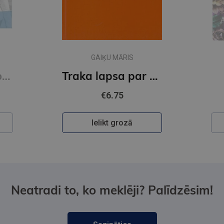
GAIĶU MĀRIS
Harmonize 4 Workbook
Traka lapsa par ceļu
€6.75
Ielikt grozā
Neatradi to, ko meklēji? Palīdzēsim!