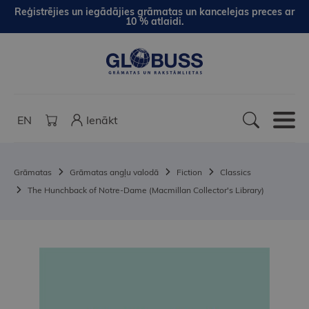
Reģistrējies un iegādājies grāmatas un kancelejas preces ar
10 % atlaidi.
EN
Ienākt
Grāmatas
Grāmatas angļu valodā
Fiction
Classics
The Hunchback of Notre-Dame (Macmillan Collector's Library)