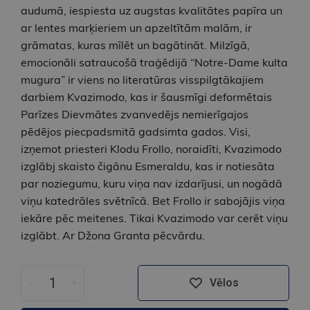
audumā, iespiesta uz augstas kvalitātes papīra un
ar lentes marķieriem un apzeltītām malām, ir
grāmatas, kuras mīlēt un bagātināt. Milzīgā,
emocionāli satraucošā traģēdijā “Notre-Dame kulta
mugura” ir viens no literatūras visspilgtākajiem
darbiem Kvazimodo, kas ir šausmīgi deformētais
Parīzes Dievmātes zvanvedējs nemierīgajos
pēdējos piecpadsmitā gadsimta gados. Visi,
izņemot priesteri Klodu Frollo, noraidīti, Kvazimodo
izglābj skaisto čigānu Esmeraldu, kas ir notiesāta
par noziegumu, kuru viņa nav izdarījusi, un nogādā
viņu katedrāles svētnīcā. Bet Frollo ir sabojājis viņa
iekāre pēc meitenes. Tikai Kvazimodo var cerēt viņu
izglābt. Ar Džona Granta pēcvārdu.
-
+
Vēlos