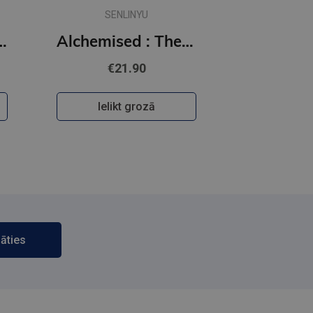
SENLINYU
 Off the Ice series
Alchemised : The global fantasy sensation with exclusive features
€21.90
Ielikt grozā
āties