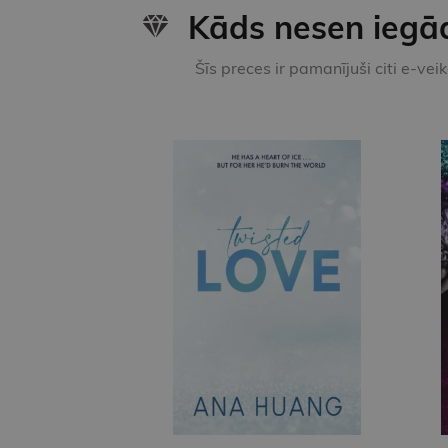
Kāds nesen iegā
Šīs preces ir pamanījuši citi e-vei