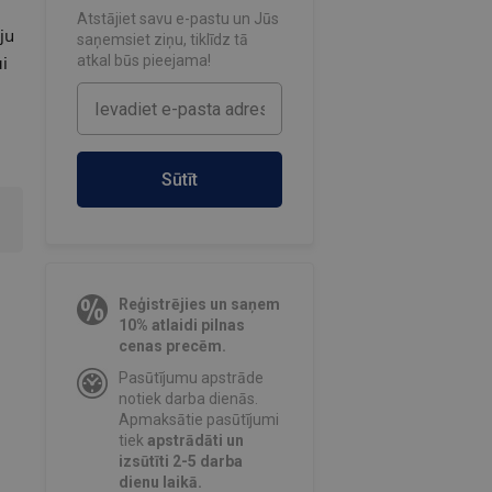
Atstājiet savu e-pastu un Jūs
ju
saņemsiet ziņu, tiklīdz tā
i
atkal būs pieejama!
Sūtīt
Reģistrējies un saņem
10% atlaidi pilnas
cenas precēm.
Pasūtījumu apstrāde
notiek darba dienās.
Apmaksātie pasūtījumi
tiek
apstrādāti un
izsūtīti 2-5 darba
dienu laikā.