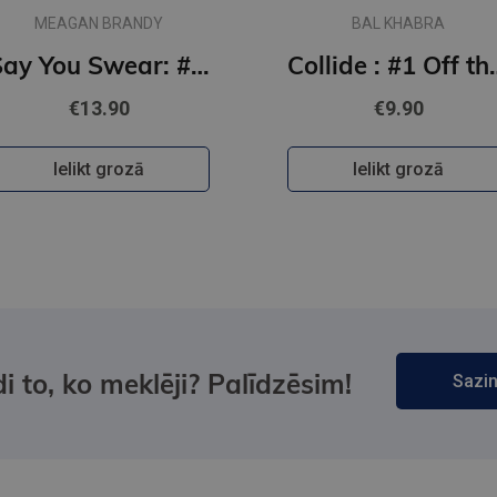
MEAGAN BRANDY
BAL KHABRA
Say You Swear: #1 Boys of Avix series : The smash-hit TikTok sensation
Collide : #1
€13.90
€9.90
Ielikt grozā
Ielikt grozā
i to, ko meklēji? Palīdzēsim!
Sazin