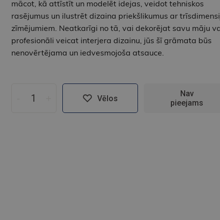
mācot, kā attīstīt un modelēt idejas, veidot tehniskos
rasējumus un ilustrēt dizaina priekšlikumus ar trīsdimensi
zīmējumiem. Neatkarīgi no tā, vai dekorējat savu māju va
profesionāli veicat interjera dizainu, jūs šī grāmata būs
nenovērtējama un iedvesmojoša atsauce.
Nav
-
+
Vēlos
pieejams