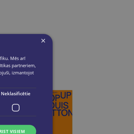
×
fiku. Mēs arī
ītikas partneriem,
pojuši, izmantojot
Neklasificētie
RIST VISIEM