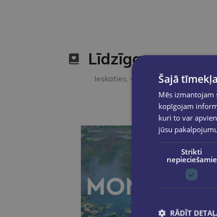
Līdzīgas preces
Šajā tīmekļa
Ieskaties, varbūt noder
Mēs izmantojam sī
kopīgojam informā
kuri to var apvien
jūsu pakalpojum
Strikti
nepieciešamie
RĀDĪT DETAĻ