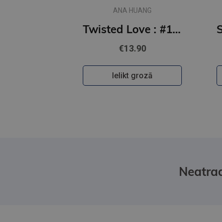
ANA HUANG
Twisted Love : #1 Twisted series - the TikTok sensation! Fall into a world of addictive romance...
€13.90
Ielikt grozā
Neatrad