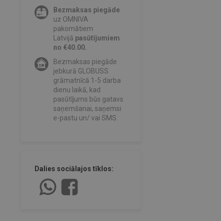
Bezmaksas piegāde
uz OMNIVA
pakomātiem
Latvijā
pasūtījumiem
no €40.00.
Bezmaksas piegāde
jebkurā GLOBUSS
grāmatnīcā 1-5 darba
dienu laikā, kad
pasūtījums būs gatavs
saņemšanai, saņemsi
e-pastu un/ vai SMS.
Dalies sociālajos tīklos: