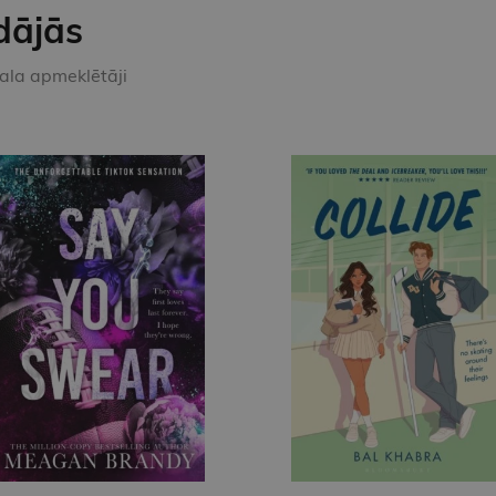
dājās
kala apmeklētāji