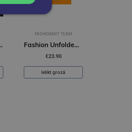
FASHIONARY TEAM
Masters of Art
Fashion Unfolded: Pop-Up Louis Vuitton
€23.90
Ielikt grozā