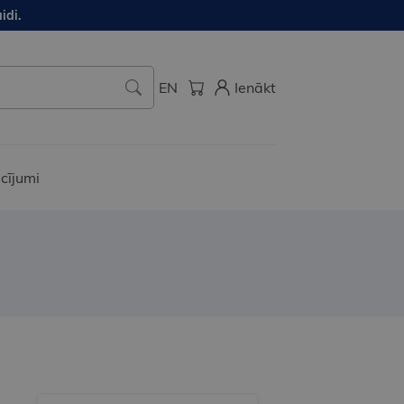
idi.
EN
Ienākt
cījumi