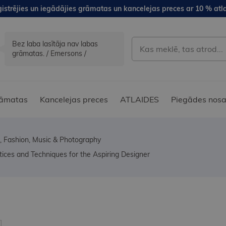
istrējies un iegādājies grāmatas un kancelejas preces ar 10 % atla
Bez laba lasītāja nav labas
grāmatas. / Emersons /
āmatas
Kancelejas preces
ATLAIDES
Piegādes nosa
, Fashion, Music & Photography
ctices and Techniques for the Aspiring Designer