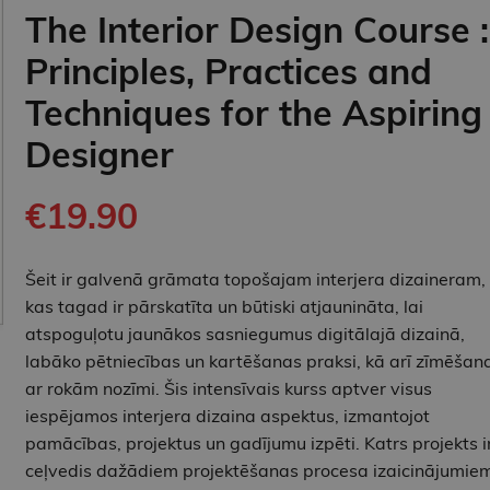
The Interior Design Course :
Principles, Practices and
Techniques for the Aspiring
Designer
€19.90
Šeit ir galvenā grāmata topošajam interjera dizaineram,
kas tagad ir pārskatīta un būtiski atjaunināta, lai
atspoguļotu jaunākos sasniegumus digitālajā dizainā,
labāko pētniecības un kartēšanas praksi, kā arī zīmēšan
ar rokām nozīmi. Šis intensīvais kurss aptver visus
iespējamos interjera dizaina aspektus, izmantojot
pamācības, projektus un gadījumu izpēti. Katrs projekts i
ceļvedis dažādiem projektēšanas procesa izaicinājumiem