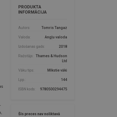
PRODUKTA
INFORMĀCIJA
Autors:
Tomris Tangaz
Valoda:
Angļu valoda
Izdošanas gads:
2018
Ražotājs:
Thames & Hudson
Ltd
Vāku tips:
Mīkstie vāki
Lpp.:
144
as
ISBN kods:
9780500294475
r
,
Šīs preces nav noliktavā