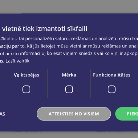
 vietnē tiek izmantoti sīkfaili
kfailus, lai personalizētu saturu, reklāmas un analizētu mūsu tra
ciju par to, kā jūs lietojat mūsu vietni ar mūsu reklāmas un anal
ot ar citu informāciju, ko esat viņiem sniedzis vai ko viņi ir apko
us.
Lasīt vairāk
Veiktspējas
Mērķa
Funkcionalitātes
AS
ATTEIKTIES NO VISIEM
PIEK
ELLE KENNEDY
ELLE KENNEDY