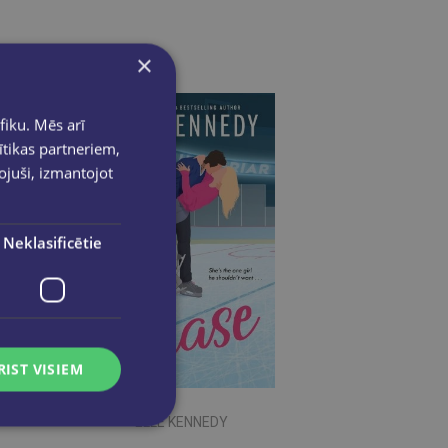
×
fiku. Mēs arī
ītikas partneriem,
pojuši, izmantojot
Neklasificētie
RIST VISIEM
ELLE KENNEDY