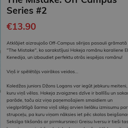
Series #2
€13.90
Atklājiet aizraujošo Off-Campus sērijas pasauli grāmatā
"The Mistake", ko sarakstījusi Hokeja romānu karaliene El
Kenedija, un izbaudiet perfektu otrās iespējas romānu!
Viņš ir spēlētājs vairākos veidos...
Koledžas juniors Džons Logans var iegūt jebkuru meiteni,
kuru viņš vēlas. Hokeja zvaigznes dzīve ir ballīšu un saka
parāde, taču aiz viņa paņemošajiem smaidiem un
vieglprātīgā šarma viņš slēpj arvien lielāku izmisumu par
strupceļu, pa kuru viņam nāksies iet pēc skolas beigšana
Seksīga tikšanās ar pirmkursnieci Greisu Iversu ir tieši tas