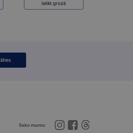
Ielikt grozā
āties
Seko mums: