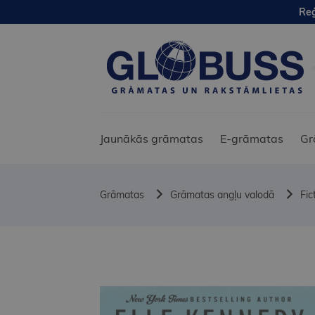
Reģ
Jaunākās grāmatas
E-grāmatas
Gr
Grāmatas
Grāmatas angļu valodā
Fic