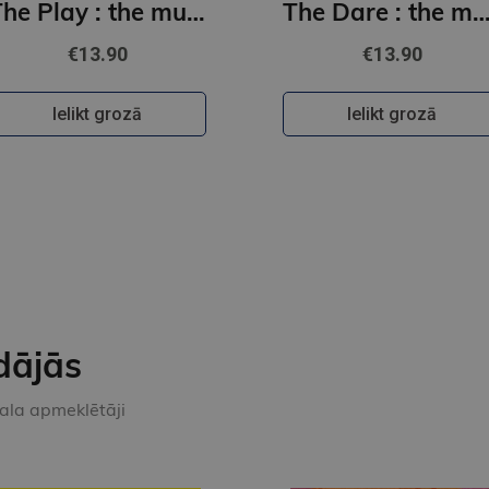
The Play : the must-read, sports romance and TikTok sensation!
The Dare : the must-read, sports romance and TikTok se
€13.90
€13.90
Ielikt grozā
Ielikt grozā
dājās
kala apmeklētāji