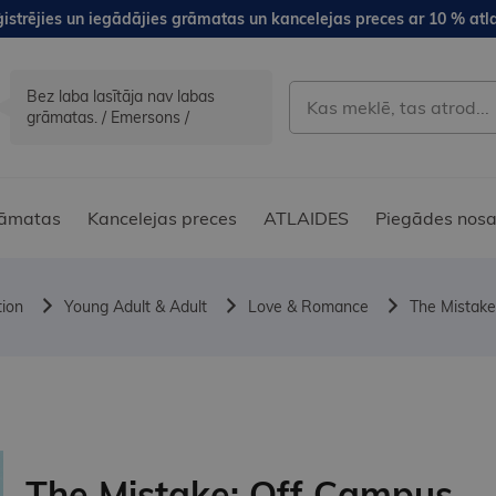
istrējies un iegādājies grāmatas un kancelejas preces ar 10 % atla
Bez laba lasītāja nav labas
grāmatas. / Emersons /
āmatas
Kancelejas preces
ATLAIDES
Piegādes nosa
tion
Young Adult & Adult
Love & Romance
The Mistake
The Mistake: Off Campus