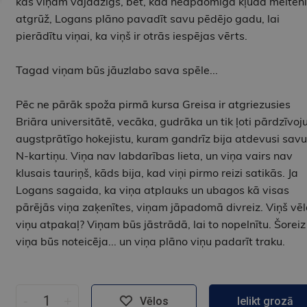
kas viņam vajadzīgs, bet, kad neapdomīga kļūda meiteni
atgrūž, Logans plāno pavadīt savu pēdējo gadu, lai
pierādītu viņai, ka viņš ir otrās iespējas vērts.
Tagad viņam būs jāuzlabo sava spēle...
Pēc ne pārāk spoža pirmā kursa Greisa ir atgriezusies
Briāra universitātē, vecāka, gudrāka un tik ļoti pārdzīvoju
augstprātīgo hokejistu, kuram gandrīz bija atdevusi savu
N-kartiņu. Viņa nav labdarības lieta, un viņa vairs nav
klusais tauriņš, kāds bija, kad viņi pirmo reizi satikās. Ja
Logans sagaida, ka viņa atplauks un ubagos kā visas
pārējās viņa zaķenītes, viņam jāpadomā divreiz. Viņš vē
viņu atpakaļ? Viņam būs jāstrādā, lai to nopelnītu. Šoreiz
viņa būs noteicēja... un viņa plāno viņu padarīt traku.
-
+
Vēlos
Ielikt grozā