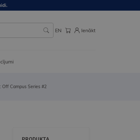
idi.
EN
Ienākt
cījumi
: Off Campus Series #2
PRODUKTA