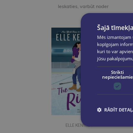
Ieskaties, varbūt noder
Šajā tīmekļa
Mēs izmantojam sī
kopīgojam informā
kuri to var apvien
jūsu pakalpojum
Strikti
nepieciešamie
RĀDĪT DETAĻ
ELLE KENNEDY