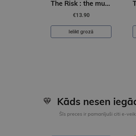
The Risk : the must-read, sports romance and TikTok sensation!
€13.90
Ielikt grozā
Kāds nesen iegā
Šīs preces ir pamanījuši citi e-vei