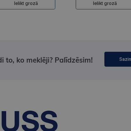
Ielikt grozā
Ielikt grozā
i to, ko meklēji? Palīdzēsim!
Sazin