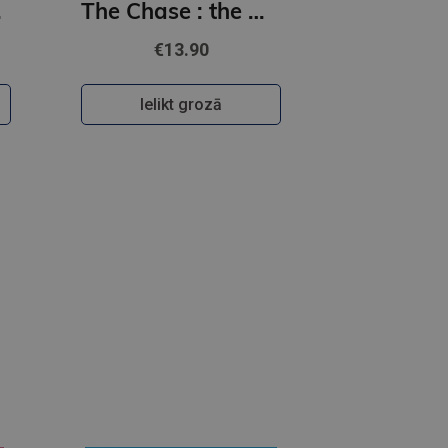
nsation!
The Chase : the must-read, sports romance and TikTok sensation!
€13.90
Ielikt grozā