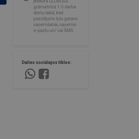
jebkurā GLOBUSS
grāmatnīcā 1-5 darba
dienu laikā, kad
pasūtījums būs gatavs
saņemšanai, saņemsi
e-pastu un/ vai SMS.
Dalies sociālajos tīklos: