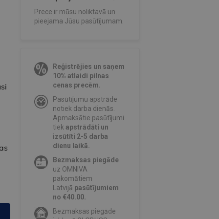
Prece ir mūsu noliktavā un
pieejama Jūsu pasūtījumam.
Reģistrējies un saņem
10% atlaidi pilnas
cenas precēm.
si
Pasūtījumu apstrāde
notiek darba dienās.
Apmaksātie pasūtījumi
tiek
apstrādāti un
izsūtīti 2-5 darba
dienu laikā.
las
Bezmaksas piegāde
uz OMNIVA
pakomātiem
Latvijā
pasūtījumiem
no €40.00.
Bezmaksas piegāde