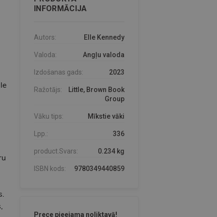
INFORMĀCIJA
Autors:
Elle Kennedy
Valoda:
Angļu valoda
Izdošanas gads:
2023
le
Ražotājs:
Little, Brown Book
Group
Vāku tips:
Mīkstie vāki
Lpp.:
336
product.Svars:
0.234 kg
ru
ISBN kods:
9780349440859
s.
,
Prece pieejama noliktavā!