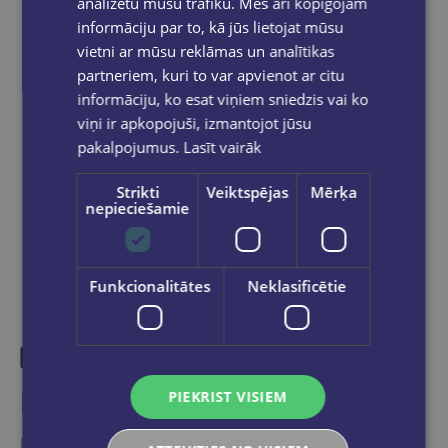
analizētu mūsu trafiku. Mēs arī kopīgojam
Bezmaksas piegāde jebkurā GLOBUSS
informāciju par to, kā jūs lietojat mūsu
grāmatnīcā 1-5 darba dienu laikā, kad
vietni ar mūsu reklāmas un analītikas
pasūtījums būs gatavs saņemšanai, saņemsi
partneriem, kuri to var apvienot ar citu
e-pastu un/ vai SMS.
informāciju, ko esat viņiem sniedzis vai ko
viņi ir apkopojuši, izmantojot jūsu
pakalpojumus.
Lasīt vairāk
Dalies sociālajos tīklos:
Strikti
Veiktspējas
Mērķa
nepieciešamie
Funkcionalitātes
Neklasificētie
Līdzīgas preces
PIEKRIST VISIEM
Ieskaties, varbūt noder