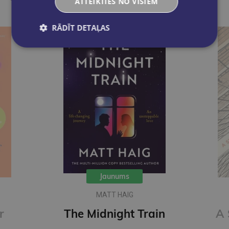
ATTEIKTIES NO VISIEM
RĀDĪT DETAĻAS
Jaunums
MATT HAIG
r
The Midnight Train