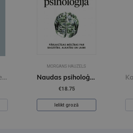
MORGANS HAUZELS
Read People Like a Book : How to Analyze, Understand, and Predict People's Emotions, Thoughts, Inten
Naudas psiholoģija
€18.75
Ielikt grozā