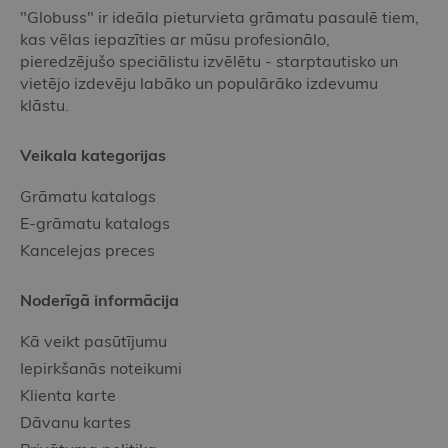
"Globuss" ir ideāla pieturvieta grāmatu pasaulē tiem,
kas vēlas iepazīties ar mūsu profesionālo,
pieredzējušo speciālistu izvēlētu - starptautisko un
vietējo izdevēju labāko un populārāko izdevumu
klāstu.
Veikala kategorijas
Grāmatu katalogs
E-grāmatu katalogs
Kancelejas preces
Noderīgā informācija
Kā veikt pasūtījumu
Iepirkšanās noteikumi
Klienta karte
Dāvanu kartes