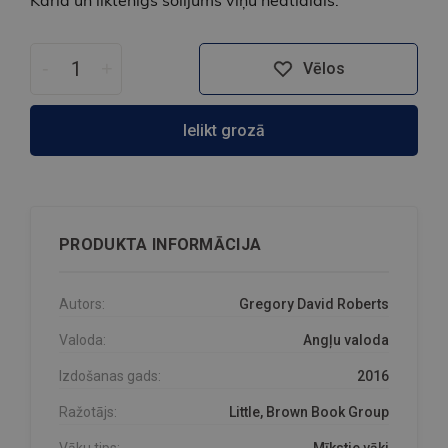
-
+
Vēlos
Ielikt grozā
PRODUKTA INFORMĀCIJA
Autors:
Gregory David Roberts
Valoda:
Angļu valoda
Izdošanas gads:
2016
Ražotājs:
Little, Brown Book Group
Vāku tips:
Mīkstie vāki