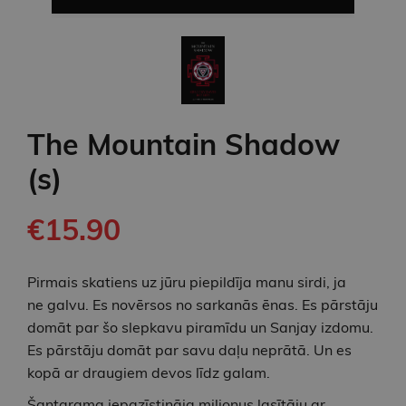
The Mountain Shadow
(s)
€15.90
Pirmais skatiens uz jūru piepildīja manu sirdi, ja
ne galvu. Es novērsos no sarkanās ēnas. Es pārstāju
domāt par šo slepkavu piramīdu un Sanjay izdomu.
Es pārstāju domāt par savu daļu neprātā. Un es
kopā ar draugiem devos līdz galam.
Šantarama iepazīstināja miljonus lasītāju ar