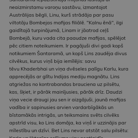
neaizmirstamu varoņu sastāvu, izmantojot
Austrālijas bēgli, Linu, kurš strādāja par pasu
viltotāju Bombejas mafijas filiālē. "Kalnu ēnā", ilgi
gaidītajā turpinājumā, Linam ir jāatrod ceļš
Bombejā, kuru vada cita paaudze mafijas, spēlējot
pēc citiem noteikumiem. Ir pagājuši divi gadi kopš
notikumiem Šantaramā, un kopš Lins zaudēja divus
cilvēkus, kurus viņš bija iemīlējis: savu
tēvu Khaderbhai un viņa dvēseles palīgu Karlu, kura
apprecējās ar glītu Indijas mediju magnātu. Lins
atgriežas no kontrabandas brauciena uz pilsētu,
kas, šķiet, ir pārāk mainījusies, pārāk drīz. Daudzi
viņa vecie draugi jau sen ir aizgājuši, jaunā mafijas
vadība ir sapinusies arvien vardarbīgākās un
bīstamākās intrigās, un teiksmains svēts cilvēks
apstrīd visu, ko Lins domāja, ka viņš ir uzzinājis par
mīlestību un dzīvi. Bet Lins nevar atstāt salu pilsētu:
Karla un liktenīgs solījums viņu neatlaidīs.