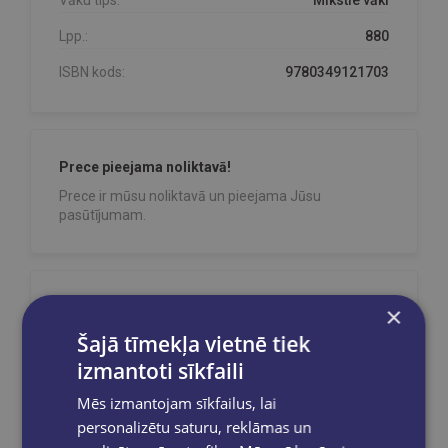
Lpp.:
880
ISBN kods:
9780349121703
Prece pieejama noliktavā!
Prece ir mūsu noliktavā un pieejama Jūsu
pasūtījumam.
Reģistrējies un saņem 10% atlaidi pilnas
×
cenas precēm.
Šajā tīmekļa vietnē tiek
Pasūtījumu apstrāde notiek darba dienās.
izmantoti sīkfaili
Apmaksātie pasūtījumi tiek
apstrādāti un
izsūtīti 2-5 darba dienu laikā.
Mēs izmantojam sīkfailus, lai
Bezmaksas piegāde
uz OMNIVA
personalizētu saturu, reklāmas un
pakomātiem Latvijā
pasūtījumiem no €40.00.