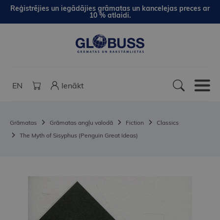
Reģistrējies un iegādājies grāmatas un kancelejas preces ar
10 % atlaidi.
EN
Ienākt
Grāmatas
Grāmatas angļu valodā
Fiction
Classics
The Myth of Sisyphus (Penguin Great Ideas)