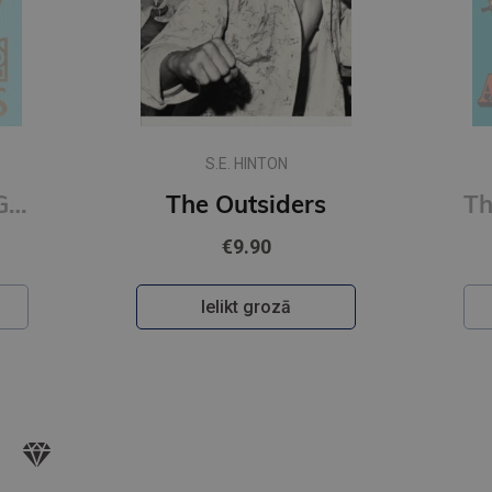
S.E. HINTON
On Happiness : Gilded Pocket Edition (Arcturus Ornate Classics)
The Outsiders
€9.90
Ielikt grozā