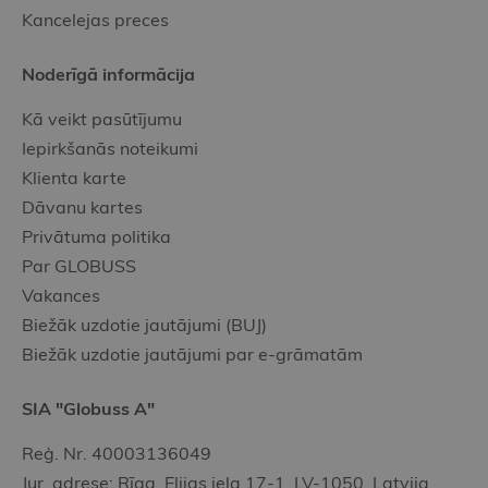
Kancelejas preces
Noderīgā informācija
Kā veikt pasūtījumu
Iepirkšanās noteikumi
Klienta karte
Dāvanu kartes
Privātuma politika
Par GLOBUSS
Vakances
Biežāk uzdotie jautājumi (BUJ)
Biežāk uzdotie jautājumi par e-grāmatām
SIA "Globuss A"
Reģ. Nr. 40003136049
Jur. adrese: Rīga, Elijas iela 17-1, LV-1050, Latvija