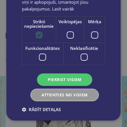
viņi ir apkopojuši, izmantojot jūsu
pakalpojumus.
Lasīt vairāk
Strikti
Veiktspējas
Mērķa
nepieciešamie
Līdzīgas preces
Funkcionalitātes
Neklasificētie
Ieskaties, varbūt noder
PIEKRIST VISIEM
ATTEIKTIES NO VISIEM
RĀDĪT DETAĻAS