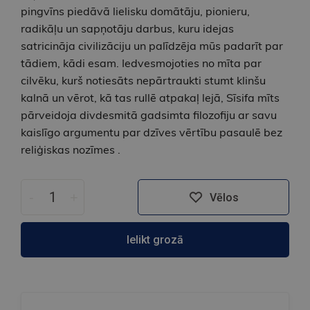
pingvīns piedāvā lielisku domātāju, pionieru,
radikāļu un sapņotāju darbus, kuru idejas
satricināja civilizāciju un palīdzēja mūs padarīt par
tādiem, kādi esam. Iedvesmojoties no mīta par
cilvēku, kurš notiesāts nepārtraukti stumt klinšu
kalnā un vērot, kā tas rullē atpakaļ lejā, Sīsifa mīts
pārveidoja divdesmitā gadsimta filozofiju ar savu
kaislīgo argumentu par dzīves vērtību pasaulē bez
reliģiskas nozīmes .
-
+
Vēlos
Ielikt grozā