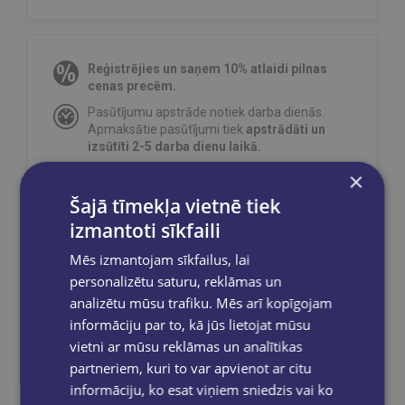
Reģistrējies un saņem 10% atlaidi pilnas
cenas precēm.
Pasūtījumu apstrāde notiek darba dienās.
Apmaksātie pasūtījumi tiek
apstrādāti un
izsūtīti 2-5 darba dienu laikā.
Bezmaksas piegāde
uz OMNIVA
×
pakomātiem Latvijā
pasūtījumiem no €40.00.
Šajā tīmekļa vietnē tiek
Bezmaksas piegāde jebkurā GLOBUSS
izmantoti sīkfaili
grāmatnīcā 1-5 darba dienu laikā, kad
pasūtījums būs gatavs saņemšanai, saņemsi
Mēs izmantojam sīkfailus, lai
e-pastu un/ vai SMS.
personalizētu saturu, reklāmas un
analizētu mūsu trafiku. Mēs arī kopīgojam
informāciju par to, kā jūs lietojat mūsu
vietni ar mūsu reklāmas un analītikas
Dalies sociālajos tīklos:
partneriem, kuri to var apvienot ar citu
informāciju, ko esat viņiem sniedzis vai ko