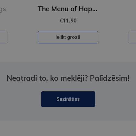
gs
The Menu of Happiness
€11.90
Ielikt grozā
Neatradi to, ko meklēji? Palīdzēsim!
Sazināties